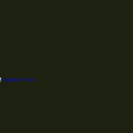
Buchrezension: Fischkunde für Angler von
Wolfgang Zeiske
Wolfgang Zeiske hat mit Fischkunde für Angler ein
formidables Buch zur Fischbestimmung für DDR
Angler geschrieben, das seit seiner
Veröffentlichung 1967 kein bisschen an Gültigkeit
verloren hat. In der...