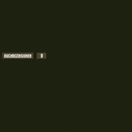
0
BUCHREZENSIONEN
Buchrezension: Karpfen angeln von Markus
Pelzer und Wolf-Bernd Wiemer
Markus Pelzer ist mir in Erinnerung geblieben und
war ein deutsches Flaggschiff im Karpfenangeln,
der mit Karpfen angeln ein Buch gemeinsam mit
Wolf-Bernd Wiemer 2004 veröffentlichte, das
keine Fragen offen lässt. Eine Buchrezension zum
karpfenlastigen Machwerk, welches einen