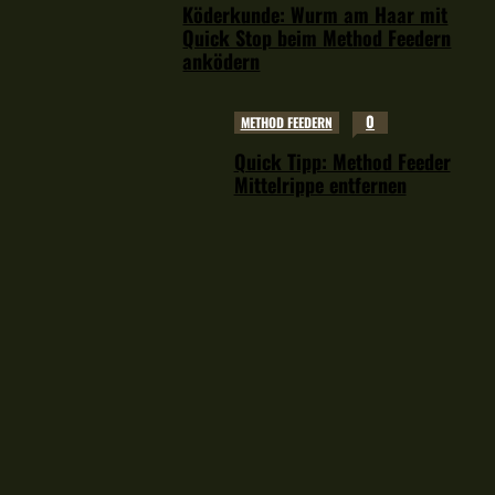
Köderkunde: Wurm am Haar mit
Quick Stop beim Method Feedern
anködern
0
METHOD FEEDERN
Quick Tipp: Method Feeder
Mittelrippe entfernen