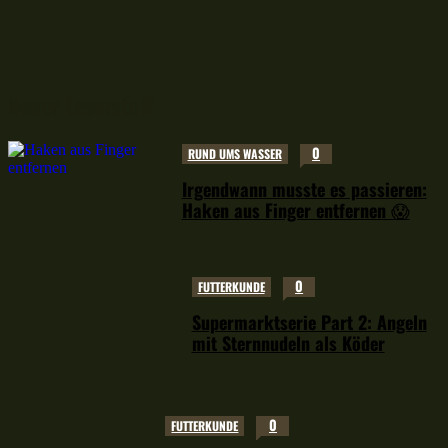
Neuer Leserstoff
0
RUND UMS WASSER
Irgendwann musste es passieren:
Haken aus Finger entfernen 😱
0
FUTTERKUNDE
Supermarktserie Part 2: Angeln
mit Sternnudeln als Köder
0
FUTTERKUNDE