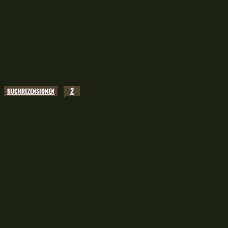
2
BUCHREZENSIONEN
Buchrezension: Angeln mit Auwa
Für Einsteiger und Angler während der ersten
Gehversuche hatte Auwa Thiemann vor vielen
Jahren sein Buch Angeln mit Auwa veröffentlicht.
Darin stellt er die wichtigsten Angelmethoden vor,
plaudert aus...