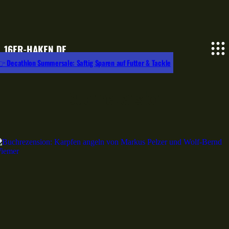
16ER-HAKEN.DE
 Decathlon Summersale: Saftig Sparen auf Futter & Tackle
Buchrezension