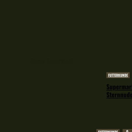
Neuer Leserstoff
FUTTERKUNDE
Supermark
Sternnude
0
FUTTERKUNDE