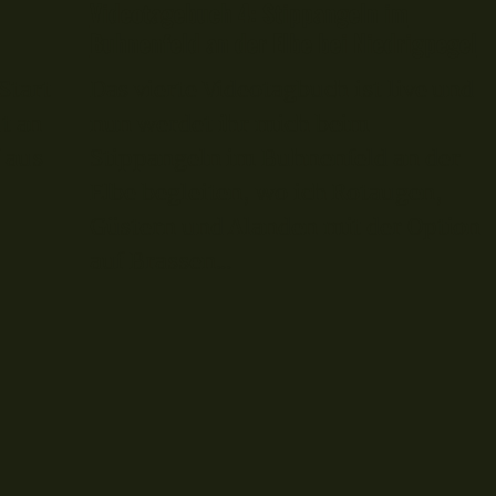
Videotagebuch 4: Stippangeln im
Buhnenfeld an der Elbe bei Niedrigpegel
Start
Das vierte Videotagbuch ist live und
t an
nun werdet ihr mich beim
 aus
Stippangeln im Buhnenfeld an der
Elbe begleiten, wo ich Rotaugen,
Güstern und Alanden mit der Option
auf Brassen...