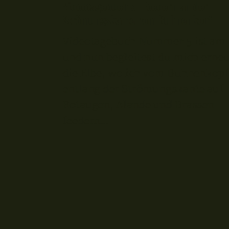
Videotagebuch 5: Feedern an der
Strömungskante vom Buhnenkopf
Videotagebuch Nummer 5 ist am 
und nun begleitest du mich erneu
die Elbe, wo ich vom Buhnenkopf
entlang der Strömungskante auf
Rotaugen, Alande und Brassen
feedern...