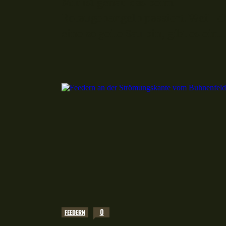
Mir ist genau das beim
Rotaugenangeln passiert. Weil ic
eine so geile Sau bin, gibt es ein...
0
FEEDERN