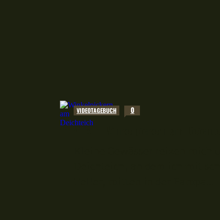
0
VIDEOTAGEBUCH
VTB 7: Winkelpickern am Deichte
Kleine Gewässer reizen mich un
Deichteich, an dem ich mit sc
Teller, mitten in der Pampa...