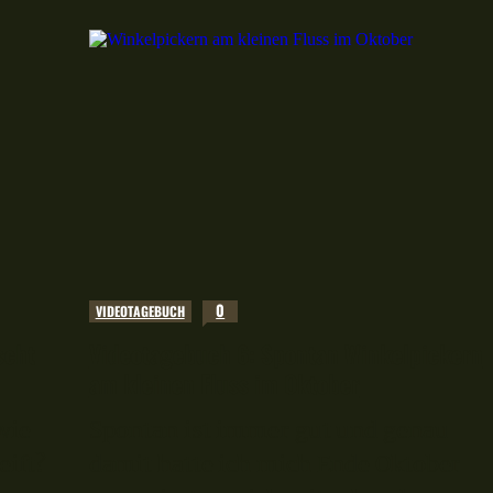
0
VIDEOTAGEBUCH
scht
Videotagebuch 6: Spontan Winkelpickern
am kleinen Fluss im Oktober
wie
Spontan ist immer gut und genau
eift?
damit hatte ich mich Ende Oktober