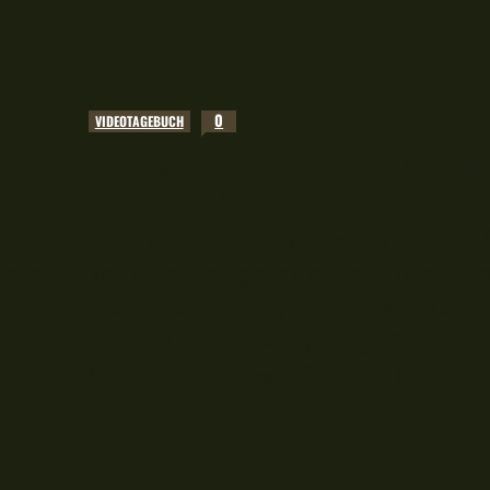
0
VIDEOTAGEBUCH
Videotagebuch 2: Winkelpickern auf Giebe
und Schleien am Teich
Das zweite Videotagebuch ist jetzt au
 nun
Youtube verfügbar und setzt direkt a
ersten Streifen an, einen Tag später
und mit der Mission, einige Giebel
(und Brassen sowie Schleien) beim...