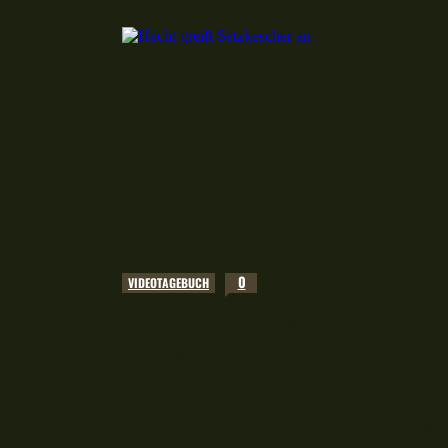
0
VIDEOTAGEBUCH
Hecht greift Setzkescher an und erwi
Rotauge! Mit Video! 😮
Äh? Hast du schon mal gesehen, 
ein Hecht einen Setzkescher angr