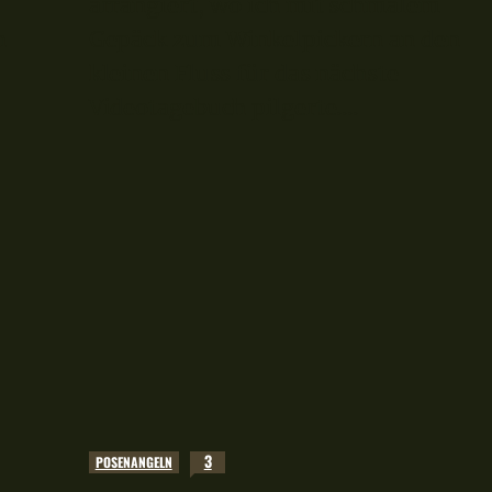
arrangiert, wo ich mit schmalem
h
Gepäck zum Winkelpickern an den
kleinen Fluss für das nächste
Videotagebuch pilgerte....
3
POSENANGELN