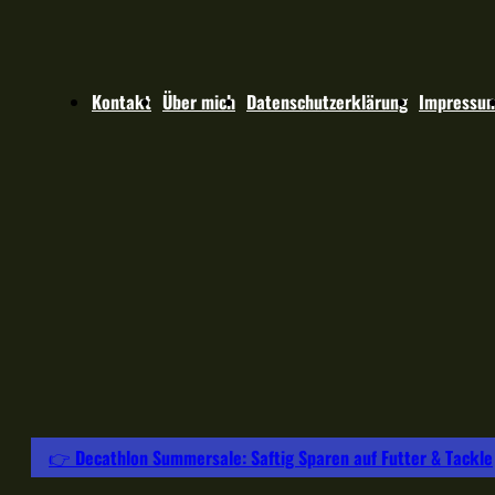
Kontakt
Über mich
Datenschutzerklärung
Impressu
👉 Decathlon Summersale: Saftig Sparen auf Futter & Tackle