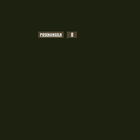
0
POSENANGELN
Videotagebuch 3: Angeln mit der
treibenden Pose an der Elbe
Wie im letzten Videotagebuch
angesprochen begleitest du mich
an die Elbe, wo ich entgegen aller
Erwartungen nicht mit dem
Futterkorb, sondern mit der
treibenden Pose entlang der
Strömungskante...