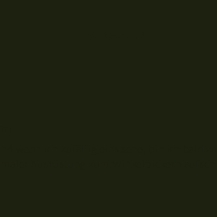
Videotagebuch
ich
d wenn ich zufällig eins sehe, bin ich bald zu
hmaler Ausrüstung zum Winkelpickern aufschl