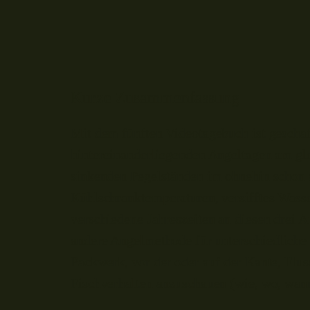
Kurze Zusammenfassung
Mit dem fünften Videotagebuch ist geschaff
hintereinanderliegenden Angeltagen am gl
sinkenden Pegelständen im ohnehin schon a
Kühlschranktemperaturen, versifftes Wasser
verschiedene Jahreszeiten an diesen drei 
andere Angelmethode für unterschiedliche 
Packwerk, vor der oder auf der Kante, Flus
Fischverhalten anzuschauen (wie, wo, wann