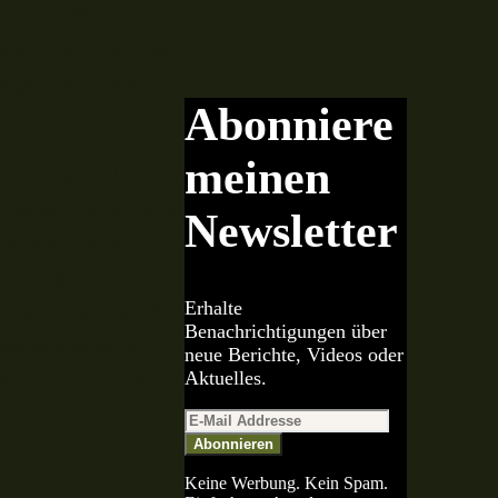
rz von 36 Grad auf
s von der Elbe auch
zögert nach oben
Abonniere
meinen
war die geschlossene
e Fische von Morgens
Newsletter
mel und das bei
 verlegten und
Erhalte
schkontakt über die
Benachrichtigungen über
e Wolkendecke und
neue Berichte, Videos oder
Aktuelles.
 vermutlich immer so
Abonnieren
Keine Werbung. Kein Spam.