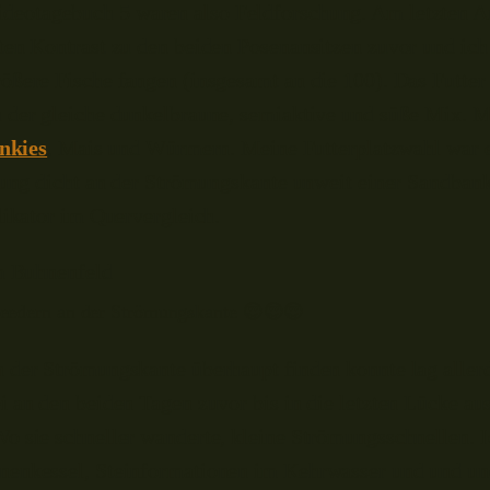
deotagebuch 5 waren also Feldforschung. Am letzten A
ten Kontrast zu den beiden Posenansitzen zuvor und ich
ößere Fische fangen (insgesamt an die 100). Das Futter 
h der gleiche dunkelbraune, semiaktive und süße Mix. 
nkies
, Mais und Würmern. Meine Futterplatzwahl war 
ebung dicht an der Strömungskante unweit einer Sandbank
likator im Quervergleich.
eedern an der Strömungskante 😍😍😍
 der Strömungskante überhaupt finden konnte lag allerd
 an den beiden Tagen zuvor bis in die letzten Lücke au
o sie schneller wanderte, kleine Strömungsschnellen. I
nenkessel, Steinformationen im Kehrwasser und und und