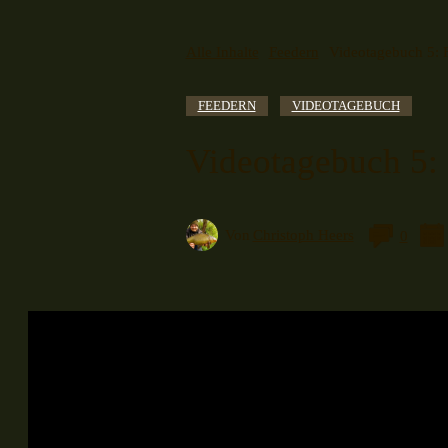
Alle Inhalte
Feedern
Videotagebuch 5: F
FEEDERN
VIDEOTAGEBUCH
Videotagebuch 5:
Von
Christoph Heers
0