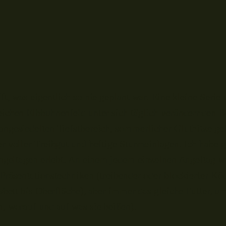
t, was eigentlich so nie geplant war. Eine kleine Serie 
eichen Elbbuhnenfeld unter sich täglich verändernden 
ngesiedelten Tiefstbereich, sommerlicher Gluthitze ge
 voller Treibgut und heftige Sturmeinlagen. Ich habe g
Angeltagen erlebt. An einem jedem einzelnen Angeltag wä
Präsentationstechniken (treibender oder blockierter Köd
sbett bis Oberfläche), aber immer das gleiche Futter, u
, worauf und auf was sie beißen).