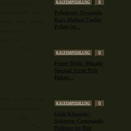
0
KAUFEMPFEHLUNG
ngeltag wählte ich
 konnte nicht nur
Pelletporn: Dynamite
Baits Method Feeder
hatte darauf keinen
Pellets im...
Meine Köder
entscheidend und
. Diese Struktur
0
KAUFEMPFEHLUNG
Feiner Draht: Mikado
Sensual Super Pole
Haken...
ings nur daran, das
0
KAUFEMPFEHLUNG
swendig studierte.
Geile Klamotte:
ch entdeckte
Solognac Commando
 und. Alles Dinge,
Pullover im Test