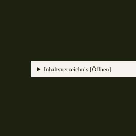
Videotagebuch
Nummer 5
ist am Start un
entlang der
Strömungskante
auf
Rotauge
zwischen drei aufeinanderfolgenden Angel
Bedingungen
am
großen Fluss testen
woll
Inhaltsverzeichnis [Öffnen]