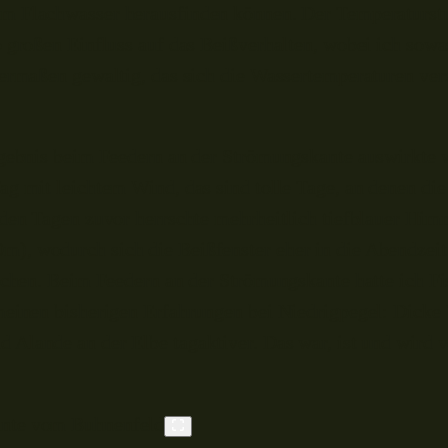
m Flachwasser herausfinden können. Der Temperaturstu
o großen Einfluss auf das Beißverhalten, wobei ich sowa
dermaßen gewaltig, das sich die Wassertemperaturen ver
rgebnis beim Feedern an der Strömungskante auswirkte 
ag mit leichtem Wind, das sind tolle Tage, an denen di
 den Tagen zuvor herrschte mehrheitlich tiefblauer Him
), wodurch sich die Beißfenster eher in die Abendzeit
ndchen. Beim Feedern an der Strömungskante hatte ich Fi
 meinen bisherigen Erfahrungen bei Niedrigpegel: Dick
d Alande an der Elbe tagaktiver. Das war, ist und wird