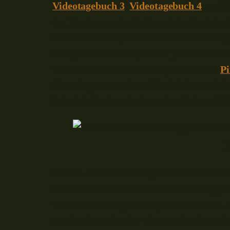
Videotagebuch 3
,
Videotagebuch 4
und Vi
das Feedern an der Strömungskante als har
wesentlich mehr, sondern auch vermehrt gr
maßgeblich Einfluss, es war ja immer noc
veränderten sich auch nicht, es blieb bei
Pi
dieser lag nun an einer klitzekleinen Erh
halte ich für den absoluten Ergebnismultip
F
Das ich den kleinen Hügel beim Feedern an
ich dass Buhnenfeld durch die Posenangelei
Wo die Pose hängen blieb, waren Kanten. W
Sandbänke auf weiter Flur, Lunken im Buh