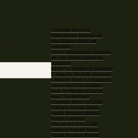
Kommentare
m
Buhnenkopf
aus
Christoph Heers
An
ließender Vergleich
Winkelpicker Montage ala
16er-Haken binden mit
e
wechselhaften
Anleitung
Jan
An
Winkelpicker Montage
ala 16er-Haken binden mit
Anleitung
Stefan
An
Feedern im Sommer:
5 Tipps für die heiße Jahreszeit
Christoph Heers
An
Warum ist
Aal so teuer? Nachgehakt!
JanIs
An
Warum ist Aal so
teuer? Nachgehakt!
Christoph Heers
An
5.000
Follower Special: Butter
Vanille Bourbon Method
Feeder Lockstoff
Tim aus WUP
An
5.000
Follower Special: Butter
Vanille Bourbon Method