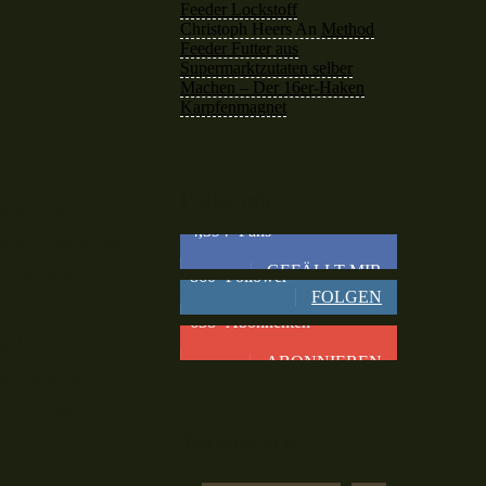
Feeder Lockstoff
Christoph Heers
An
Method
Feeder Futter aus
Supermarktzutaten selber
Machen – Der 16er-Haken
Karpfenmagnet
Folge mir
von drei
4,394
Fans
Bedingungen wie
GEFÄLLT MIR
folgt von
860
Follower
FOLGEN
efühlt drei
638
Abonnenten
hlte ich dabei eine
ABONNIEREN
er, vor oder auf dem
m mir das
Taklefetisch