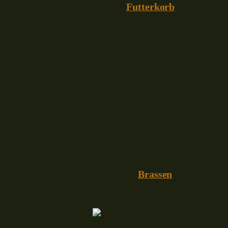
die ich mit einem
Futterkorb
kaum hätte i
20 Grad über Nacht hatte erstmal keinen s
nicht anders kenne. Der Wasserkörper ist 
oder unten regulieren.
Was sich eindeutig positiv auf das Angele
Wolkendecke. Es war ein eher lichtarmer T
bis in die Abendstunden hinein beißen. An
Niedrigpegel (VTB 3 ~1.30m, VTB 4 ~1.10m
relativ kurzweilig ausfielen. So zwei Stü
gesamte Zeit und das deckt sich auch mit
leichter Wind macht
Brassen
, Rotaugen un
bleiben.