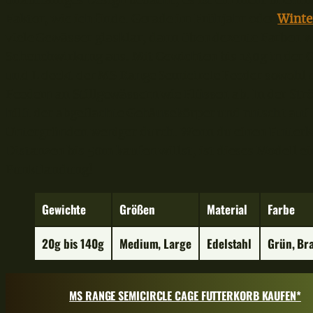
unauffälliges Design bedacht, es ist ein nicht unehrl
Faktor, wie ich finde. Gerade im Frühjahr oder
Winte
viele Gewässer glasklar, dann üben dezente Farben 
Scheuchwirkung aus. Mit Gewichten bis 140g in der 
und L deckt der MS Range Semicircle Feeder sowohl 
Feedern an Stillgewässern wie Flüssen ab. In der St
hilft der abgeflachte Gehäusekörper und rutscht auf 
Untergründen weniger durch. Wenn du einen Futterk
Distanzen bis 50m kaufen willst, ist dieses Modell ei
Punktlandung!
Gewichte
Größe
n
Material
Farbe
20g bis 140g
Medium, Large
Edelstahl
Grün, Br
MS RANGE SEMICIRCLE CAGE FUTTERKORB KAUFEN*