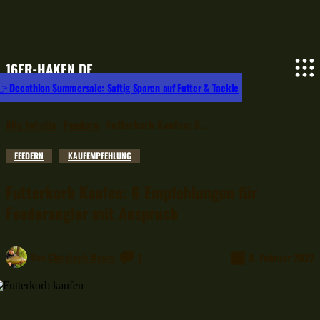
16ER-HAKEN.DE
 Decathlon Summersale: Saftig Sparen auf Futter & Tackle
Alle Inhalte
Feedern
Futterkorb Kaufen: 6...
FEEDERN
KAUFEMPFEHLUNG
Futterkorb Kaufen: 6 Empfehlungen für
Feederangler mit Anspruch
Von
Christoph Heers
1
9. Februar 2022