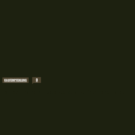
0
KAUFEMPFEHLUNG
Feiner Draht: Mikado Sensual Super Pole Haken im