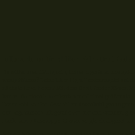
Futterkörbchen für Taktiker: Matrix Orbit Feeder
Du willst unauffällig sein, beinahe geräuschlos agie
wenig füttern? Deine Ultra Light Feederangelei auf d
nächste Level heben? Mit dem Orbit Feeder XS von M
kannst du einen Futterkorb nur minimal größer als
Rosenkohl kaufen. Geschälter Rosenkohl genau ge
der liegt tatsächlich gerade vor mir und wandert glei
Hack Lauch Käsesuppe. Größenvergleich abgeschlos
Seine Stärken hat der Orbit Feeder XS von Matrix wä