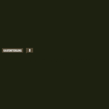
0
KAUFEMPFEHLUNG
Pelletporn: Dynamite Baits Method Feeder Pellets 