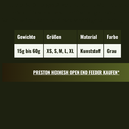
mittlerer Strömungsstärken. Rundum: Wenn du eine
Futterkorb für selektives Friedfischangeln oder tief
kaufen willst, dann ist dieses Modell genau richtig!
Gewichte
Größe
n
Material
Farbe
15g bis 60g
XS, S, M, L, XL
Kunststoff
Grau
PRESTON HEXMESH OPEN END FEEDER KAUFEN*