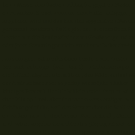
beim Wasseroberflächeinschlag freigegeben Maden
einzusacken. Sie schwimmen dem Futter entgegen, we
angeboten wird und das kann bei aggressiven Masc
gerne mal passieren. Dafür gibt es u.a. diese Open E
Feeder, um die Bande wieder zum Gewässergrund zu
oder jenes Szenario gar nicht erst heraufzubeschwör
Ein sinniges Feature des Open Feeders von Preston s
Sechsecklochungen (watn Wort) im Gehäusekörper, 
die Futterfreigabe unterstützen, den Köderverlust 
der Absinkphase aber so gering wie möglich halten. 
bindiges Feederfutter für Schleien oder Karpfen wird
ebenfalls optimal, aber dennoch etwas verzögert au
Gehäuse gedrückt, weil das Wasser über die Schlitze
einwirken kann. In den Größen Micro, Small, Mediu
und Extra Large bei Gewichten bis 50g eignet sich de
End Feeder von Preston für Stillgewässer und Flüsse