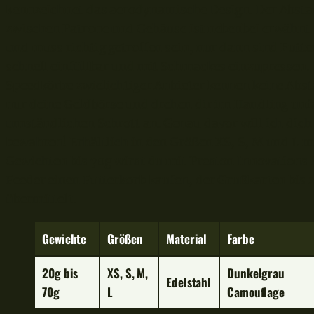
kennzeichnet das aerodynamische Design. Der Abst
zwischen Patrone und Gehäuse ist nebenbei erwähnt 
und muss richtig getroffen sein, nur dann sind Futte
schnell einfüllbar und mit Schmackes einzupressen. 
Speedkörbe zwielichtiger Anbieter kennen keine Abs
nur deine Geldbörse und drehen dir im Handling unf
umständlichen Schrott an. Genau davor will ich dich
bewahren! Erhältlich in den Größen XS, S, M und L m
Gewichten bis 70g wirst du mit Preston Innovations 
Feeder einen Futterkorb kaufen, der Grußkarten bis z
übermittelt.
Gewichte
Größe
n
Material
Farbe
20g bis
XS, S, M,
Dunkelgrau
Edelstahl
70g
L
Camouflage