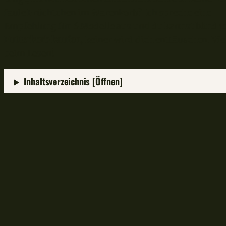
faule Früchtchen im Warenkorb? Ich spreche eine
Empfehlung für 6 Modelle aus und du kannst blind j
Futterkorb kaufen
, keiner wird dich enttäuschen. Vie
beim Lesen!
Inhaltsverzeichnis [Öffnen]