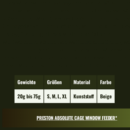
eines Window Feeders ausspielen, aber zusätzlich n
Futterwolken oder Partikelstürme in allen Wassersä
präsentieren. Mehr Spektakel bedeutet mehr Fisch, s
Grundgedanke. In den Größen S, M, L und XL mit Ge
bis 75g übersteigt dieses Modell ebenfalls die 100m
Wurfweite und könnte bald waffenscheinpflichtig we
Ich lehne mich jetzt einfach mal aus dem Window Fe
Fenster und behaupte, das du keinen besseren Futte
dieser Machart kaufen kannst. Oder finden wirst.
Gewichte
Größe
n
Material
Farbe
20g bis 75g
S, M, L, XL
Kunststoff
Beige
PRESTON ABSOLUTE CAGE WINDOW FEEDER*