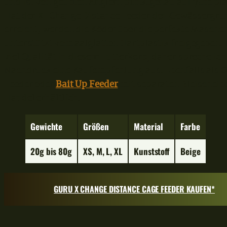
und ist von geübten Anglern punktgenau auf 70m pla
Hat der X-Change Distance Feeder den Gewässergru
erreicht, werden die Köder über die perfekte Masche
unterstützt vom aalglatten Hartplastik freigegeben. 
viel Qualität in diesem Futterkorb, daher spreche ich
Nachdruck eine Kaufempfehlung aus. Ebenfalls als 
Feeder oder
Bait Up Feeder
mit separaten Bleischeib
Handel erhältlich.
Gewichte
Größe
n
Material
Farbe
20g bis 80g
XS, M, L, XL
Kunststoff
Beige
GURU X CHANGE DISTANCE CAGE FEEDER KAUFEN*