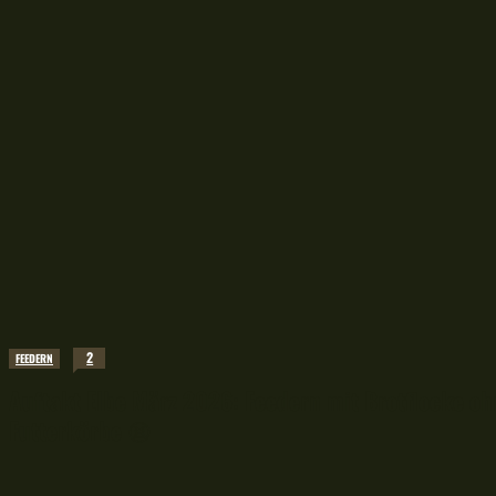
2
FEEDERN
Auftakt Elbe März 2026: Feedern mit Brotflocke o
Futterkörbe 😫