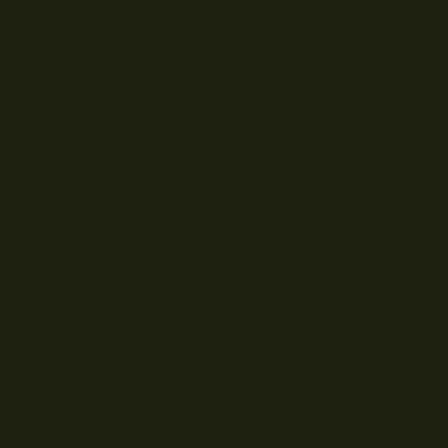
Kaufempfehlung für Praktiker: Guru X-Change Di
Feeder