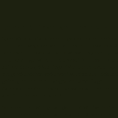
Futterkorb für Distanz kaufen: Preston Bullet Fe
Speedkörbe sind aus der erfolgsorientierten Feedera
nicht mehr wegzudenken und Preston Innovations lä
bei dieser Futterkorbart seine Muskeln spielen. Dir 
turbinenartiger Wind um die Nase? Du musst Futter
auf Bierdeckelgröße anlegen? Vielleicht die Absinkp
einige Sekündchen verkürzen? Mit dem aus Edelstah
gefertigten und im dunkelgrauen Camouflage
daherkommenden Preston Innovations Bullet Feeder
alle Turbulenzen meistern!
Seine enormen Wurfgenauigkeit und Wurfweite erziel
Bullet Feeder über die Patrone am Gehäuseende, sie