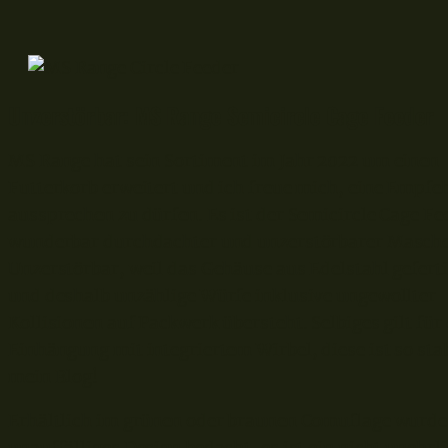
Unzerstörbar: MS Range Semicircle Cage Feeder
MS Range hat sein Sortiment im Jahr 2022 um einen
Futterkorb erweitert und ich freue mich, eine Empfe
aussprechen zu dürfen. Es ist der Semicircle Cage Fe
wunderbar durchdachter und unzerstörbarer Masch
Unzerstörbar, weil das Gehäuse aus Edelstahl geferti
und deshalb unzählige Würfe inklusive ungewollter
Kollisionen auf Packwerk übersteht. Selbiges gilt für 
Einhängung mit integriertem Wirbel, diese ist so stab
mein Blog!
Erhältlich im grünen oder braunen Comuflage wurde