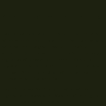
Wurfweite mit Raffinesse: Preston Absolute Cage
Feeder
Das Innovations hat sich Preston mit seinem Absolu
Window Feeder definitiv verdient. Normalerweise si
Window Feeder ja geschlossene Futterkörbe mit ein
kleinen Fenster und wenn du in der Schule aufgepass
ergibt das Window vor dem Feeder plötzlich sinn. Di
Engländer ließen sich aber nicht lumpen und tackert
ein paar Löcher ins Gehäuse. Wie einfach kann denn 
Innovation sein? Ja, so einfach!
Das Resultat war jedenfalls ein Window Feeder mit 
Eigenschaften klassischer Maschenkörbe, ergo ist di
Futterfreigabe weniger statisch und du kannst die Vo