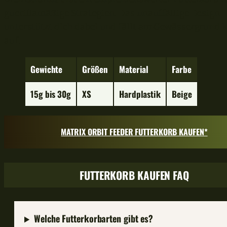
guerillamäßige Strategien. Das unauffällige Design
unterstützt dich dabei und fällt am Gewässergrund
auf.
Gewichte
Größe
n
Material
Farbe
15g bis 30g
XS
Hardplastik
Beige
MATRIX ORBIT FEEDER FUTTERKORB KAUFEN*
FUTTERKORB KAUFEN FAQ
Welche Futterkorbarten gibt es?