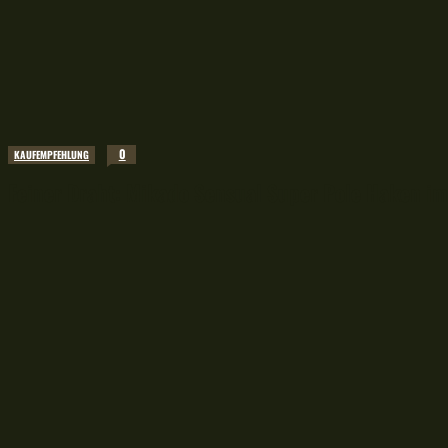
0
KAUFEMPFEHLUNG
Feiner Draht: Mikado Sensual Super Pole Haken im