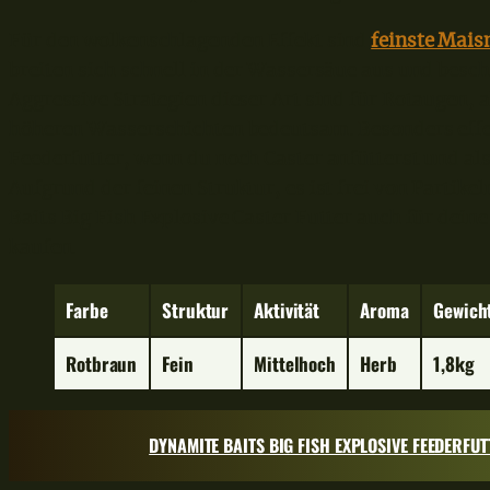
Für den wolkenschlagenden Effekt sind
feinste Mai
breiten sich schnell in der Wassersäue aus und besch
Aggressive Strategien dieser Art sind für Rotaugen, 
höheren Wasserschichten bedeutsam. Besonders effek
Feederfutter, wenn du noch Caster anfütterst und al
Aufgrund der feinen Struktur, es ist frei von Partik
Baits Big Fish Explosive Caster Futter auch für dei
kaufen.
Farbe
Struktur
Aktivität
Aroma
Gewich
Rotbraun
Fein
Mittelhoch
Herb
1,8kg
DYNAMITE BAITS BIG FISH EXPLOSIVE FEEDERFU