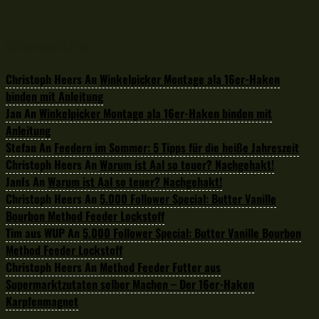
Kommentare
Christoph Heers
An
Winkelpicker Montage ala 16er-Haken
binden mit Anleitung
Jan
An
Winkelpicker Montage ala 16er-Haken binden mit
Anleitung
Stefan
An
Feedern im Sommer: 5 Tipps für die heiße Jahreszeit
Christoph Heers
An
Warum ist Aal so teuer? Nachgehakt!
JanIs
An
Warum ist Aal so teuer? Nachgehakt!
Christoph Heers
An
5.000 Follower Special: Butter Vanille
Bourbon Method Feeder Lockstoff
Tim aus WUP
An
5.000 Follower Special: Butter Vanille Bourbon
Method Feeder Lockstoff
Christoph Heers
An
Method Feeder Futter aus
Supermarktzutaten selber Machen – Der 16er-Haken
Karpfenmagnet