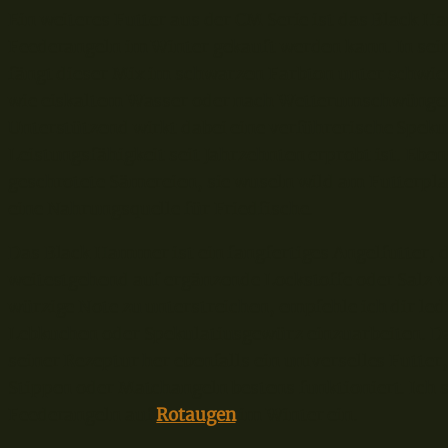
Ein weiteres Futter aus der CM Serie ist das Black
Feederangeln im Winter gekauft werden kann. In seine
fängt dieser Mix im schwarzen Farbton unter schwi
wie eiskaltem Wasser oder nach Wetterumschwüngen
Unterstützend wirkt dabei eine verführerische Speku
Leistungsfähigkeit seit Jahrzehnten erprobt ist. Eben
geschrotete Sämereien, sie wuseln wild am Futterpl
eine Nahrungsquelle für Friedfische.
Das Black Hammer ist ein fangfertiges Angelfutter,
weitestgehend auf ergänzende Lockstoffe oder Salz v
würzige Note zu unterstreichen, empfehle ich dir led
Lebkuchen oder Spekulatiusgewürz einzuarbeiten. D
seiner Rezeptur her ebenfalls ein universelles Futter
Stippen oder Matchangeln bestens funktioniert. Ich s
Feederangeln auf
Rotaugen
im Winter ein.