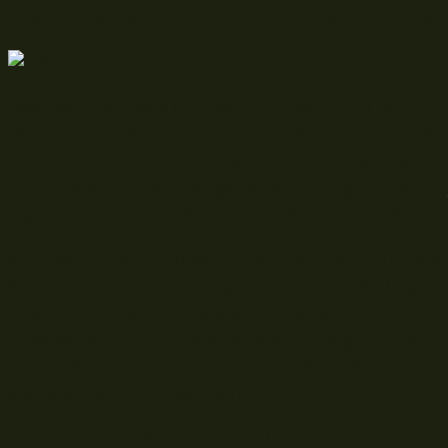
Brassen Feederfutter kaufen: CM Feeder Mix Gelb
Das CM Feeder Mix Gelb ist ein Feederfutter aus der
fantastischen Preisleistungsverhältnis und eine Ka
Konkurrenz. Du musst lediglich 15€ für 5kg berappen
Feedermix, der über das ganze Jahr erfolgreich seine
egal, ob du an stehenden oder fließenden Gewässern 
Kennzeichnend für dieses Feederfutter ist ein gelblic
Struktur, mittlere Bindung und liebliche Vanillegebä
dabei über eingesetzte Wassermenge beim Anmischen 
Gewässerart situativ bestimmbar. Gering in seiner Ak
Feeder Mix Gelb mit seiner Passivität größeren Brass
aber auch Schleien oder Karpfen.
Bonustipp: Du kannst das Vanillearoma beispielswe