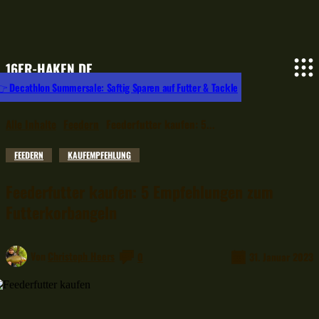
16ER-HAKEN.DE
 Decathlon Summersale: Saftig Sparen auf Futter & Tackle
Alle Inhalte
Feedern
Feederfutter kaufen: 5...
FEEDERN
KAUFEMPFEHLUNG
Feederfutter kaufen: 5 Empfehlungen zum
Futterkorbangeln
Von
Christoph Heers
0
31. Januar 2023