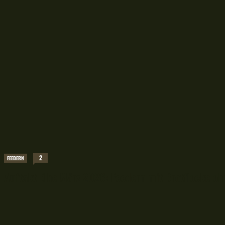
2
FEEDERN
Auftakt Elbe März 2026: Feedern mit Brotflocke oh