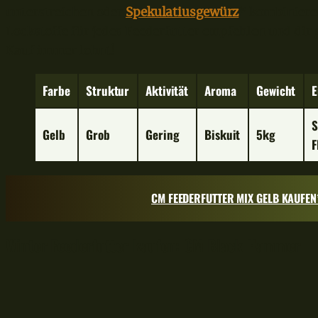
unterstreichen oder
Spekulatiusgewürz
* kombiniere
Lockstoffe für jedes Feederfutter empfehlen und dir 
Kauf immer lohnt!
Farbe
Struktur
Aktivität
Aroma
Gewicht
E
S
Gelb
Grob
Gering
Biskuit
5kg
F
CM FEEDERFUTTER MIX GELB KAUFEN
Winter Feederfutter kaufen: CM Black Hammer