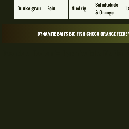
Schokolade
Dunkelgrau
Fein
Niedrig
1
& Orange
DYNAMITE BAITS BIG FISH CHOCO ORANGE FEEDE
Besonderer Feedermix: Dynamite Baits Big Fish E