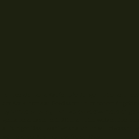
Ich beende meine Kaufempfehlungen mit einem Feede
der Konkurrenz an Gewässern unter hohem Angeldruc
Dynamite Baits Big Fish Explosive erwartet dich gena
gemahlene Caster enthält und Futterwolken über d
aufsteigen lässt. Wahlweise auch im Mittelwasser, 
während der Absinkphase freischlägst.