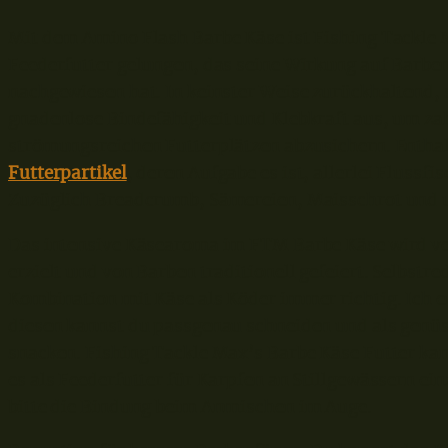
Mit dem Amino Flash Barbe Käse ist Fishing Tackle M
Feederfutter gelungen, das seine Wirkung auf Barbe
nachgewiesen hat. In keinster Weise zurückhaltend, s
gnadenlose Bindefähigkeit und Klebkraft aus, um za
strömungsreichen Futterplätzen abzusichern. Enthal
Futterpartikel
, deren Aufgabe es ist, allerlei Flussfi
Zuzüglich Breadcrumb, Sämereien, Maisschrot und 
Das intensive Käsearoma im FTM Barbe Käse wird v
erzielt und von Barben traditionell gefeiert. Selbstre
Kombination mit Käse als Köder immer richtig. Ich 
diesen kannst du passgenau schneiden und als genüs
snacken. Fishing Tackle Max’s Barbe Käse Futter ka
es als Feederfutter für Karpfen an Stillgewässern ein
bitte die Bindung beim Anmischen im Auge.