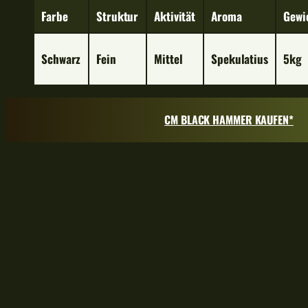
Farbe
Struktur
Aktivität
Aroma
Gewi
Schwarz
Fein
Mittel
Spekulatius
5kg
CM BLACK HAMMER KAUFEN*