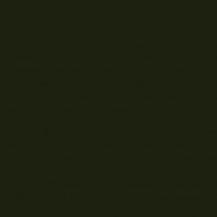
Für Schleien kann Caperlan das passende Feederfutt
Tench Special aus dem Huth zaubern. Dabei greifen d
ungewöhnliche und dennoch ziemlich erfolgreiche Zu
zurück und bedienen so die Vorlieben von Tinca Tinc
gebracht: Paniermehl trifft auf Biskuitmehl, Erdnüs
Snickers für Schleien (und Karpfen). Hört hört!
Für die Nährwertigkeit sorgen auch jene Erdnüsse i
Spezial, um gefräßige Schleienschwärme am Futterp
ist das Futter eher fein strukturiert, kann deshalb m
erweitert werden und verlässt schnell den Futterkor
wirkt es dabei unauffällig am Gewässergrund, womi
glasklaren oder viel beangelten Schleiengewässern er