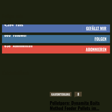
Folge mir
4,394
Fans
GEFÄLLT MIR
860
Follower
FOLGEN
638
Abonnenten
ABONNIEREN
Taklefetisch
0
KAUFEMPFEHLUNG
Pelletporn: Dynamite Baits
Method Feeder Pellets im...