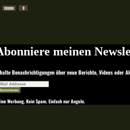
0
FEEDERN
Basics: Feedervorfächer auf Schaumstoffröllchen 
Abonniere meinen Newsle
halte Benachrichtigungen über neue Berichte, Videos oder Ak
bonnieren
ine Werbung. Kein Spam. Einfach nur Angeln.