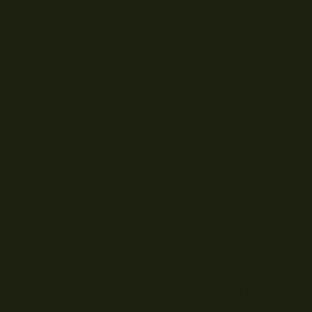
Das richtige
Feederfutter
zu
kaufen
ist nie einfach, d
einer
Empfehlung
für
Brassen
,
Barben
,
Schleien
ode
greife ich auf Erfahrungswerte und Tests an meine
und biete dir Wissen aus erster Hand. Solltest du Fr