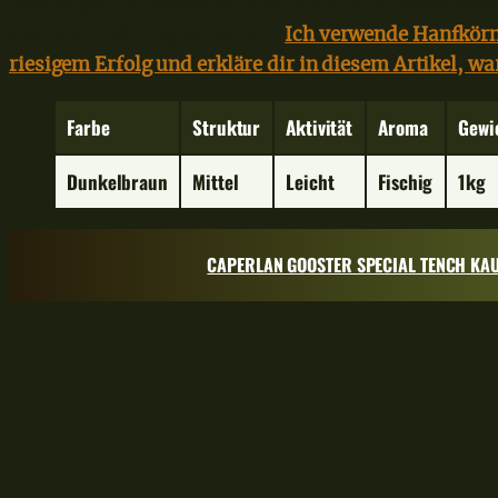
Bonustipp: Du kannst dein Schleienfutter zum Feede
Partikeln mächtig aufwerten.
Ich verwende Hanfkörne
riesigem Erfolg und erkläre dir in diesem Artikel, wa
Farbe
Struktur
Aktivität
Aroma
Gewi
Dunkelbraun
Mittel
Leicht
Fischig
1kg
CAPERLAN GOOSTER SPECIAL TENCH KA