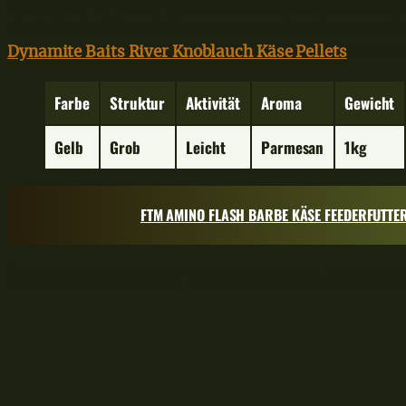
Bonustipp für bessere Barbenfänge: Du kannst das
Flash Barbe Käse mit Parmesan aus dem Supermarkt
Dynamite Baits River Knoblauch Käse Pellets
* anfüt
Farbe
Struktur
Aktivität
Aroma
Gewicht
Gelb
Grob
Leicht
Parmesan
1kg
FTM AMINO FLASH BARBE KÄSE FEEDERFUTTE
Schleien Feederfutter kaufen: Caperlan Gooster T