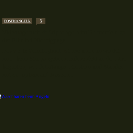
3
POSENANGELN
Videotagebuch 4: Stippangeln im Buhnenfeld an
der Elbe bei Niedrigpegel
Das vierte Videotagbuch ist live und nun werdet ihr
mich beim Stippangeln im Buhnenfeld an der Elbe
begleiten, wo ich Rotaugen, Güstern und Alanden
mit der Option auf Brassen...