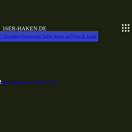
16ER-HAKEN.DE
 Decathlon Summersale: Saftig Sparen auf Futter & Tackle
Youtube