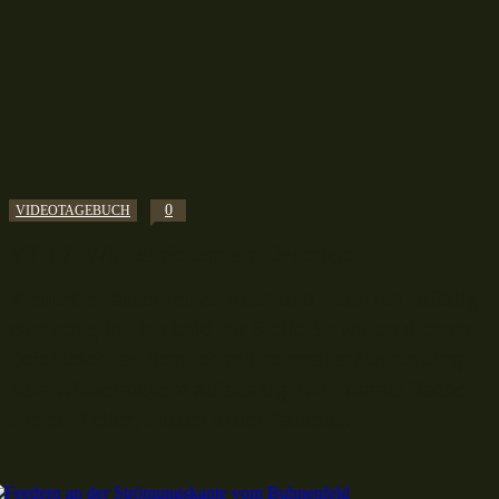
0
VIDEOTAGEBUCH
VTB 7: Winkelpickern am Deichteich
Kleine Gewässer reizen mich und wenn ich zufällig
eins sehe, bin ich bald zur Stelle. So wie an diesem
Deichteich, an dem ich mit schmaler Ausrüstung
zum Winkelpickern aufschlug. Ein Tümpel flacher
wie ein Teller, mitten in der Pampa...