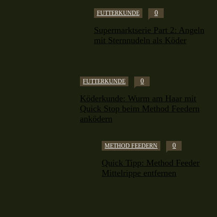
0
FUTTERKUNDE
Supermarktserie Part 2: Angeln
mit Sternnudeln als Köder
0
FUTTERKUNDE
Köderkunde: Wurm am Haar mit
Quick Stop beim Method Feedern
anködern
0
METHOD FEEDERN
Quick Tipp: Method Feeder
Mittelrippe entfernen