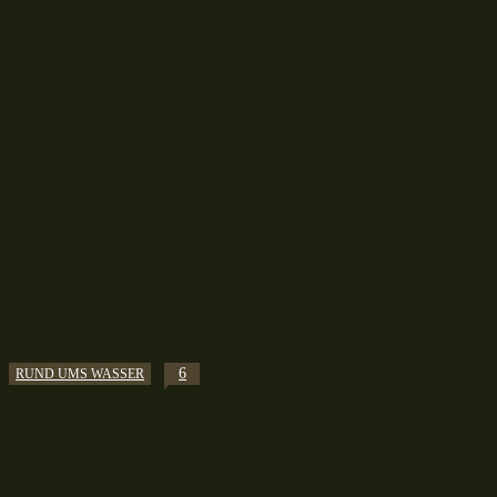
6
RUND UMS WASSER
Youtube Videos Angeln: 7 Streifen die ich Liebe
Ich mag Youtube Videos über das Angeln auf
verschiedene Zielfische mit diversen