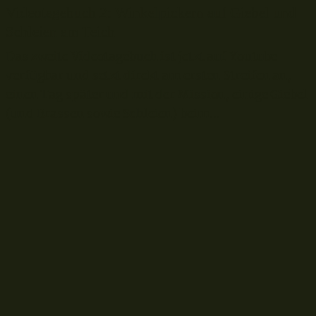
Videotagebuch 2: Winkelpickern auf Giebel und
Schleien am Teich
Das zweite Videotagebuch ist jetzt auf Youtube
verfügbar und setzt direkt am ersten Streifen an,
einen Tag später und mit der Mission, einige Giebel
(und Brassen sowie Schleien) beim...