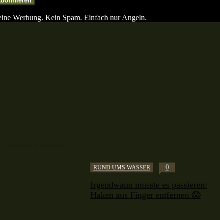
bonnieren
ine Werbung. Kein Spam. Einfach nur Angeln.
Neuer Leserstoff
0
RUND UMS WASSER
Irgendwann musste es passieren:
Haken aus Finger entfernen 😱