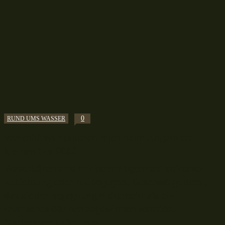
0
RUND UMS WASSER
Waschbären besuchen mich beim Angeln am
kleinen See 🦝😎
Waschbären sind mir beim Angeln auf so kurzer
Entfernung noch nie begegnet. Geschweige denn,
das sie der Begegnung nicht mehr als ein
launisches Gähnen abgewinnen konnten.
Stattdessen saßen nun...