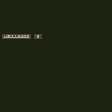
0
VIDEOTAGEBUCH
Videotagebuch 1: Winkelpickern am Teich meiner
Kindheit
Die Zeitenwende hat jetzt auch mich erreicht und
ich habe tatsächlich mein erstes Videotagebuch
veröffentlicht, das beim Winkelpickern am Teich
stattfindet. Es ist der Einstieg einer Serie von
Angelausflügen,...