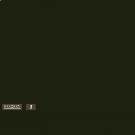
0
FEEDERN
Videotagebuch 5: Feedern an der Strömungskante
vom Buhnenkopf