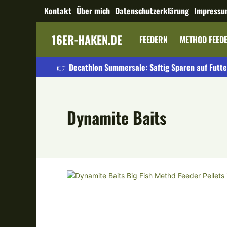
Kontakt
Über mich
Datenschutzerklärung
Impressu
16ER-HAKEN.DE
FEEDERN
METHOD FEED
👉 Decathlon Summersale: Saftig Sparen auf Futte
Dynamite Baits