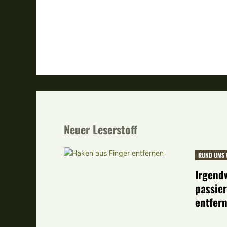
Neuer Leserstoff
RUND UMS 
Irgend
passie
entfer