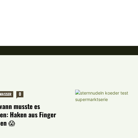
0
WASSER
wann musste es
ren: Haken aus Finger
nen 😱