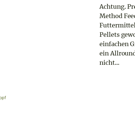
Achtung. Pr
Method Feed
Futtermitte
Pellets gew
einfachen G
ein Allroun
nicht...