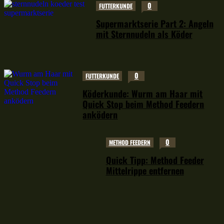
0
FUTTERKUNDE
Supermarktserie Part 2: Angeln
mit Sternnudeln als Köder
0
FUTTERKUNDE
Köderkunde: Wurm am Haar mit
Quick Stop beim Method Feedern
anködern
0
METHOD FEEDERN
Quick Tipp: Method Feeder
Mittelrippe entfernen