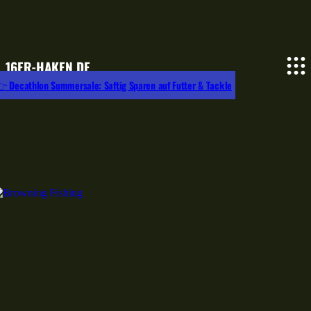
16ER-HAKEN.DE
 Decathlon Summersale: Saftig Sparen auf Futter & Tackle
News