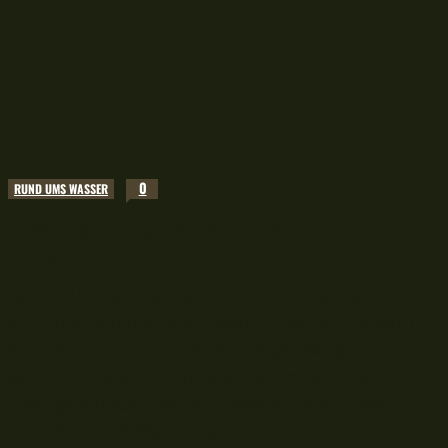
0
RUND UMS WASSER
Browning Fishing schließt: Ruhe in Frieden alter
Hirsch!
Das undenkbare ist passiert: Browning Fishing
stellt den Vertrieb zum 1. März 2024 ein und wird
die Hörner für immer an den Nagel hängen. Eine
jahrzehntelange Erfolgsgeschichte mit vielen Titeln
und legendären Produkten beeindruckte einst
Friedfisch und Matchangler in...