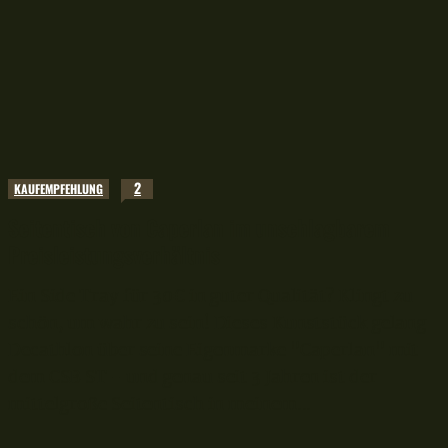
2
KAUFEMPFEHLUNG
Seitentisch von Caperlan im unschlagbarem
Preisleistungsverhältnis
Ein Side Tray für 30€ in guter Qualität? Klingt zu
schön, um wahr zu sein! Dieses Kunststück gelang
Decathlon über seine Eigenmarke "Caperlan" mit
dem CSB ST - und genau seit 3 Jahren ist der
mittelgroße Seitentisch in meinem...