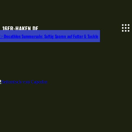
16ER-HAKEN.DE
 Decathlon Summersale: Saftig Sparen auf Futter & Tackle
Sitzkiepe Zubehör