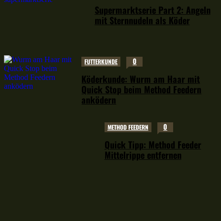
Supermarktserie Part 2: Angeln
mit Sternnudeln als Köder
0
FUTTERKUNDE
Köderkunde: Wurm am Haar mit
Quick Stop beim Method Feedern
anködern
0
METHOD FEEDERN
Quick Tipp: Method Feeder
Mittelrippe entfernen