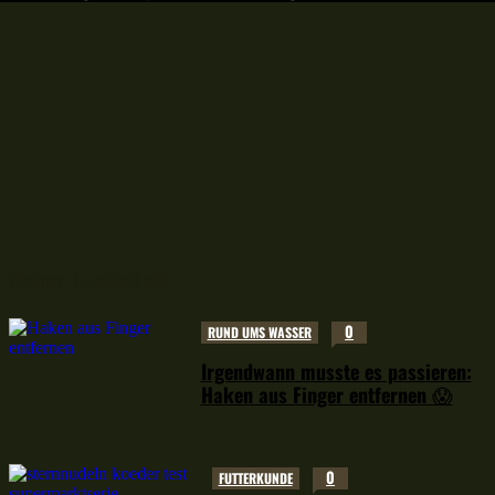
Neuer Leserstoff
0
RUND UMS WASSER
Irgendwann musste es passieren:
Haken aus Finger entfernen 😱
0
FUTTERKUNDE