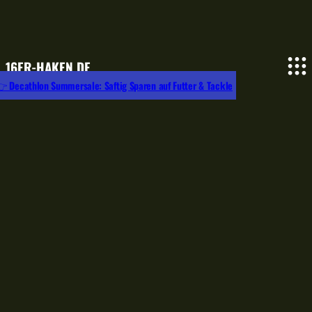
16ER-HAKEN.DE
 Decathlon Summersale: Saftig Sparen auf Futter & Tackle