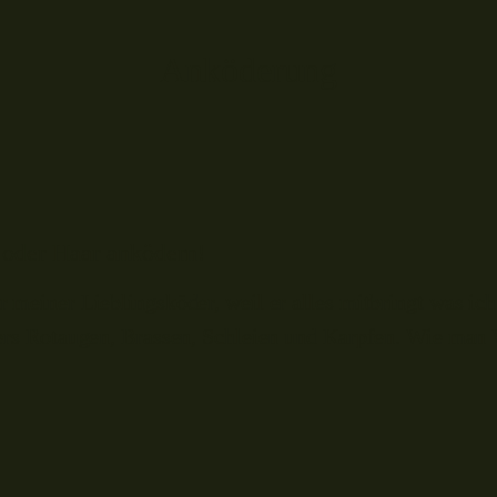
Anköderung
oder Haar anködern!
 meiner Lieblingsköder, weil er alles mitbringt was ich
nders Rotaugen, Brassen, Schleien und Karpfen. Wie ma