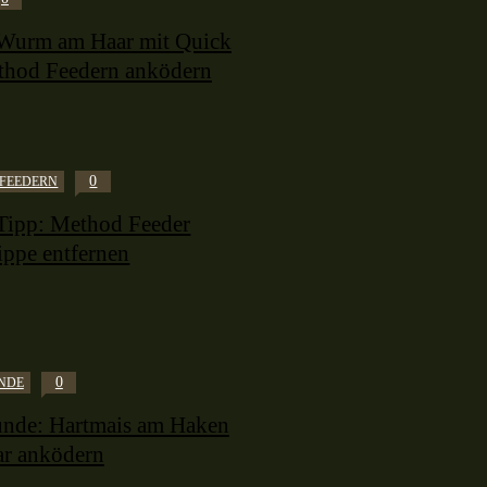
Wurm am Haar mit Quick
thod Feedern anködern
0
FEEDERN
Tipp: Method Feeder
ippe entfernen
0
NDE
nde: Hartmais am Haken
ar anködern