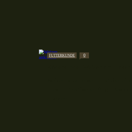
0
FUTTERKUNDE
Köderkunde: Weizen am Haken 
Weizen ist ohne wenn und aber einer
alles an Friedfischen fängt. Beso
anködern...