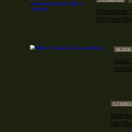
Köderkunde: 
Stop beim Me
METHOD 
Quick 
Mittelr
FUTTERKU
Köderku
oder Ha