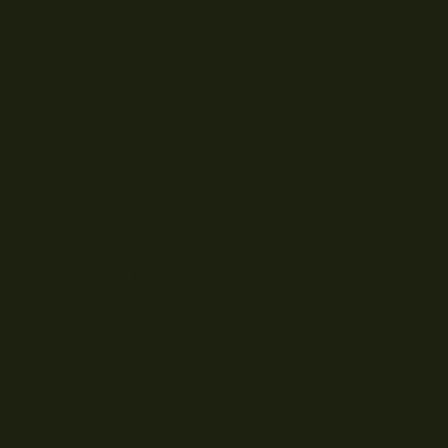
 abverlange und weil er so ziemlich
n Weizen am Haken oder Haar