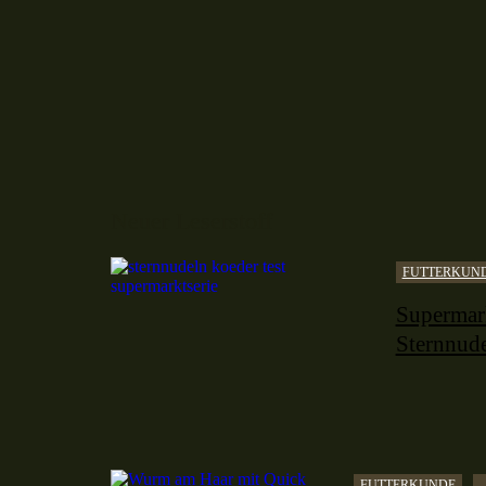
Neuer Leserstoff
FUTTERKUN
Supermark
Sternnude
FUTTERKUNDE