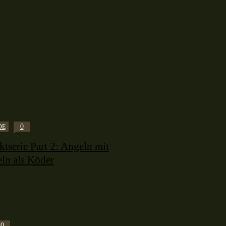
0
DE
tserie Part 2: Angeln mit
ln als Köder
0