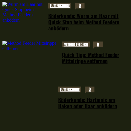
0
FUTTERKUNDE
Köderkunde: Wurm am Haar mit
Quick Stop beim Method Feedern
anködern
0
METHOD FEEDERN
Quick Tipp: Method Feeder
Mittelrippe entfernen
0
FUTTERKUNDE
Köderkunde: Hartmais am
Haken oder Haar anködern