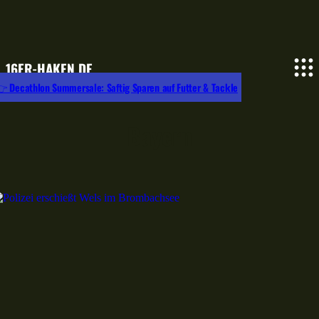
16ER-HAKEN.DE
 Decathlon Summersale: Saftig Sparen auf Futter & Tackle
Bayern