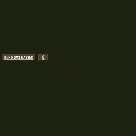
0
RUND UMS WASSER
Wels am Brombachsee von Polizei erschossen:
Nestwache führt zu Todesfall
Ein zwei Meter langer Wels griff im Brombachsee
immer wieder Badegäste an, bis die Polizei
anrückte und den Fisch mit der Pistole erschoss.
Aus Sommerlöchern werden Todesseen und Bayern
beweist einmal mehr, wie Hitzewellen die
menschliche Blödheit im südlichen...