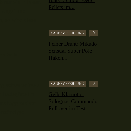
Baits Method Feeder
 nur ein Pflaster.
Pellets im...
r Angst und
, so wird diese
0
KAUFEMPFEHLUNG
Feiner Draht: Mikado
Sensual Super Pole
den Wels.
Haken...
0
KAUFEMPFEHLUNG
0kg schwerer Wels
r Badegäste im
Geile Klamotte:
Solognac Commando
hochaggressiver
Pullover im Test
rständigte