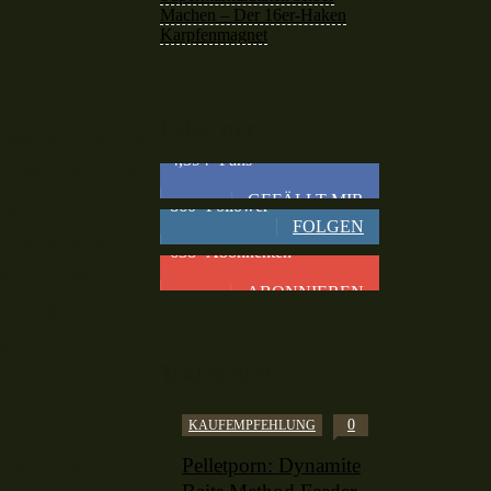
Machen – Der 16er-Haken
Karpfenmagnet
Folge mir
utschen, die ihre
4,394
Fans
et werden. Eine
GEFÄLLT MIR
igt ihren
860
Follower
FOLGEN
in naturnahe
638
Abonnenten
achen. Fische
ABONNIEREN
rteidigen ihr
glos an den
Taklefetisch
0
KAUFEMPFEHLUNG
der Wade, ein
agen holte und die
Pelletporn: Dynamite