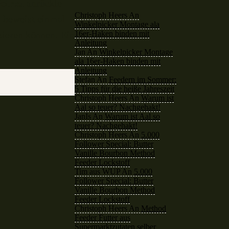
olizei
anrückte
Christoph Heers
An
 beweist einmal
Winkelpicker Montage ala
16er-Haken binden mit
zieren können. Ein
Anleitung
Jan
An
Winkelpicker Montage
ala 16er-Haken binden mit
Anleitung
Stefan
An
Feedern im Sommer:
5 Tipps für die heiße Jahreszeit
Christoph Heers
An
Warum ist
Aal so teuer? Nachgehakt!
JanIs
An
Warum ist Aal so
teuer? Nachgehakt!
Christoph Heers
An
5.000
Follower Special: Butter
Vanille Bourbon Method
Feeder Lockstoff
Tim aus WUP
An
5.000
Follower Special: Butter
Vanille Bourbon Method
Feeder Lockstoff
Christoph Heers
An
Method
Feeder Futter aus
Supermarktzutaten selber