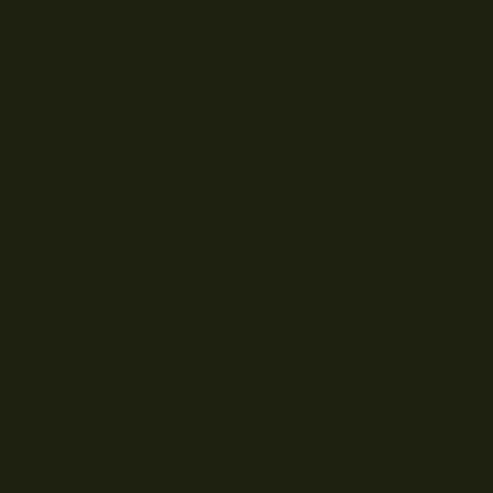
e Technoparty fand nahe des Sees mit entsprechend vie
perrten die Einsatzkräfte den Badebereich zuerst, um we
istole zu erschießen. Eine Absperrung der Wasserzone 
glich, andere Optionen wurden nicht in betracht gezogen
 Ohren nach seinem Schusswaffengebrauch, wie ein Vide
Körper wurde mithilfe von Anglern geborgen.