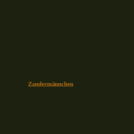
achsee attackiert
Bären mit Jungen. Alarmstufe Rot, das wissen sogar wir De
n. Ähnliches kann auch von Bachen im Frühjahr behaupt
auf die Zwölf. Verständlicherweise, eine Mutter verteid
 das schließt Menschen ebenso ein, die immer wieder 
 mit den entsprechenden Verhaltensregeln vertraut zu m
 Brutpflege.
Zandermännchen
tun das vehement, sie ve
 auch das eine oder andere Beinchen ins Visier, das ar
Zander gebissen. Das Resultat: Zwei Zahnabdrücke in 
r Christoph, der gleich seine Angelrute aus dem Wohnw