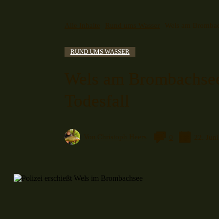
Alle Inhalte
Rund ums Wasser
Wels am Brombac
RUND UMS WASSER
Wels am Brombachsee 
Todesfall
Von
Christoph Heers
22. Jun
0