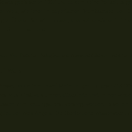
Sowas gab’s schon 1997 und da kam keine Polizei, es gab
er Wels, wie jener im bayerischen Brombachsee, der fü
gte. Überall Schwimmhosen, aber keine Körper in ihnen
 am Stammtisch erzählt.
e. Viel Platz für Badegäste und Ausweichflächen, nicht für 
auf Wels
resse, paddelte ein zwei Meter langer und geschätzt 9
es Musikfestivals umher, attackierte dort immer wiede
sten vom Rettungsdienst versorgt werden. Es sei ein 
lied der Wels Angels. Die überforderte Wasserwacht ve