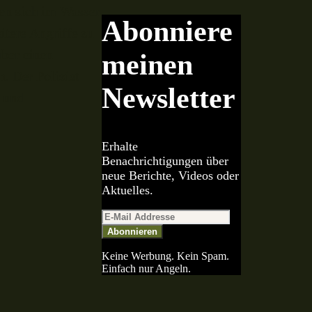
len sich im Wasser
Abonniere
itere Angriffe zu
über einen
meinen
. Der Polizist
Newsletter
o und
Erhalte
Benachrichtigungen über
neue Berichte, Videos oder
Aktuelles.
Abonnieren
Keine Werbung. Kein Spam.
Einfach nur Angeln.