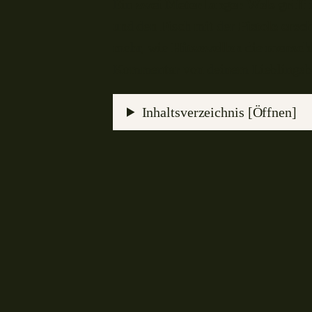
Ein
zwei Meter langer Wels
griff
und den Fisch mit der
Pistole ersc
mehr, wie
Hitzewellen
die
menschl
Kommentar von deinem Lieblingsb
Inhaltsverzeichnis [Öffnen]