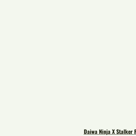
Daiwa Ninja X Stalker 