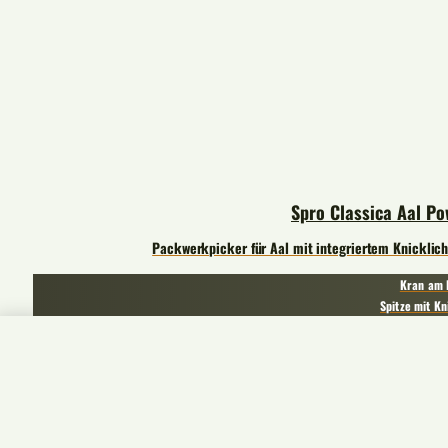
Spro Classica Aal P
Packwerkpicker für Aal mit integriertem Knicklich
Kran am 
Spitze mit Kn