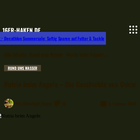
16ER-HAKEN.DE
 Decathlon Summersale: Saftig Sparen auf Futter & Tackle
Alle Inhalte
Rund ums Wasser
Nutria beim Angeln...
RUND UMS WASSER
Nutria beim Angeln – Die Geschichte von Oskar
Von
Christoph Heers
10
3. Februar 2019