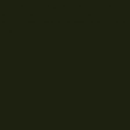
Einen Wimpernschlag später saß Herr Nutria neben m
großer Distanz, sondern fast schon auf meinem Stiefel
schien ein Mann vom Fach gewesen zu sein! Er strahlt
Heynkes auf der Bank des FC Bayern.