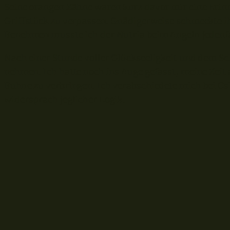
Seine orangen Zähne waren kurz davor mir eine Erinn
Griffstück zu verpassen. Gnädigerweise schmeckte i
Benehmen musste ich der Nutria beim Angeln jedenfa
Nach einer Stunde voller Glückseeligkeit und dem Sc
nehmen. Ich hatte noch ins Auge gefasst, meine Zeit
Buhne zu verbringen. Ich verabschiedete mich bei Os
widersprach jeglicher Logik.