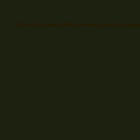
Von einem Biss konnte ich nur Träumen, zu Kalt und 
Tage gewesen. In Selbstgesprächen versunken rätsel
”Kann ich bei diesem Wetter überhaupt einen Fisch fang
Während ich mit der Schnur meiner Rute Violine spielt
dazugesellen. Eine Nutria kann ein nettes Schauspie
willkommene Ablenkung im Kampf mit der Elbe um ih
vorerst am Buhnenkopf. Sie musterte mich, wie eins
Regungslosigkeit musste den Eindruck eines gestran