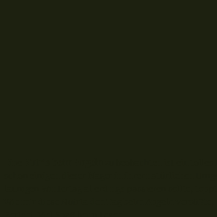
Eine
Nutria beim Angeln
zu beobachten ist ein tolles
schon einigen dieser Nager in ihrer natürlichen U
launigen Wintertag allerdings passieren sollte, topp
Wie mir diese Nutria den Tag beim Angeln versüßte,
Bericht. Viel Spaß beim Lesen!