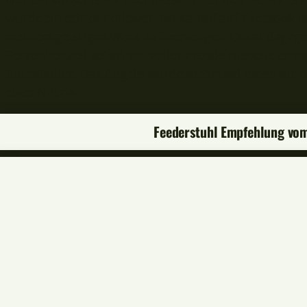
Nur ein kurzer Blick über die Schulter ließ mein Her
wurde ein echter Follower. Im Kampf auf Facebook is
meinem geistigen Werk zu überzeugen. Oskar dagege
Persönlichkeit sofort an. Voller Freude rubbelte er 
Rutenhalter. Das Angeln wurde mehr und mehr zur N
einer Nutria.
Feederstuhl Empfehlung vo