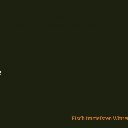
Der Winter kann eine hässliche Jahreszeit zum Ange
Kältestarre ist die Sehnsucht nach dem Fisch so gro
Wüste. Unsere Augen bahnen sich einen Weg über die 
Hände sich in der Hosentasche wärmen.
Die Einst so lebhaften Gewässer schweigen bedeckt 
dagegen lädt auch noch zum Ansitz ein, wenn die Kin
An der Buhne Nummer 8 wollte ich mein Glück beim
probieren.
Meine Aussichten auf Erfolg waren dabei so groß wie 
Rundfunkgebühren. Ist der Ausblick auf einen guten
für jeden Ausflug? Wohl kaum! Oftmals steht das Abe
unseren Ansitzen im Vordergrund. Von der Neugierde 
Buhnen abklopfen, um einen
Fisch im tiefsten Winte