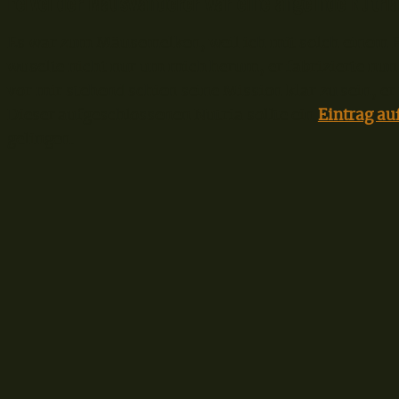
Feivel der Mauswanderer war eine angelnde Nutri
Es war zum Mäusemelken, weil ich mit solch einem Er
wuselte nicht nur um mich herum, er fabrizierte nun
vor mir stehend schien seine Mission klar zu sein, e
Dieser aufgeschlossenen Nutria sollte ein
Eintrag au
gelingen.