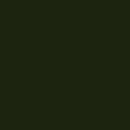
Mich überkam dann der Gedanke, meinem neuen Fre
Wann haben wir die Chance, einer Nutria beim Angel
nannte ihn Oskar, weil mir dieser Tag wie eine Prei
Die Nutria Oskar wurde Follower