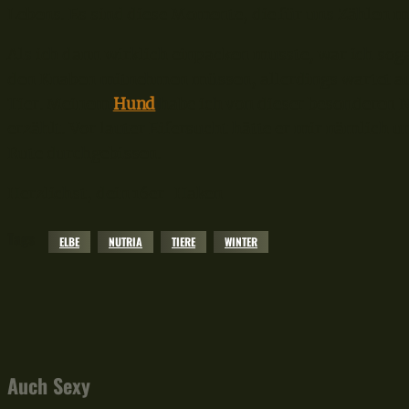
Lebens. Es sind diese Momente, die für uns Zählen 
Als ich dann wirklich einpacken musste, war ich sogar
den Knaben mitnehmen müssen, allerdings wartet au
Tier. Meinem
Hund
habe ich von dieser besonderen 
erzählt. Vor lauter Eifersucht hätte er mir nämlich 
Rute durchgebissen.
Herzlichst, dein 16er-Haken
Tags
ELBE
NUTRIA
TIERE
WINTER
Facebook
X
Pinterest
WhatsApp
Auch Sexy