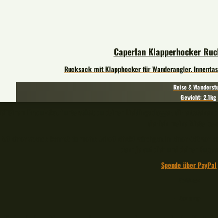
Caperlan Klapperhocker Ru
Rucksack mit Klapphocker für Wanderangler. Innentas
Reise & Wanderst
Gewicht: 2.1kg
Bei einem Produktkauf unterstützt du deinen Lieblingsblogger, dir entstehen d
der ich meine Miete beza
Mit einer Spende kannst du meine Arbeit direkt würdigen. In einer Zeit von
denn je auf dich und deinen Suppo
Spende über PayPal
🎣🧡🐟
– Werbung –