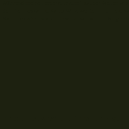
Während meine Feederrute zum Takt der Wellen wipp
der Thermoskanne. Kalter Wind wehte mir um die Nas
Natur trotzdem stand. Diese Einsamkeit im Nirgendwo
In netter Gesellschaft einer Nutria beim Angeln