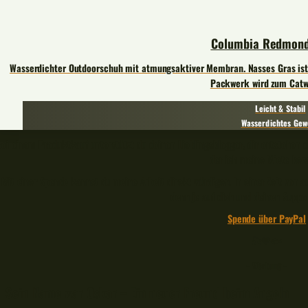
Columbia Redmond
Wasserdichter Outdoorschuh mit atmungsaktiver Membran. Nasses Gras ist
Packwerk wird zum Catw
Leicht & Stabil
Wasserdichtes Ge
Bei einem Produktkauf unterstützt du deinen Lieblingsblogger, dir entstehen d
der ich meine Miete beza
Mit einer Spende kannst du meine Arbeit direkt würdigen. In einer Zeit von
denn je auf dich und deinen Suppo
Spende über PayPal
🎣🧡🐟
– Werbung –
Sein Name war Oskar – Ein neuer Freund beim Angeln