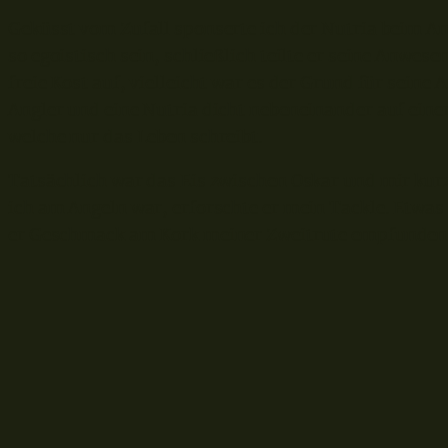
Geküsst vom Zufall sponserte ich der Nutria beim 
so egoistisch sein, schließlich teilte er seine Anwes
freie Kost auf, vielleicht war es der Grund für seine 
Angler und eine Nutria dicht nebeneinander auf eine
welche nur das Leben schreibt.
Tatsächlich war das Eis zwischen Oskar und mir ku
ich am Angeln war, erforschte er mein Tackle. Etwas 
er Geschmack am Kork meiner Zweitrute empfunden 