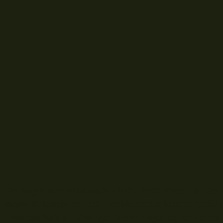
Der Nager schien tatsächlich die Seele eines Hundes 
meine Rutenspitze hielt, krabbelte der kleine Teufel
Freundschaft auf Ansage. Dieser Angeltag lehrte mir 