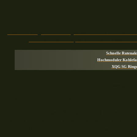
Feederrute wie gemacht für Stillgewässer. Kommt mit Futterkörb
ab. Ein schneller Blank, der sich toll beim Feedern auf 
Schnelle Rutenak
Hochmoduler Kohlefa
XQG SG Ring
– Werbung –
Medium Feeder am Baggerloch
Baggerlöcher sind weitflächig, tief und kantenreich
ich daher eine Medium Feeder für Brassen ab 3.60m
zwischen 80g und 100g. Am Baggerloch wirst du zwa