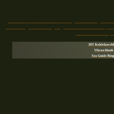
Ein fantastischer Blank für Brassen an größeren Naturgewässe
und Handling beim Feedern gefragt sind. Mit dieser Rute bespielst
mittleren Distanzen per
30T Kohlefaserb
Ultraschlank
Sea Guide Rin
– Werbung –
Feederrute für Flussbrassen
Große Flüsse wie Elbe, Rhein, Main oder Donau sind
Elementen. Für das Strömungsfeedern wirst du eine 
aufwärts mit mindestens 150g Wurfgewicht einplane