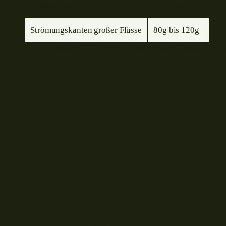
Großer Fluss
120g bis 250g
Strömungskanten großer Flüsse
80g bis 120g
*Erfahrungswerte für durchschnittliche Gewässer, spezielle Spot
Rutenaktion an Stillgewässern und Flüssen