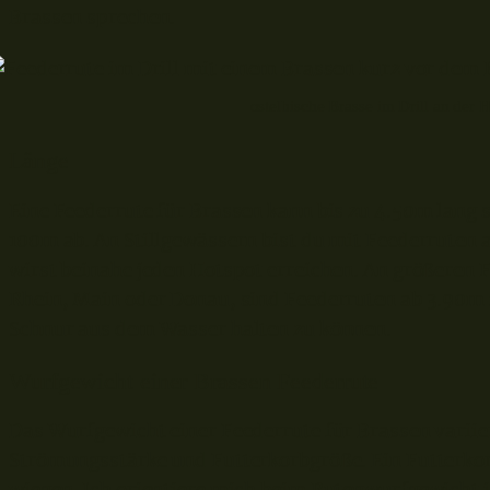
Brassen sprechen.
ostelbische Brasse im Drill an der 
Länge
Eine Feederrute für Brassen kann bis zu 4.50m lang
100m ab. An Stillgewässern bist du mit Feederruten 
wirst beinahe jeden Hotspot erreichen. An größeren 
Rhein, Main oder Donau, sind Feederruten ab 3.90m
Schnur aus dem Wasser halten zu können.
Wurfgewicht einer Brassen Feederrute
Das Wurfgewicht einer Feederrute für Brassen varii
Strömungsstärke und Futterkorbgröße. Ein Futterkor