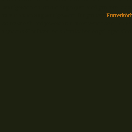
Wurfgewichten um die 60g super. Sind größere Bra
rate ich zum 80g Wurfgewicht für größere
Futterkör
sollte wie eh und je weich bis mittelweich sein. Im R
1.5oz aus Glasfaser. An stürmischen Angeltagen sin