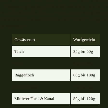
wiegen. Ich orientiere mich beim Rutenwurfgewicht 
Gewässereigenschaften, danach kalkuliere ich die Fi
deren Bedürfnisse (Futtermenge, Futterkorbgröße) ein
Wurfgewichtsklassen für Brassen Feederruten passe
zusammen:
Gewässerart
Wurfgewicht
Teich
35g bis 50g
See
60g bis 80g
Baggerloch
60g bis 100g
Kleiner Fluss
40g bis 60g
Mittlerer Fluss & Kanal
80g bis 120g