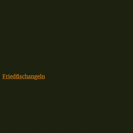
Eigenschaften einer Feederrute für Brassen
Grüß dich Frank! Ich freue mich wie Bolle, das du me
Wissensstand erweitern willst. Gleich vorweg, in me
Arbeitsgerät, dennoch betreibe ich kein plumpes Fu
vielmehr ein Gesamtergebnis und glaube, das isolier
Geldbörse leert, aber kaum das Fangergebnis beeinflu
Friedfischangeln
als solches von seiner Raffinesse,
mentalen Einstellung.
So verhält es sich auch bei der Wahl einer Feederrute
Handwerkszeug sein, das allen Anforderungen gerech
Futterkörben bereichern. Ganz unabhängig vom Preis
400€ oder läppische 50€ kosten, in falschen Händen
Ufersteifen. Genug der Philosophie, lass uns über di