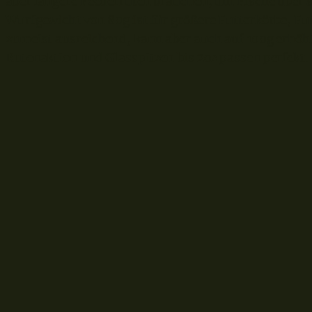
aber längere Feederruten brauchen, um Fische über s
Wurfgewicht von 80g ist für größere Futterkörbe, 
zumeist ausreichend, kann aber auch auf 100g erhöh
Rutenaktion und Glasspitzen bis 2oz passen perfekt.