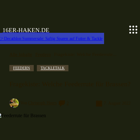
16ER-HAKEN.DE
 Decathlon Summersale: Saftig Sparen auf Futter & Tackle
Alle Inhalte
Feedern
Fragekiste: Welche Feederrute...
FEEDERN
TACKLETALK
Fragekiste: Welche Feederrute für Brassen?
Von
Christoph Heers
2
7. August 2022