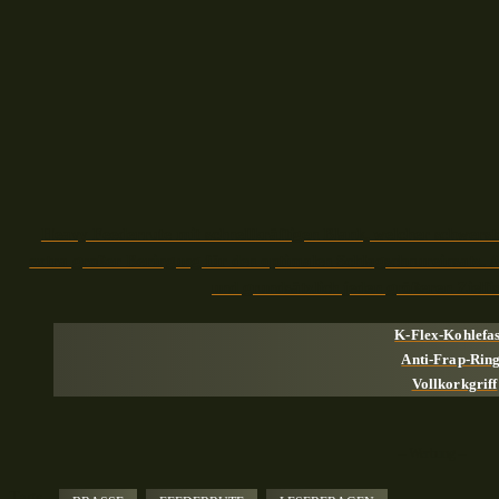
Heavy Feederrute mit schnellkräftigen Blank, welcher schwerste
extra großer Beringung für den optimalen Schlagschnureinsatz. 
und grundsätzlich jeden größeren Zielfi
K-Flex-Kohlefa
Anti-Frap-Rin
Vollkorkgriff
– Werbung –
Tags