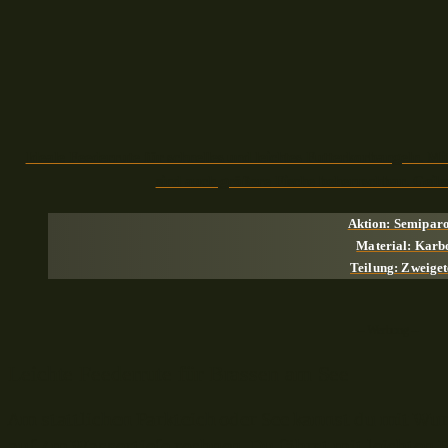
Ideale Feederrute für schnelles und leichtes Futterkorbangeln. M
sind auch größere Fische beherrschbar. Geile
Aktion: Semipar
Material: Karb
Teilung: Zweiget
– Werbung –
Leichte Feederrute für Brassen am See
Am stattlichen Parkteich oder See kannst du mit Wu
auf 4m Wassertiefe rechnen. Du fährst mit leichten