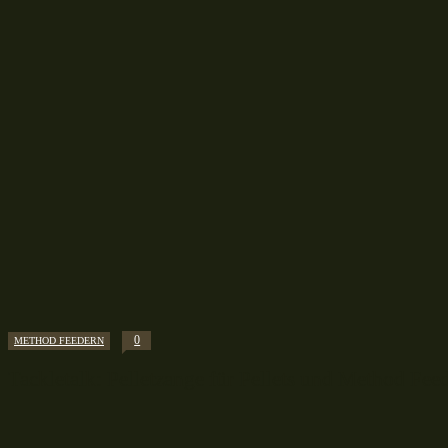
0
METHOD FEEDERN
Tackletalk: Pelletzange für Pellets und Method Fee