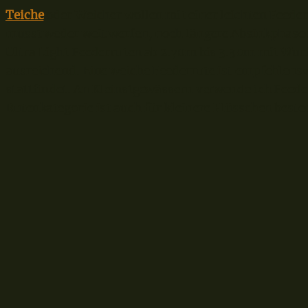
Teiche
oder Weicher wollen mit einer leichten Feede
musst weder weit werfen, noch längere Absinkphasen
Ultra Light Feederruten ab 2.70m bis 3.30m mit Wur
ausreichend. Eine weiche Feederrute ist empfehlensw
stattfindet. An Kleinstgewässern verwende ich Feeder
Rutenkategorie ist auch für kleinere Flüsschen beste