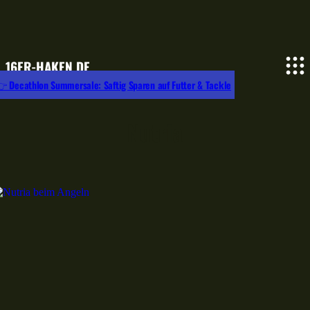
16ER-HAKEN.DE
 Decathlon Summersale: Saftig Sparen auf Futter & Tackle
Nutria