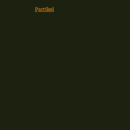
Maismehle während der Absinkphase, an Bachflöhe 
aufsteigende
Partikel
* oder lebhafte am Futterplatz
Kleinfische. Es gilt zu verhindern, was kein Angler 
sehen will.