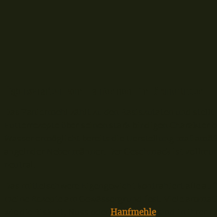
Eigenschaften vom Paniermehl im Grundfutter
Das Paniermehl zählt zu den Basiszutaten und stellt
Futterrezepte über seinen stark bindigen Charakter 
Wasser ermöglicht bereits die Herstellung mafiamäß
angelnder Nebenmänner. Der Geschmack ist vollmund
neutral.
Das mittelschwere Eigengewicht kontrahiert alle au
meine Rezepte am Gewässergrund fest. Viele aromati
wie die Biskuit, Nuss oder
Hanfmehle
sind in ihrer 