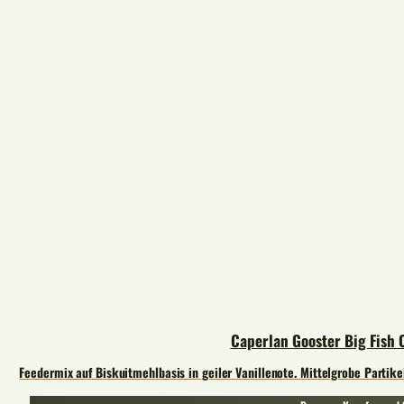
Caperlan Gooster Big Fish 
Feedermix auf Biskuitmehlbasis in geiler Vanillenote. Mittelgrobe Partikel