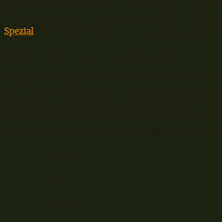
Aromen wie Krill, Muschel, Hanf oder Vanille. Im Fu
Würmer, Micro Pellets oder Maiskörner hilfreich. 
Spezial
*, das mit Paniermehl aufgebaut ist, beim Sc
Teig zum Angeln aus Paniermehl herstellen
Der in Vergessenheit geratene Angelteig und an meine
verfügbarer Köder, kann aus Paniermehl hergestellt 
das naheliegende Baggerloch herumschleichende Cam
wenigen Zutaten den opportunen Fischfang. Außer 
Wald nichts zu holen. Hier mein bewährtes Angelteig
Paniermehl
Wasser
Öl oder Butter