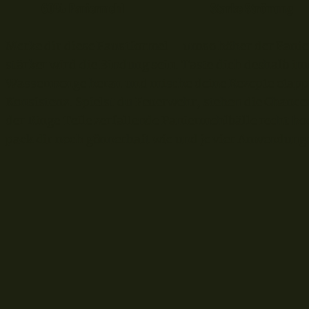
60% Paniermehl
Starke Strömung
Merke dir diese Faustformel – umso höher der Panier
stärker wird die Bindung sein. Taste dich deshalb 
Wassermenge heran und mische deine Rezepte etapp
Konsistenz. Spielst du Feuerwehr, stehen die Chancen
der Ringe Teile zerfallende Paniermehlbälle recht ho
pack dir noch gönnerhaft wie und je vier Anwendungs