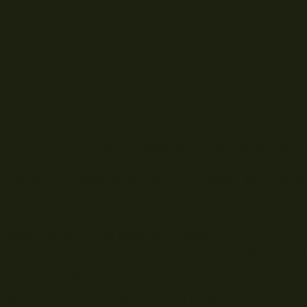
Futterrezepte aufgebaut mit Paniermehl sind beim A
Typisch Parkteich sind flache Uferzonen, kaum Str
Geangelt wird zumeist in Spukreichweite auf der To
diesen Spots ein sich schnell öffnendes und weder 
Köder längerfristig bindendes Paniermehlfutter. De
Nahrung durch Toastbrotgewitterlagen eingestellt und
Kanonenkugeln.
Meine Empfehlung: Paniermehl (60%) mit Vanillebi