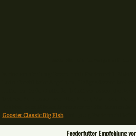
Brassen sind beim Feederangeln an Flüssen m
Meine Empfehlung: Rezepte mit Paniermehl, Biskuit
Erdnußmehl beim Angeln an Fließgewässern breiter 
Futter sollte den Futterkorb flott verlassen, die Kö
trotzen. An Flüssen wie Elbe, Rhein, Main oder Donau
Krabben oder Mückenlarvenaromen für Brassen fangt
Gooster Classic Big Fish
* mit 300g Paniermehl beim 
Feederfutter Empfehlung v