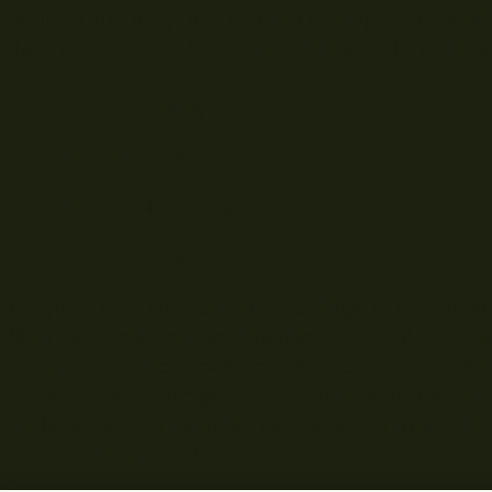
besitzen allerdings Auftrieb und benötigen eine Be
das Paniermehl im Angelfutter! Ich fasse die wicht
Hohe Bindung
Kaum Aktivität
schwacher Eigengeruch
salziger Geschmack
Aufgrund der exponierten Bindefähigkeit, das mit v
lässt Kanonenkugeln weich wirken, erfolgt der Eins
strömungsstarken Gewässern. An meiner Elbe ist das
gestaffelte Köderfreigabe über boulettenförmige Futt
Stillgewässern bin ich eher Zwieback oder Brotmehlen
Paniermehl eine Rolle.