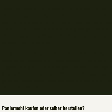
Opas Opa mischte es in seinen Futtereimern an, die 
es – sie Angeln mit Paniermehl im Futter! Es ist eine
oder Schleien selten verschmähte Zutat der Generati
etablierte sich das Paniermehl als günstiger, wohl
Volumengeber. Die Wege in den Supermarkt sind schli
immer in der Sofaritze!
Hergestellt wird das im Discounter erhältliche Pan
gebackenen Weißbroten. Diese Zutaten, manchmal no
ergänzt, sorgen für den bindigen Charakter im Angel
dieses, für jedermann beim Wochenendeinkauf kaufb
gefärbte Paniermehle sind ein anderes, sicherlich fü
ran an den Speck!
Paniermehl kaufen oder selber herstellen?