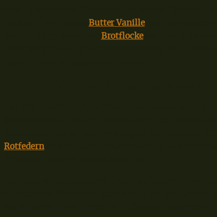
möglichst trocken für das Angeln an den flachen Uf
Lockstoff darf etwas
Butter Vanille
oder Schokoaroma
oder Schleien dann eine
Brotflocke
am 12er-Haken ser
unter Vorsicht zu Schwimmbrot(strategien), niemand
Gegrillt ist erlaubt, gerne süßsauer!
Futter mit Paniermehl für Angeln auf Schleien o
Das Paniermehl eignet sich als Futterbestandteil perf
Köderpräsentation beim selektiven Friedfischangeln
Gewässern. Der schwierige Spagat? Den Brassen, Schl
Rotfedern
an den Futterplatz locken! Es ist eine sch
Präsentationen erfüllbare Mission.
Der passive Futterplatz definiert sich als nicht wol
mit leblosen Ködern eingesetztes Stilmittel. Und es i
Weißfischen favorisierte Aktivität auszuklammern. 