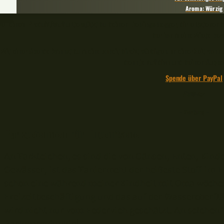
Aroma: Würzig
Bei einem Produktkauf unterstützt du deinen Lieblingsblogger, dir entstehen d
der ich meine Miete beza
Mit einer Spende kannst du meine Arbeit direkt würdigen. In einer Zeit von
denn je auf dich und deinen Suppo
Spende über PayPal
🎣🧡🐟
– Werbung –
Parkteichmehl für Entenfische
An Parkteichen, es sind die von Gänsen, Enten, Kin
Gewässer, ist das Paniermehl der heißeste Stoff im F
schon eine während meiner Kindheit mit Oma wöchen
Freizeitbeschäftigung und das auf der Wasseroberf
wird nicht nur vom Federvieh geschätzt. An solchen