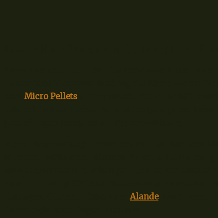
Basismehl für Brassen zum Feederangeln an Flüs
An meiner geliebten Elbe, fischreichster Fluss unter
Paniermehl über seine Bindung die Köder vor der St
oder
Micro Pellets
immer unweit der Futterkörbe wiss
Fläche bündeln. Dieses Kunststück gelingt mir beim
grobkörnigen Rezepten auf Paniermehlbasis.
Meine Futterstrategie orientiert sich am nach den 
Muscheln wühlenden Brassen. Er sackt die Nahrung 
im Mittelwasser und schon gar nicht an der Oberfläc
Fahrt mit lose gefütterten Ködern ist am Fluss darum
Rotaugen, Güstern, Döbel oder
Alande
. Ein Brassen f
Paniermehl beim Angeln statisch!