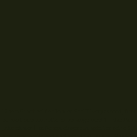
E
inem Schnitzel den letzten Schliff verpassend, übe
serviert oder im Futtereimer angemischt – das Pani
Jahrzehnten! Im Rezept eingesetzt spielt es seine S
geschmackvolle und abbindende Zutat aus. Was ich d