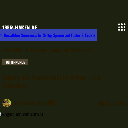
16ER-HAKEN.DE
 Decathlon Summersale: Saftig Sparen auf Futter & Tackle
Alle Inhalte
Futterkunde
Angeln mit Paniermehl...
FUTTERKUNDE
Angeln mit Paniermehl im Futter – Ein
Ratgeber!
Von
Christoph Heers
8
13. Juli 2021