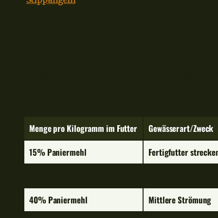
beim
Stippangeln
, trocken dagegen beim Feedern.
Ein Anteil bis zu 60% im Grundfutter zielt auf die g
oder Würmer über das Paniermehl vor der Strömung z
will verhindert sein, nur dann versammeln sich die 
Rotaugenschwärme am Futterplatz. An Flüssen ist die
Grundangelmethode abseits des Rollbleis sogar leben
ich dir einige Dosierungstipps für das Angeln mit P
immer als groben Richtwert:
Menge pro Kilogramm im Futter
Gewässerart/Zweck
15% Paniermehl
Fertigfutter strecke
25% Paniermehl
Teich, See, Baggerl
40% Paniermehl
Mittlere Strömung