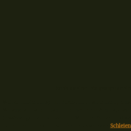
Schleie aus einem Teich gefangen auf eine
Meine Empfehlung: Ein Rezept mit Paniermehl, Bisk
Melasse aufbauen. Das Futter sollte die Absinkphase
Gewässergrund erst nach ~15 Minuten öffnen und ka
Paniermehlfutter für Karpfen, Brassen oder
Schleien