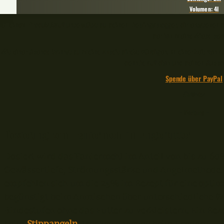
Volumen: 4l
Bei einem Produktkauf unterstützt du deinen Lieblingsblogger, dir entstehen d
der ich meine Miete beza
Mit einer Spende kannst du meine Arbeit direkt würdigen. In einer Zeit von
denn je auf dich und deinen Suppo
Spende über PayPal
🎣🧡🐟
– Werbung –
Dosierung vom Paniermehl im Angelfutter
Dosiert wird das Paniermehl im Anteil von bis zu 6
Gewässertiefe, Strömungsstärke und Angelmethode. 
empfehlen sich um die 25% im Rezept für eine optim
begünstigt beim Anmischen über unterschiedliche W
Bindestufen ohne das Futter zu verkleistern. Ein Rez