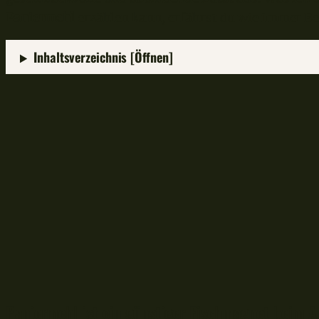
Paniermehl
erzählen kann, erfährst du wie immer Ber
Inhaltsverzeichnis [Öffnen]
Paniermehl ist ein günstiger Fischmagnet beim A