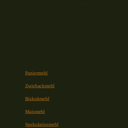
Rand ansetzen, bietet sich als Ersatz zum Fass an.
Ein Futtermehl überdauert in der Vorratskammer rich
Jahre. Weder der Geruch, noch die Konsistenz oder d
Zunge an einem drei Jahre alten Honigbiskuit geteste
Copra Melasse, sofern frisch, verliert nach einem ha
Gönnerhaft wie und je möchte ich dir noch diese bere
Futtermehle für den gepflegten Lesegenuss empfehl
Paniermehl
Zwiebackmehl
Biskuitmehl
Maismehl
Spekulatiusmehl