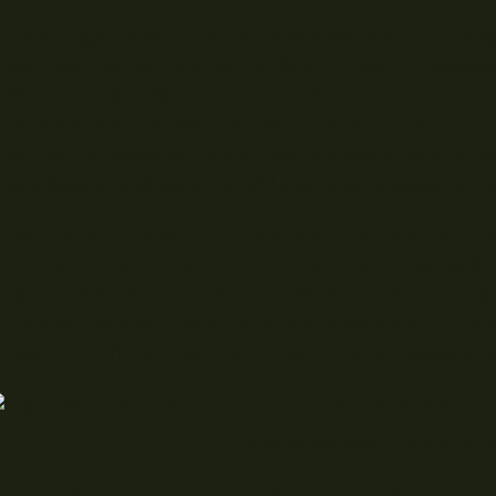
Viele Angler kennen die Copra Melasse vom Hörensage
aber kein Mensch konnte mir bisher erklären, woraus
Sie schmeckt süßer wie der erste Kuss, riecht herber
farblich frisch gemahlener Kaffee sein. Die meisten 
glücklicherweise von selbst. Ein Maismehl wird beis
aus Keksen und ein Brotmehl aus Brot hergestellt. U
Mein feuchtfröhlicher Freund des Friedfischfischen
inklusive Augenringen im Rettungsringformat landet
Sprachwissenschaftlicher. Auf Wish bestellt. Die Cop
Trommelwirbel einspielen, aus Kokosnüssen! Genaue
das Fruchtfleisch nach der Gewinnung von Kokosnus
Copra Melasse besteht aus Kokosnus