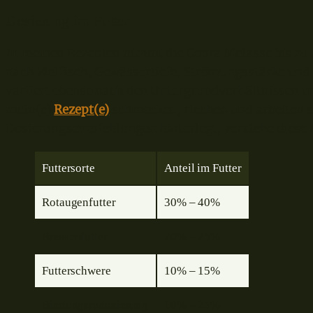
Dosierung im Futter
In meinen Rezepten nimmt die Copra Melasse bis zu
nach Zielfisch, Gewässertiefe, Strömungsstärke un
variiert ebenso nach den Untergrundverhältnissen und
mein(e)
Rezept(e)
schmecken, riechen und arbeiten so
Dosierungsempfehlungen hinterlegt, verstehe diese A
Futtersorte
Anteil im Futter
Rotaugenfutter
30% – 40%
Brassenfutter
20% – 25%
Futterschwere
10% – 15%
Bindungsreduzierung
10% – 25%