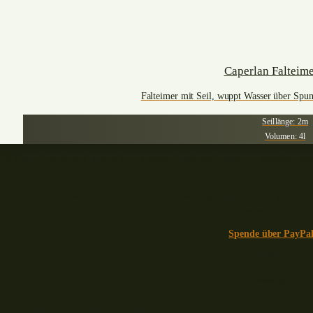
Caperlan Falteime
Falteimer mit Seil, wuppt Wasser über Spun
Seillänge: 2m
Volumen: 4l
Bei einem Produktkauf unterstützt du deinen Lieblingsblogger, dir entstehen dabe
ich meine Miete bezahl
it einer Spende kannst du meine Arbeit direkt würdigen. In einer Zeit von aut
auf dich und deinen Support a
Spende über PayPa
🎣🧡🐟
– Werbung –
Leichtes und herb riechendes Futter für Rotaugen