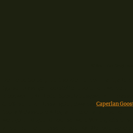
Süßes Futter fängt Bra
Der herbe Geruch, nicht sonderlich dominant, allerd
typisch brassigen Lockstoffen übertüncht werden. I
Bloodworm, Krill oder Spekulatiusgewürz im Brassenfu
Großfisch und Flussangelei, etwa das
Caperlan Goost
Copra Melasse pro Kilogramm ebenfalls in seinem Ei
weniger bindige und noch schwere Mix eignet sich so
an den Buhnen, Flüsschen oder Kanälen oder generel