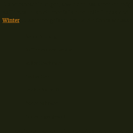
Diabetesbeschleuniger, sowie den Basismehlen mögli
Kaffeebraun, spielt ebenfalls eine Rolle für das Abd
Winter
. Zusammengefasst besitzt die Copra Melasse 
keine Bindung
kaffeebrauner Farbton
süßer Geschmack
herber Geruch
leichte Aktivität
hoher Nährwert
hohes Eigengewicht
Ein Eckpfeiler meiner Futterrezepte sind die bindige