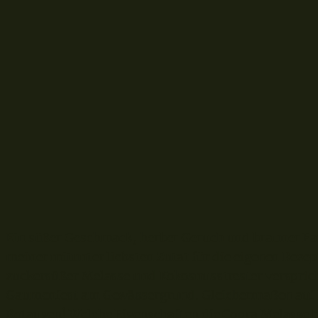
E
in süßer Geschmack, herber Geruch und brauner Far
meiner mitunter liebsten Zutat für die eigenen Rezep
zuckersüßer Melasse und Kokosnusstrester versprich
Gaumenfest am Gewässergrund. Gleichermaßen auf B
Rotaugen! Welche Eigenschaften die Copra Melasse be