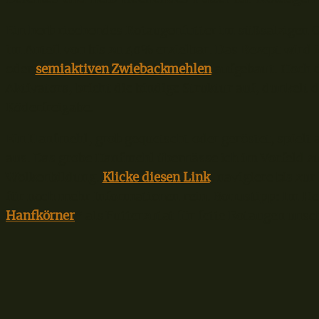
Ein herb riechendes Rotaugenfutter im süßsalzigen 
im Anteil von bis zu 40% erzielbar. Das Rezept wird
oder
semiaktiven Zwiebackmehlen
aufgebaut. Hoch d
Aktivators, bricht die bindige Struktur auf, dunkelt 
Köderfreigabe.
Ein Hanfmehl, grob gequetscht oder geröstet, spielt a
aus. Das grobe Hanfmehl übernässe ich im Vorfeld zu
Wolkenbildung.
Klicke diesen Link
, navigiere bis zu
für noch mehr Informationen rein. Bonustipp: Im He
Hanfkörner
* als Futterzutat für fette Rotaugen unsc