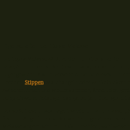
Eigenschaften der Copra Melasse
Die Copra Melasse zählt zu den Funktionsmehlen im
Rezepte um ihren süßen Geschmack, herben Geruch
Eigengewicht. Als universelle Zutat ist dieses Futter
Feedern,
Stippen
, Matchangeln oder Winkelpickern e
zwischen Arsch und Mottenkammer, ähnelt den gerö
beispielsweise Rotaugen das ganze Jahr über gezielt 
Der süße Geschmack nagelt wiederum alle Brassen, S
fest. Ein Angelfutter süßer wie die Jugendliebe ist o
Melasse angemischt mit Biskuitmehlen, wahlweise n