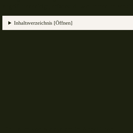
Angelfutter erfolgt, erfährst du wie immer im Berich
Inhaltsverzeichnis [Öffnen]
Ein Hauch von Malayalam im Angelfutter