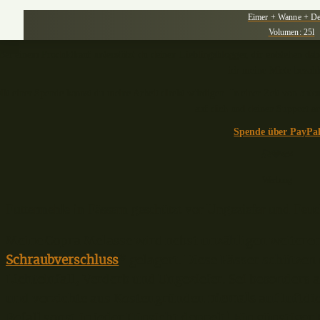
Eimer + Wanne + De
Volumen: 25l
Bei einem Produktkauf unterstützt du deinen Lieblingsblogger, dir entstehen dabe
ich meine Miete bezahl
it einer Spende kannst du meine Arbeit direkt würdigen. In einer Zeit von aut
auf dich und deinen Support a
Spende über PayPa
🎣🧡🐟
– Werbung –
Futtermehle in Fässern geschützt vor Ungeziefer und Feuch
Meine Copra Melasse wird nebst unzähligen weitere
Schraubverschluss
* gelagert. Diese Fässer schützen
Lichteinfall, Verderb und Ungeziefer. Sei besonders
und verzichte aus Kostengründen
niemals
auf luftdi
Befall sonst in jeder Hinsicht doppelt! Ein günstiger