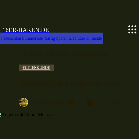
16ER-HAKEN.DE
 Decathlon Summersale: Saftig Sparen auf Futter & Tackle
Alle Inhalte
Futterkunde
Angeln mit Copra...
FUTTERKUNDE
Angeln mit Copra Melasse im Futter
Von
Christoph Heers
4
21. April 2021