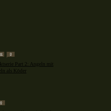
0
DE
tserie Part 2: Angeln mit
ln als Köder
0