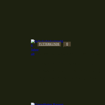
0
FUTTERKUNDE
Altes Schokobiskuitmehl: 6 Jah
Das alte Rom steckt in Futter
ausgebuddelt und mir die Qua
ja gerne angedichtet, das ein