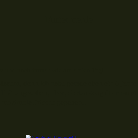
Futtermehle
re und noch immer wie am ersten Tag!
fässern, denn ich habe gerade eben ein 6 Jahr
lität angesehen, eher, ob das Zeug überhaupt
e maximale Frische gegeben...