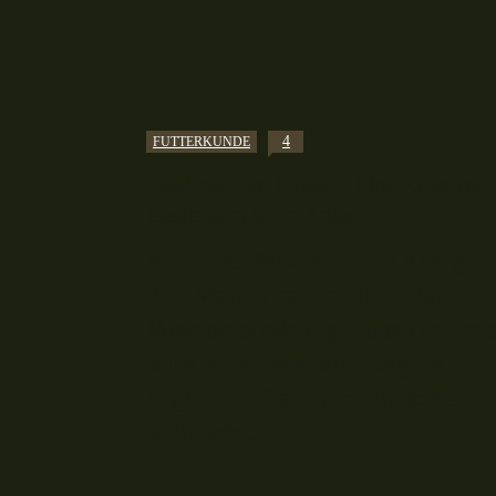
4
FUTTERKUNDE
Hanfmehl im Futter – Eine Zutat mit 
Gesichtern beim Angeln
Wenn der Mixer zu den Klängen
Bob Marley rattert, dann ist mei
Mission eindeutig - das Hanfme
wird mich bald zum Angeln
begleiten! Ganz gleich, ob der
Zielfisch...