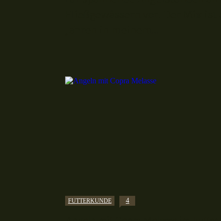
Fließgewässern vor. Der Mix ist 
Jahren in meinem...
4
FUTTERKUNDE
Angeln mit Copra Melasse im Futter