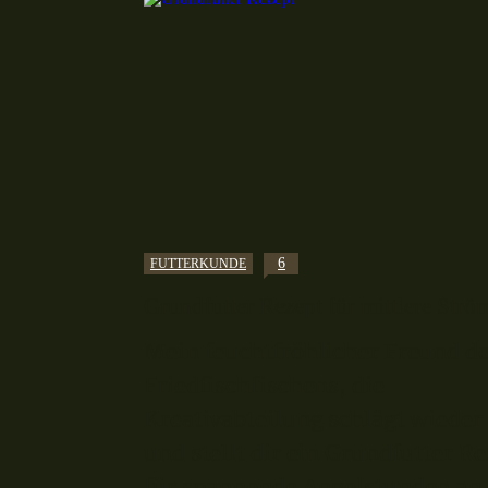
6
FUTTERKUNDE
Grundfutter Rezept für mittlere Str
Mein feuchtfröhlicher Freund d
Friedfischfischens, die
Kreativabteilung schlägt wieder
und stellt dir ein Grundfutter R
für spannende Angelstunden an