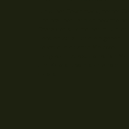
Ein süßer Geschmack, herber G
und brauner Farbton beschreibe
Charakteristik meiner mitunter
liebsten Zutat für die eigenen
Rezepte: die Copra Melasse!
Hergestellt aus zuckersüßer Me
und Kokosnusstrester versprich
dieses...