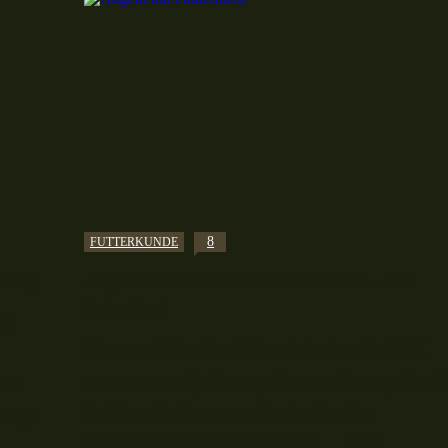
8
FUTTERKUNDE
ömung
Angeln mit Paniermehl im Futter – Ein
Ratgeber!
es
Einem Schnitzel den letzten Schliff
verpassend, über grünem Spargel mi
 zu
heißer Butter serviert oder im
ezept
Futtereimer angemischt – das