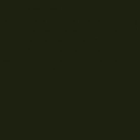
wissen musst!
eruch
Lust auf einen kulinarischen Ausflug
n die
über das Friedfischfutter im Winter?
Dann schnapp dir sofort ein
Käffchen, denn ich erkläre dir jetzt
im Detail, warum ein Angler seine
lasse
Rezepte staubfein...
t