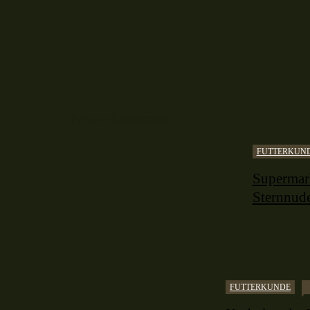
Neuer Leserstoff
FUTTERKUN
Supermark
Sternnude
FUTTERKUNDE