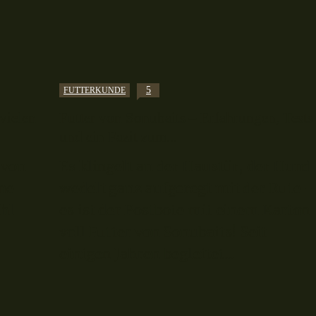
5
FUTTERKUNDE
vielen
Futter von Sonubaits – Erfahrungen, Tests
und ein Fazit zum...
 von
Es klingelt an der Haustür, der Hund
ne
wedelt ganz aufgeregt mit der Rute -
hl
es ist der Postbote mit einem Karton
voll Futter von Sonubaits! Seit
einigen Jahren begleitet...