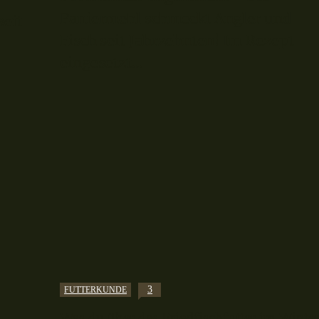
Paniermehl schmeckt Angler und
seit
Fisch seit Jahrzehnten! Im Rezept
eingesetzt...
3
FUTTERKUNDE
Was du über das Friedfischfutter im Winte