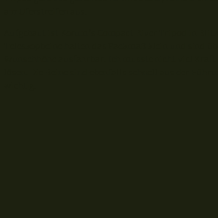
am Uferstreifen aus.
Aufgebaut ist Korum’s Compact River Tripod in Blitz
Teleskopbeine halten das Packmaß klein und sind üb
Wunschhöhe ausfahrbar. Ich musste nicht viel Kra
lösen. Die Beine sind ebenfalls schnell aus der Führ
wichtig.