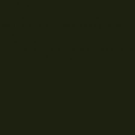
Rutenablage
Das Ablagesystem auf Korum’s Compact River Tripod i
kann mittig über den Gewindeblock abgelegt werden.
mitgelieferten Buzz Bar in 37,5cm sicher platziert. 
Test aufgebockt und Korum’s Compact River Tripod st
Felsenfest. Die Buzz Bar ist selbstverständlich mit 
handelsüblichen Rutenablagen kompatibel.