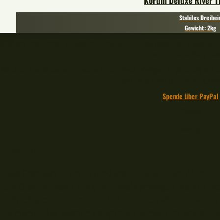
Korum Deluxe River T
Stabiles Dreibei
Gewicht: 2kg
Bei einem Produktkauf unterstützt du deinen Lieblingsblogger, dir entstehen d
der ich meine Miete beza
Mit einer Spende kannst du meine Arbeit direkt würdigen. In einer Zeit von
denn je auf dich und deinen Suppo
Spende über PayPal
🎣🧡🐟
– Werbung –
Gewicht
Das Compact River Tripod besteht aus einer Alumin
ein Gewicht von 1.100g. Ich hab’s gewogen, kann’s b
Zeigefinger nachempfunden. Hat sich wie Feenstaub 
Dreibein, das knappe 400g mehr wiegt, um Welten. W