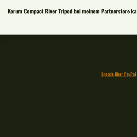
Korum Compact River Tripod bei meinem Partnerstore ka
Bei einem Produktkauf unterstützt du deinen Lieblingsblogger, dir entstehen d
der ich meine Miete beza
Mit einer Spende kannst du meine Arbeit direkt würdigen. In einer Zeit von
denn je auf dich und deinen Suppo
Spende über PayPal
🎣🧡🐟
Korum Comapct River Tripod: Design, Eigenschaf
Ganz nach meinem Geschmack ist die schlichte Opti
Das mattschwarze Dreibein kommt ohne großen Desig
mit wilden Farborgien zugekleistert. Ich mag’s eleg
Tripod genauso gestaltet. Es wirkt edel, nahezu erha