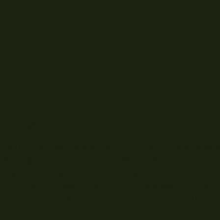
Geringes Packmaß
Korum hat das Compact vor dem River Tripod bewuss
springende Punkt für meine Kaufentscheidung. Das 
macht den Transport super einfach. Auf dem Bild wir
in der Schirmtasche meines Futterals zwischen eine
versteckt. Und ja, ich konnte die Tasche verschließen