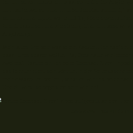
Ich bin schon immer ein praxisorientierter Angler ge
mit haufenweise Eimern im Schlepptau abmüht, Tas
schultert und tupperwarenmäßig Köderdoxen auf sein
leicht, praktisch und zielstrebig. Und ich hasse wir
Angelzeugs.
Mein altes Dreibein war so ein Kackteil. Ich hab’s ni
paar Euros sparen wollte. Tja, Oma hatte wie immer r
zweimal. Darum bin ich beim Compact River Tripod v
das leichter nicht sein könnte, in der Seitentasche 
meine Marotten bedient, schauen wir uns beide nach 
Und du wirst so begeistert sein wie ich!
Compact River Tripod von Korum a