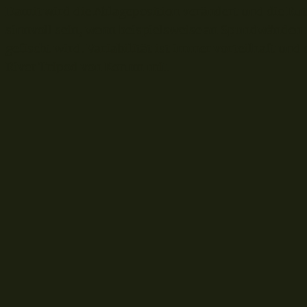
Damit wird die Ablageposition verändert und die Rute
sinnvoll sein, wenn beispielsweise an Spundwänden 
gefischt wird. Variabilität ist immer vorteilhaft un
River Tripod von Korum mit.