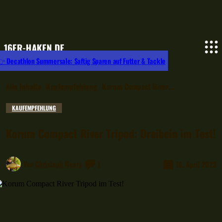
16ER-HAKEN.DE
 Decathlon Summersale: Saftig Sparen auf Futter & Tackle
Alle Inhalte
Kaufempfehlung
Korum Compact River...
KAUFEMPFEHLUNG
Korum Compact River Tripod: Dreibein im Test!
Von
Christoph Heers
1
16. April 2023