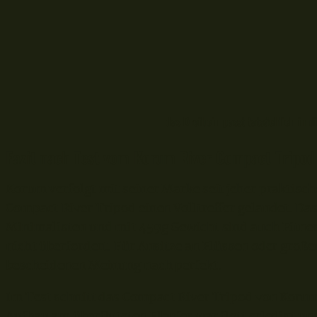
das Dreibein passt tatsächlich in 
Fazit nach Test vom Korum River Compact Tripod
Korum verfolgt mit seiner Marke seit jeher praktisc
Compact River Tripod einen Volltreffer gelandet. Da
Minimalisten und mit 459g Gewicht sind auch Fitne
nicht überfordert. Für Ansitze an Flüssen oder große
bescheidenen Meinung nach perfekt.
Im Test schnitt das Compact River Tripod von Korum
Aufbau am überfluteten Elbufer war flott erledigt un