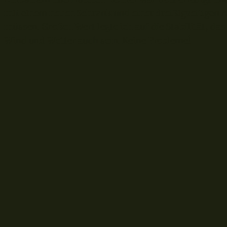
mit einem neuen Schrank und einer dreißigseitigen 
müssen. Großen Wert legte ich auf die Stabilität, das
Wind und Wetter auch sein. Keine Probleme!