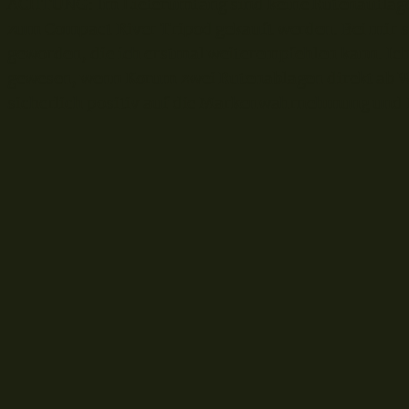
ACHTUNG: Im Lieferumfang sind keine Rutenauflage
zum Compact River Tripod gekauft werden. Bei mir s
geworden, die ich erstmal weiterempfehlen kann. Ich
gewesen, wenn Korum zwei Rutenablagen direkt ab We
sicherlich positiv auf die Markenwahrnehmung und