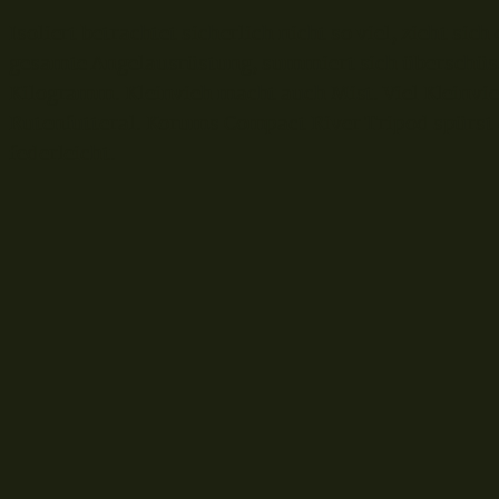
Isoliert betrachtet sicherlich nicht so viel, zieht si
gesamte Angelausrüstung, summiert sich überschüss
Kilogramm. Kleinvieh macht auch Mist. Viel Kleinvi
Rutenfutteral. Korums Compact River Tripod spürst du
federleicht.