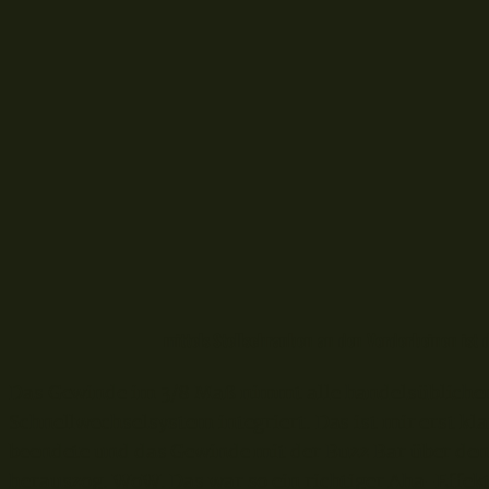
mittels Stellschrauben an den Vorderbeinen ist
Das Gewinde im 3/8 Maß nimmt alle handelsüblichen 
Schnellwechselsystem integriert. Das ist mir erst k
beendete und das Gewinde mit der Buzz Bar über de
herauszog. WoW. Das war so ein richtiger Aha-Effekt 