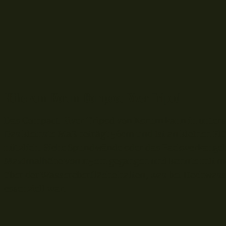
Höhe vom Korum Compact River Tripod
Das Compact River Tripod von Korum kann in unters
Das kleinste Maß beträgt 56cm und ist an kleinen Fl
nützlich. Siehe Spundwände oder das Packwerkange
Maximalhöhe von 115cm gegangen und konnte mit m
über der Wasseroberfläche halten, was bei Hochwass
essenziell war.