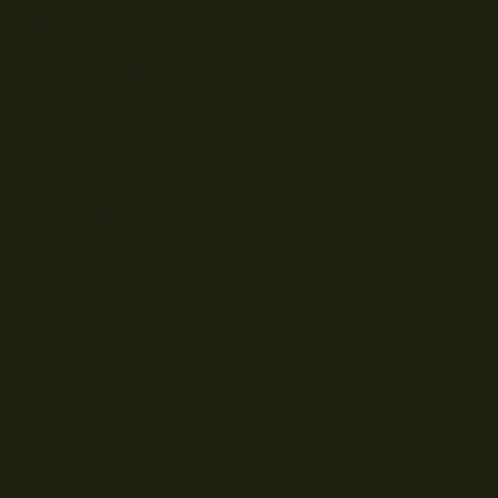
richtig gut.
Zwei Vorteile hat das Speed Fit System: Ich spare Ze
eingedreht werden müssen und bei Gewindeschaden, d
schnell nachgeordert. Mein altes Billodreibein wär
garantiert im Sperrmüll gelandet. Das ist auch der 
Compact River Tripod von Korum und der günstigen 
durchdacht und nicht für ne schnelle Mark entworfe