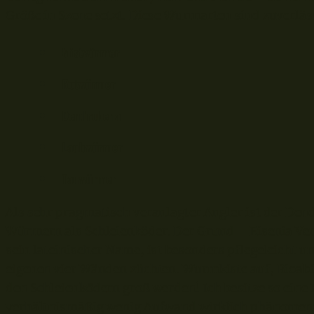
Größe in Szene setzt. Diese Wurmarten sind zuverläs
Mistwürmer
Rotwürmer
Dendrobena
Laubwürmer
Tauwürmer
Als sehr pragmatisch veranlagter Angler ist der Den
Würmern als Schleienköder. Der Grund – Eisenia Vena
sein lateinischer Name, ist besonders pflegeleicht un
eigenen vier Wänden züchten. Wurmkiste auf, Bioab
den Schleienködern groß werden! Ich besitze so eine 
verhältnismäßig wenig Aufwand wirklich phänomen