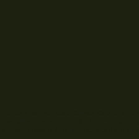
D
u suchst nach dem besten
Schleienköder
für deine A
zwei Jahrzehnten konnte ich nämlich viele Erfahrun
kleinsten Gräben und Teichen, aber auch den Flach