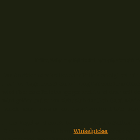
Boilies, Wafter oder Pellets sind beim selektiven Schl
Das Anködern der Boilies oder Pellets erfolgt bei mir
Haarmontage. Dieser Gummiring hat einen Durchmes
wird über eine Pelletzange gespreizt und dann mit d
wird gelöst und schon zieht sich das Bait Band wied
Durchmesser zusammen. Klappt auch mit toten Mad
In der Regel wird ein Boilie oder Pellet am Method Fe
Einsatz kann aber auch am
Winkelpicker
oder der Gr
Unterschied, wenn keine Selbsthakmontage im Spiel i