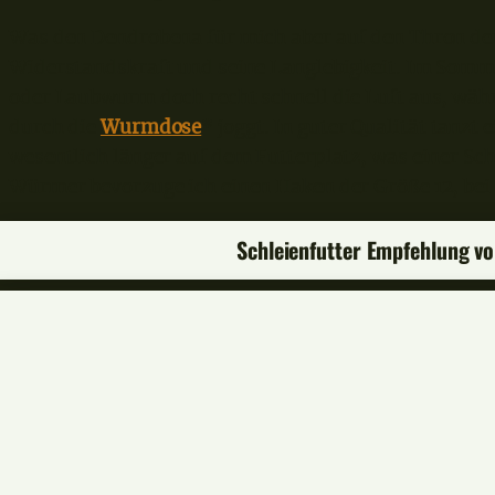
Was den Dendrobena für mich aber auf den Thron der
Widerstandskraft und seine Langlebigkeit. Im Som
oder Laubwurm doch recht schnell die Luft aus, wäh
durch die
Wurmdose
* joggt. In guter Qualität tanzt
wesentlich länger auf dem Futterplatz, was einer Schl
Würmer bevorzuge ich einen Haken der Größe 12, b
Schleienfutter Empfehlung 