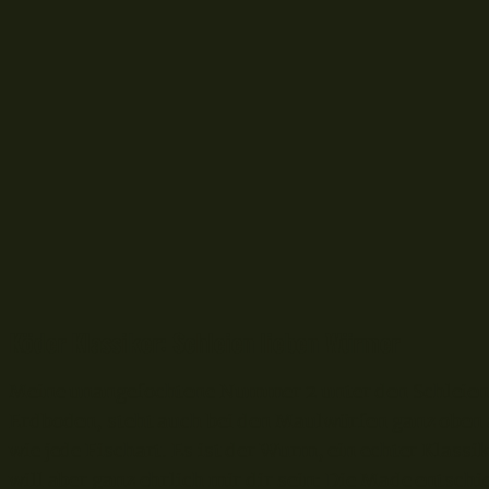
Köder Klassiker: Schleien lieben Würmer
Meine unangefochtene Nummer 2 unter den Schleienk
Erdboden, steht auch bei den Maulwürfen ganz oben a
wie jede Fischart. Es ist der Wurm, ein echter Klassi
will aber ganz ehrlich mir dir sein: Die Made entsch