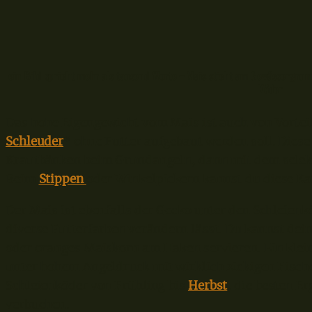
ein Bild spricht mehr als tausend Worte – Mais sticht am Gewässergrun
Köder
Das hohe Eigengewicht vom Mais ist auch von Vorteil
Schleuder
* ohne Futter aufgebaut werden soll. Diese 
Krautbänken beim Grundangeln, dann mit dem selekt
Beim
Stippen
oder Winkelpickern kannst du diese Ka
Der Mais ist ebenfalls der Gecko unter den Schleienk
diverse Futterfarben verändern lässt. Du kannst dein
oder oranges Maiskorn am Haken servieren. Ein klei
unter hohem Angeldruck mit wirklich zickigen Fische
Schleienköder von Frühling bis
Herbst
, die besten E
verbuchen.