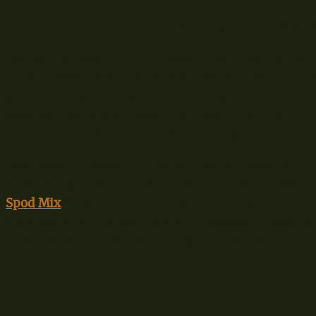
Weizen für Schleien – Ein uralter Köder und echt
Du hast die Nase einer Prinzessin? Dann solltest du
Schleienköder machen! Es ist der Weizen, welcher ü
aufquellen darf und dann einen bestialischen Geruch
zwischen verdautem Essen und einer Herrentoilette na
echte Geheimwaffe für das Schleienangeln!
Das große Erfolgsgeheimnis vom Weizen lässt sich i
Karpfenangler zurückführen. Das Getreide ist nämlic
Spod Mix
*. Nach der Fütterung lernt die Schleie da
auch abgöttisch lieben! An vielen Gewässern kann ei
Köder tatsächlich die Schleien gezielt verführen.