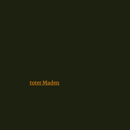
Maden von Frühling bis Herbst – Mein erfolgreich
„
Wir haben 100 Schleien gefragt, welcher Köder imme
Ohne zu zögern würde ich Werner Schulze Erdel entg
mein absoluter Topköder ist nicht der durchaus erf
aus der Liebe zwischen zwei Fliegen. Der Grund ist s
Schleienköder an allen Gewässern und zu jeder Jahre
Angeln!
Im Frühling serviere ich den Schleien beispielsweise
einem Bett
toter Maden
beim Winkelpickern. Diese Pr
alleine aufgrund des größeren Volumens zum Biss. Di
optischer Bonus auf dem Futterplatz. Du bist ein M
Tinca Tinca doch einfach mit 15 Maden am Maggotcl
Schleienköder sogar dem Joker ein noch breiteres Gri
Rotaugenbande wird ein so großes Bündel auch nicht 