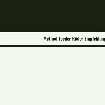
Haken im Schleienmaul greift! Ich bevorzuge meine B
Durchmesser von 6 Millimeter in den unterschiedli
Wasser sind die herben Noten, im Sommer dagegen eh
erfolgsversprechend. Ein Haken der Größe 10 passt p
Method Feeder Köder Empfehlun