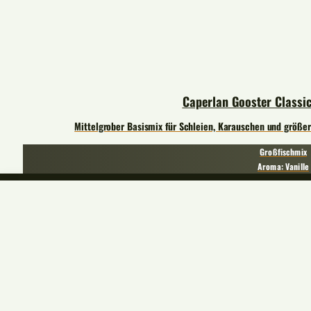
Caperlan Gooster Classic
Mittelgrober Basismix für Schleien, Karauschen und größer
Großfischmix
Aroma: Vanille