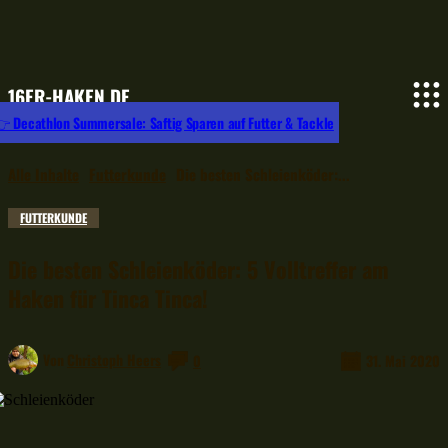
16ER-HAKEN.DE
 Decathlon Summersale: Saftig Sparen auf Futter & Tackle
Alle Inhalte
Futterkunde
Die besten Schleienköder:...
FUTTERKUNDE
Die besten Schleienköder: 5 Volltreffer am
Haken für Tinca Tinca!
Von
Christoph Heers
0
31. Mai 2020