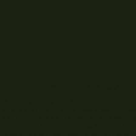
Würmer von A bis Z sind ein klassischer und e
Viel wichtiger – es gibt natürlich nicht nur diesen e
verschiedener Arten. Jede Sorte besitzt auch einen g
auch die Ausdauer am Haken oder die Aufbewahrung s
Rotwurm oder Mistwurm überzeugt die Schleie beis
Beweglichkeit am Haken, während sich der Tauwurm 