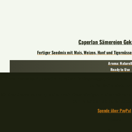
Caperlan Sämereien Gek
Fertiger Seedmix mit Mais, Weizen, Hanf und Tigernüssen
Aroma: Naturel
Ready to Use
Bei einem Produktkauf unterstützt du deinen Lieblingsblogger, dir entstehen d
der ich meine Miete beza
Mit einer Spende kannst du meine Arbeit direkt würdigen. In einer Zeit von
denn je auf dich und deinen Suppo
Spende über PayPal
🎣🧡🐟
– Werbung –