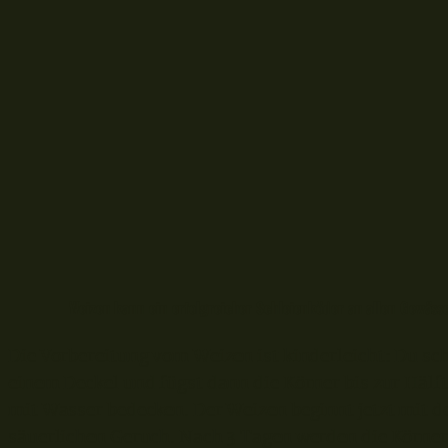
Weizen kann ein erfolgreicher Schleienköder an allen Gewässer
Die Vorbereitung vom Weizen ist kinderleicht: Du sc
einem Deckel und fügst dann die Körner bis zur Hälft
mit Wasser bedecken. Der Weizen beginnt jetzt mit d
säuerlichen Geruch. Nach 3 Tagen werden die Körner 