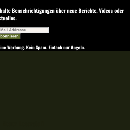
halte Benachrichtigungen über neue Berichte, Videos oder
tuelles.
bonnieren
ine Werbung. Kein Spam. Einfach nur Angeln.
Neuer Leserstoff