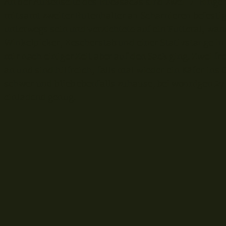
An der Außenseite des Rucksacks sind zwei D-Ringe 
mitsamt zweiter Rutenhalter an Scharnieren befestigt
unterwegs sein und verzichtete auf ein Futteral, w
Winkelpicker, Kescherstab und einer Stativstange i
mir nach einiger Zeit aber auf den Sack ging. Zwei fr
an und sind hilfreich, falls mal wieder ein Käfer ins 
schwer und blieb ebenfalls zuhause, bei wonnigen 2
einladend genug.