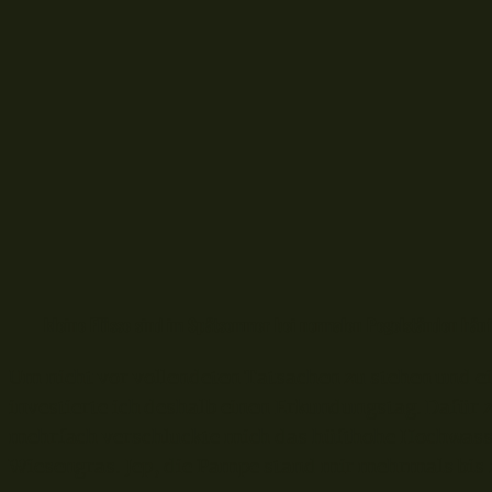
kleine Flüsse sind im Spätsommer bei normalen Pegelständen häuf
Um nicht vor vollendeten Tatsachen zu stehen und ei
investierte ich deshalb einen Erkundungstag. Dafür 
mehrfach verschluckte mich das hüfthohe Hochwasse
Wiesengras. Jep, die Pampe stand mir mehrmals b