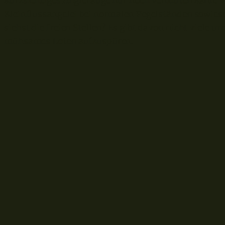
kurzsichtiges Anglerauge nur noch vermuten kann. 
Kleinflussangelei bei normalen Pegelständen sowieso
siehst die freien Stellen? Es gibt davon nicht viele 
mühsames Loten aufzuspüren.