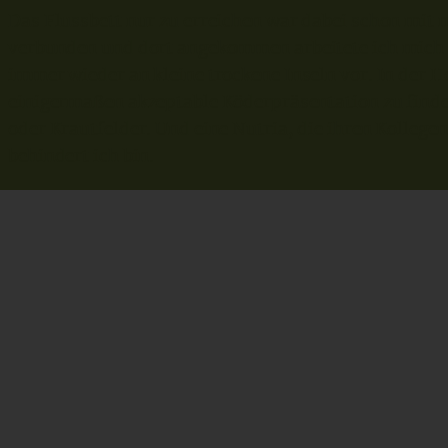
Das Flussbett nur zu erreichen war dabei schon mit
verbunden und dort angekommen arbeitete ich mich
immer wieder an kleine trockene Inseln vor. In der 
einigermaßen akzeptable Köderpräsentation zu finden
oder Krautfelder. Und eine Nutria, die ihren Kollegen
behindert ich bin.