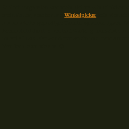
Schlecht organsiert war mein kleines Winkelpickerp
mein Futter, Kescher und
Winkelpicker
befanden sich
immer wieder gepredigte Handlungsschnelligkeit. Die
Feederstuhl durch einen Bait Waiter grundsätzlich m
unterlief. Das Ufer war durchweicht und mein Arsch 
Man lernt eben nie aus. 😀