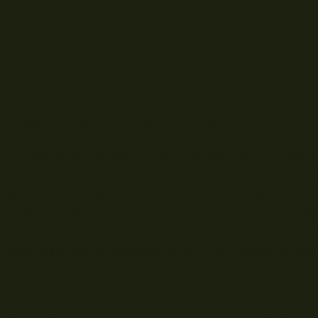
Leichtes Gepäck am kleinen Fluss
Am nächsten Tag galt es, die Erkenntnisse in Ergebn
mir eine Wanderausrüstung mit so wenig wie mögli
auf einen Strongman Contest bei all der Ungewissheit
schnell zusammengewurschtelt hatte, bestand ledigl
Rucksacksystem, in dessen Hauptfach ich die Köder
einen Bait Waiter transportiere. In den Nebenfächern
alles was ich halt so brauchte, Schrotbleie, Hakenlö
und so fort.