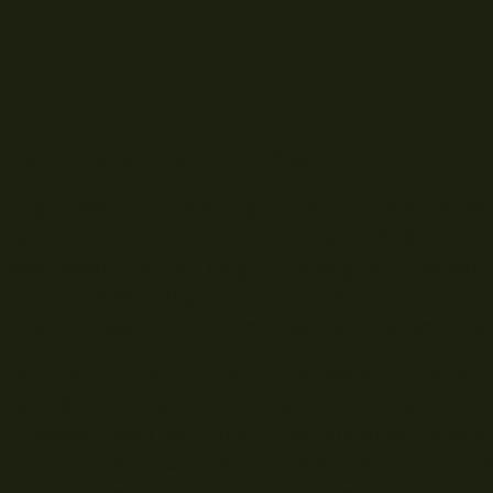
Nasse Füße auf gefluteter Wiese
Es gibt zwei Sorten von Anglern. Jene, die vom Park
laufen wollen und solche, welche tausende Meter für 
Manchmal entstehen längere Fußwege auch notgedrun
einer Hochwasserlage an meinem kleinen Fluss erleb
finden, musste ich zuerst einmal Pioniersarbeit lei
Denn: Mein Flüsschen ist bei Hochwasser ein ziemlic
nach Streckenabschnitt bereits mit Heldentaten verb
Elbwasser mehr oder minder über die Wiesen schiebt
nicht mehr sichtbaren Kraut und Seerosenfelder im K