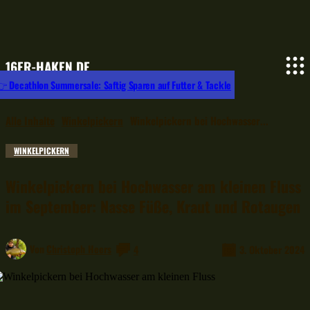
16ER-HAKEN.DE
 Decathlon Summersale: Saftig Sparen auf Futter & Tackle
Alle Inhalte
Winkelpickern
Winkelpickern bei Hochwasser...
WINKELPICKERN
Winkelpickern bei Hochwasser am kleinen Fluss
im September: Nasse Füße, Kraut und Rotaugen
Von
Christoph Heers
4
3. Oktober 2024