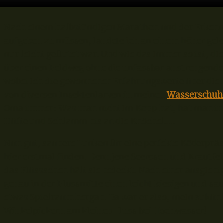
Nach einem halbstündigen Marathon und der Erkenntn
aufgeben zu müssen, landete ich an einem höher gel
nur leicht geflutet war. Und wie das immer so ist, d
über einen Feldweg ohne die unfassbar anstrengend
wobei ich die gewonnenen Erfahrungswerte über die 
von diversen Insektenlarven in meinen
Wasserschuh
Oma immer: Was man nicht im Kopp hat, hat man in 
Hüfte und Schlamm bis an die Knöchel…..
Nun gut, saubere Lunken für eine perfekte Köderpräs
hier erstmal finden. Denn jene Seerosen und Krautfe
das Flüssschen hält sie bedeckt. Nach einer ausgiebi
genau in der Flussmitte einen leicht kiesigen und s
etwas Spielraum hergab. Da war er also, mein zukünf
Winkelpickern am kleinen Fluss bei Hochwasser!