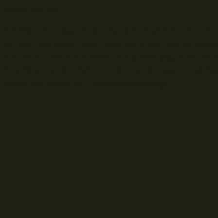
meine Gründe!
Schritt 1:
Schnapp dir den Karabinerwirbel und ziehe 
Wirbel trägt später den Futterkorb oder das Grundble
ausfallen! Das Schnurende nun großzügig, etwa 50cm
Aus diesen beiden Schnurenden binden wir im nächste
ersten Seitenarm der Seitenarmmontage.