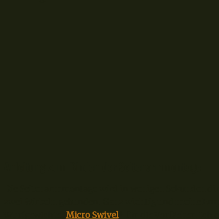
Anleitung zum Binden der Seitenarmmontage
Die Seitenarmmontage wird in wenigen Sekunden dir
zwei Wirbeln gebunden. Ganz wichtig und meine Em
Wurfgewichte,
Micro Swivel
* für die Vorfächer. Ich 