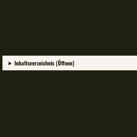
Die Seitenarmmontage besitzt im Gegensatz zu allen
Vorteil, einen Selbsthakeffekt beim Angeln auszuspie
Situationen, etwa beim Feedern auf Rotaugen oder Fu
Seitenarmmontage gebunden wird, erfährst du wie i
der Anleitung!
Inhaltsverzeichnis [Öffnen]