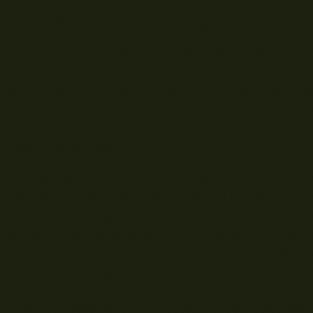
Steife Schnur beugt Verwicklungen beim Feedern
Die Seitenarmmontage, ganz gleich ob nun durchlauf
ich immer direkt aus der Hauptschnur. Spitze deine 
nur so entsteht der kleine, aber äußerst wichtige Ab
dir einfach einen Brückenbogen vor, dann hast du ei
Dieser Abstand wird aber immer durch drei Faktore
Haken und Wirbel!
Eine weiche Schnur hat diesen Gegenspielern natürli
Abstand fällt deshalb zu klein aus und schon treffen
zum Date. Unnötig schwere Haken und Wirbel verstä
Verwicklungen sind dann oft die Konsequenz. Eine s
0.22mm im Durchmesser, ist darum auch dein bester
Seitenarmmontage! Die Geschichte mit dem Micro Wirbe
Anwendungsgebiete vom feststehenden Seitenar