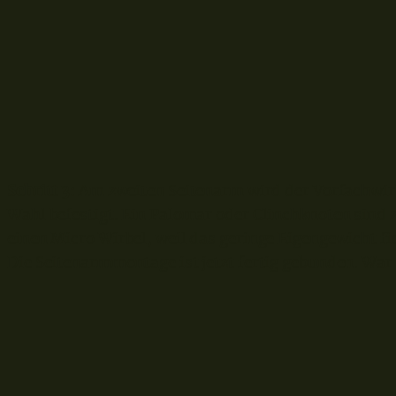
Schritt 3:
Am zweiten Seitenarm wird der Vorfachwirb
Wahl befestigt. Ein Palomar oder Clinchknoten sind 
einen Micro Wirbel, weil das geringe Eigengewicht fi
Die Seitenarmmontage ist jetzt fertig gebunden. War