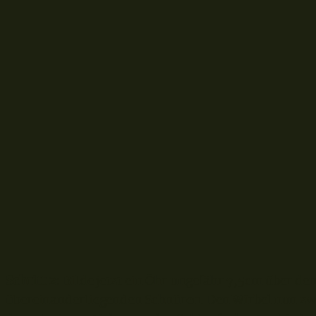
Schritt 2:
Bilde jetzt ein Öhr ungefähr 7,5cm über de
übereinanderliegenden Schnüren. Den Wirbel nun zw