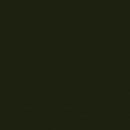
Gegenkontrolle:
Der erste Seitenarm sollte nun 7,5c
diesem Wirbel wird der Futterkorb oder das Grundbl
ausgetauscht und wirklich witzig, die Seitenarmmont
Kriegsentscheidend –
das lose Schnurstück über de
die dreifache Länge
vom ersten Seitenarm besitzen.
fertig gebunden ist, muss der Vorfachwirbel stets u
drohen Verwicklungen im Wurf!