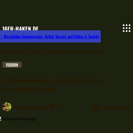
16ER-HAKEN.DE
 Decathlon Summersale: Saftig Sparen auf Futter & Tackle
Alle Inhalte
Feedern
Seitenarmmontage zum Feedern...
FEEDERN
Seitenarmmontage zum Feedern oder
Grundangeln binden
Von
Christoph Heers
2
5. November 2020