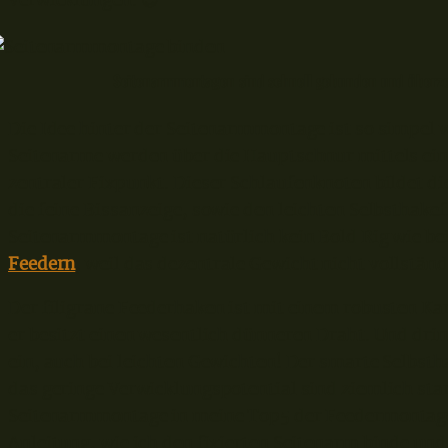
Verwicklungen. 😊
Seitenarmmontagen sind schnell gebunden und überzeu
Die Idee hinter der Seitenarmmontage ist so simpel w
Seitenarme werden über die Hauptschnur mittels eine
zentraler Fixpunkt. Dieser Schlaufenknoten bildet di
die feine Bissanzeige, sowie den leichten Selbsthakef
Seitenarmmontage ist natürlich kein Bold Rig wie b
Feedern
, weil das dezentrale Gewicht nicht vollstä
Der filigrane Feederhaken ist mit einem robusten Ka
er besitzt einen wesentlich dünneren Draht. Und dri
ein, auch bei leichten Gewichten! Der smarte Selbsth
das geringe Verwicklungspotential sind ziemlich st
Seitenarmmontage in meine Top5 der Feedermontagen.
Anleitung, wie ich den fixierten Seitenarm binde und