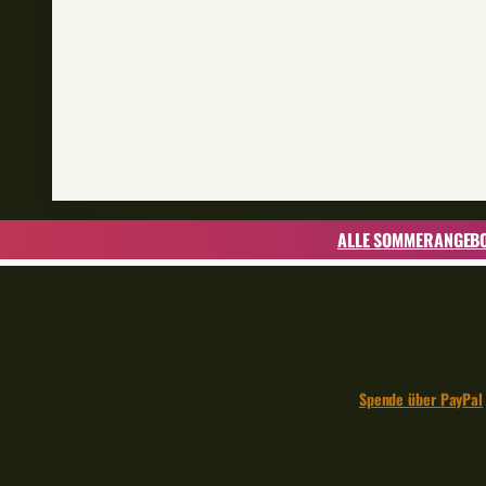
ALLE SOMMERANGEB
Bei einem Produktkauf unterstützt du deinen Lieblingsblogger, dir entstehen d
der ich meine Miete beza
Mit einer Spende kannst du meine Arbeit direkt würdigen. In einer Zeit von
denn je auf dich und deinen Suppo
Spende über PayPal
🎣🧡🐟
– Werbung –