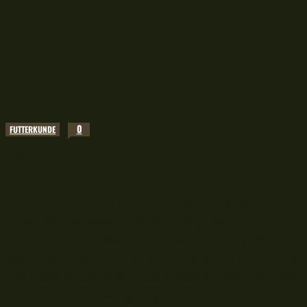
0
FUTTERKUNDE
Köderkunde: Hartmais am Haken oder Haar
anködern
Fermentierter oder gekochter Hartmais zählt zu
einem meiner liebsten Köder. Fängt Karpfen,
Graser, Schleie, Döbel, Aland oder Brasse, hält
ewig, kostet fast nichts, ist überraschend vielseitig
und dabei selektiv. Wie das Anködern von Hartmais
am Haken oder Haar gelingt...