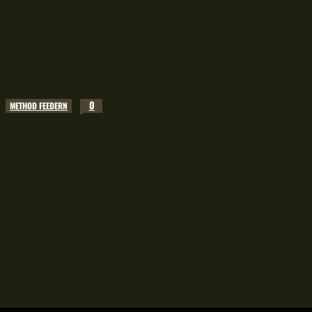
0
METHOD FEEDERN
Method Feeder Quick Tipp: Wafter für Bayonets
vorlochen
Bayonets und Wafter bilden beim Method Feedern
eine Einheit, diese härten mit der Zeit aber aus,
weshalb sich die Kombination beider manchmal
schwierig gestaltet. Durch ein Vorlochen mit der...