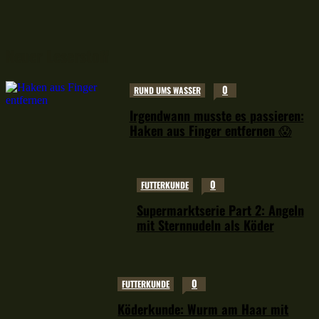
Neuer Leserstoff
0
RUND UMS WASSER
Irgendwann musste es passieren:
Haken aus Finger entfernen 😱
0
FUTTERKUNDE
Supermarktserie Part 2: Angeln
mit Sternnudeln als Köder
0
FUTTERKUNDE
Köderkunde: Wurm am Haar mit