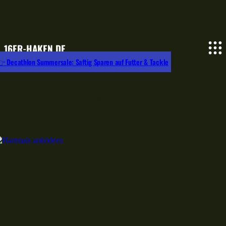
16ER-HAKEN.DE
 Decathlon Summersale: Saftig Sparen auf Futter & Tackle
Bayonet