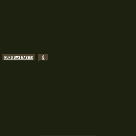
0
RUND UMS WASSER
MC Bob Nudd: Maggots in YA Catapult 🎙🔥💥
Den meisten Friedfisch und Matchanglern dürfte
Bob Nudd als DAS Gesicht von Browning Fishing
bekannt sein. Das der gute Mann auch abseits der
Sitzkiepe musikalisch tätig war und mit Maggots in
Ya Catapult einen Hit schmetterte, wissen nur die...