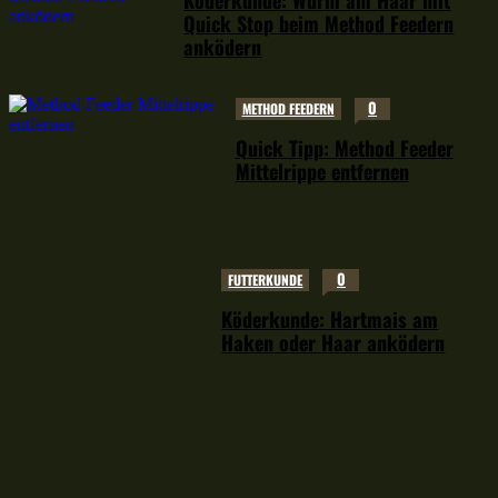
Köderkunde: Wurm am Haar mit
Quick Stop beim Method Feedern
anködern
0
METHOD FEEDERN
Quick Tipp: Method Feeder
Mittelrippe entfernen
0
FUTTERKUNDE
Köderkunde: Hartmais am
Haken oder Haar anködern