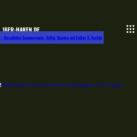
16ER-HAKEN.DE
 Decathlon Summersale: Saftig Sparen auf Futter & Tackle
England