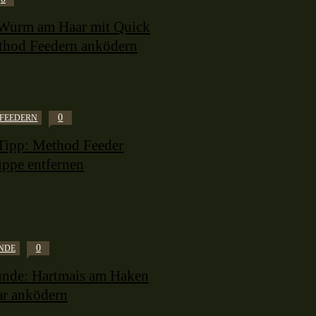
Wurm am Haar mit Quick
thod Feedern anködern
0
FEEDERN
Tipp: Method Feeder
ippe entfernen
0
NDE
nde: Hartmais am Haken
ar anködern