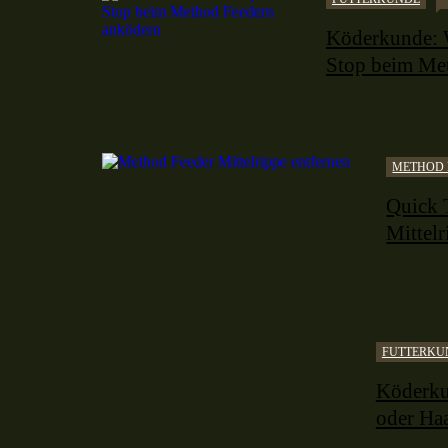
Köderkunde: 
Stop beim Me
METHOD 
Quick 
Mittelr
FUTTERKU
Köderku
oder Ha