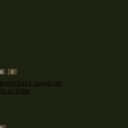
0
DE
tserie Part 2: Angeln mit
ln als Köder
0