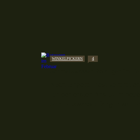
4
WINKELPICKERN
Schmelzwasser Rotaugen im Feb
Nach langem Frost kommt endl
für den ersten Ansitz im neu
Schmelzwasser fangen wollte. 