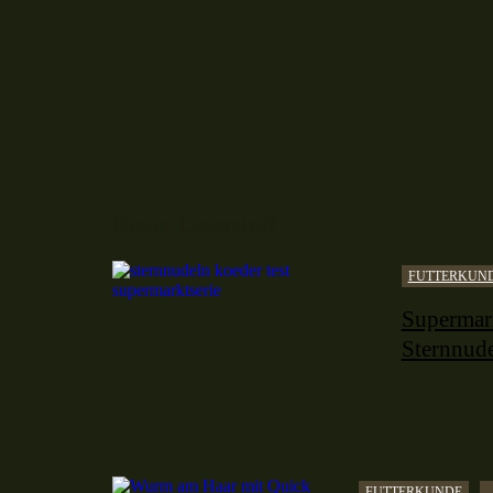
Neuer Leserstoff
FUTTERKUN
Supermark
Sternnude
FUTTERKUNDE