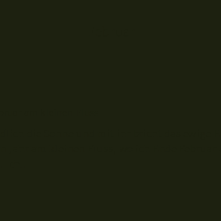
Februar
ruar am kleinen Fluss
ich die Sonne und mit ihr bricht das ewige E
en Jahr am kleinen Fluss, wo ich Ende Februar 
Ich...