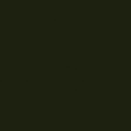
Kleiner See
 Angeln am kleinen See 🦝😎
eln auf so kurzer Entfernung noch nie begeg
s ein launisches Gähnen abgewinnen konnten. 
, ich relativ verdutzt, die...