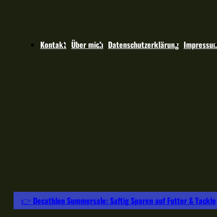
Kontakt
Über mich
Datenschutzerklärung
Impressu
👉 Decathlon Summersale: Saftig Sparen auf Futter & Tackle