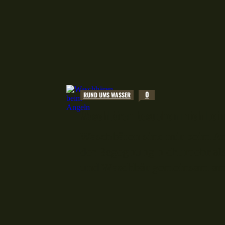
0
RUND UMS WASSER
Waschbären besuchen mich beim
Waschbären sind mir beim Ang
der Begegnung nicht mehr al
und Waschbär gemeinsam am See