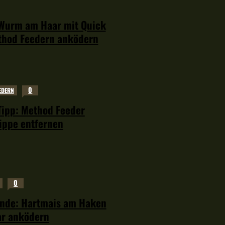
Wurm am Haar mit Quick
thod Feedern anködern
0
EDERN
Tipp: Method Feeder
rippe entfernen
0
nde: Hartmais am Haken
ar anködern