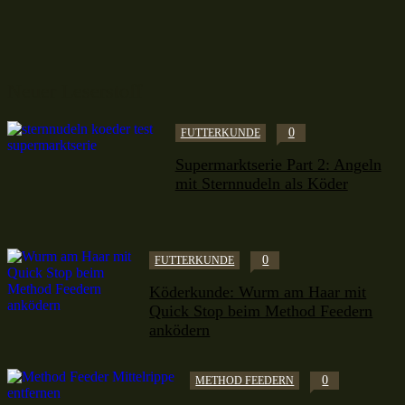
Neuer Leserstoff
0
FUTTERKUNDE
Supermarktserie Part 2: Angeln
mit Sternnudeln als Köder
0
FUTTERKUNDE
Köderkunde: Wurm am Haar mit
Quick Stop beim Method Feedern
anködern
0
METHOD FEEDERN