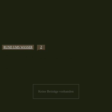
2
RUND UMS WASSER
Wie gesund ist Lachs? Nachgehakt!
Hallo
Keine Beiträge vorhanden