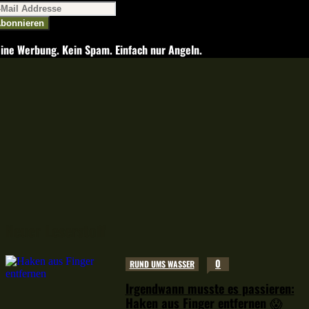
bonnieren
ine Werbung. Kein Spam. Einfach nur Angeln.
Neuer Leserstoff
0
RUND UMS WASSER
Irgendwann musste es passieren:
Haken aus Finger entfernen 😱