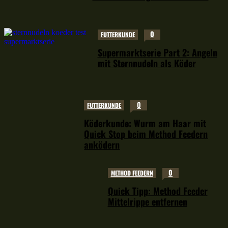
0
FUTTERKUNDE
Supermarktserie Part 2: Angeln
mit Sternnudeln als Köder
0
FUTTERKUNDE
Köderkunde: Wurm am Haar mit
Quick Stop beim Method Feedern
anködern
0
METHOD FEEDERN
Quick Tipp: Method Feeder
Mittelrippe entfernen