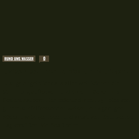
0
RUND UMS WASSER
Lustige Angelbilder: 25 Fotos zum Kaputtlachen!
Lustige Angelbilder aus aller Welt können die
Stimmung auflockern und dir ein Lächeln ins
Gesicht zaubern . Ich möchte dir mit 25 Fotos von
gummistiefelfressenden Welsen, einzigartigen
Ködern, witzigen Ideen und kreativen Lösungen den
Tag versüßen. Viel Spaß beim...