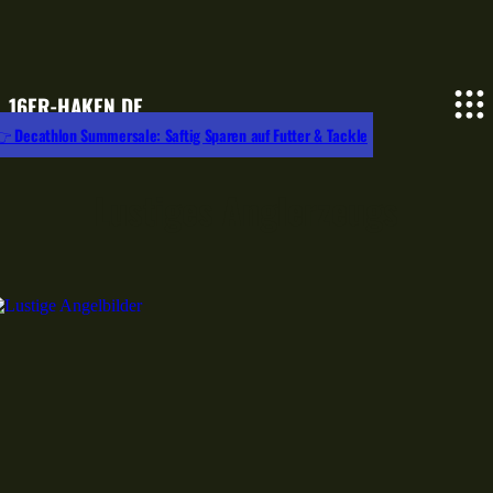
16ER-HAKEN.DE
 Decathlon Summersale: Saftig Sparen auf Futter & Tackle
Lustiges Anglerzeugs