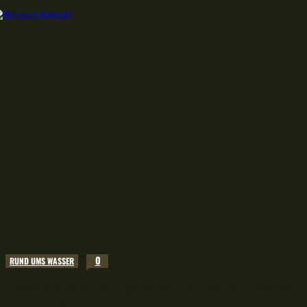
0
RUND UMS WASSER
Brassenrekord im Reaktorbecken in Tschernobyl
eingestellt