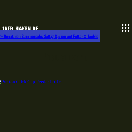
16ER-HAKEN.DE
 Decathlon Summersale: Saftig Sparen auf Futter & Tackle
Madenkorb