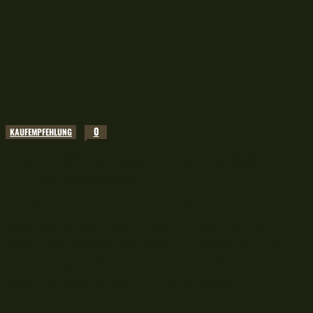
0
KAUFEMPFEHLUNG
Preston Clik Cap Feeder im Test: Partikelbomber
für Flussfeederangler!
Auf der Suche nach einem Partikelfutterkorb für
Rotaugen an der Elbe bin ich auf den Clik Cap
Feeder von Preston gestoßen. Ein Madenkorb, der
sich mit Hanf, Weizen, Pellets oder Maden befüllen
lässt und diese durch die Strömung am...