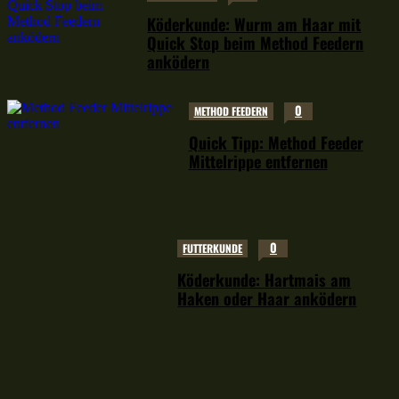
Köderkunde: Wurm am Haar mit
Quick Stop beim Method Feedern
anködern
0
METHOD FEEDERN
Quick Tipp: Method Feeder
Mittelrippe entfernen
0
FUTTERKUNDE
Köderkunde: Hartmais am
Haken oder Haar anködern