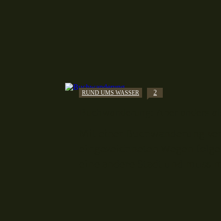
2
RUND UMS WASSER
Buchwanderung: Aber anders al
Mit einer Buchwanderung ver
eingezeichneten Wegen folge
eine andere Stadt und muss 