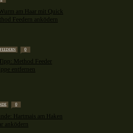
Wurm am Haar mit Quick
thod Feedern anködern
0
FEEDERN
Tipp: Method Feeder
ippe entfernen
0
NDE
nde: Hartmais am Haken
ar anködern