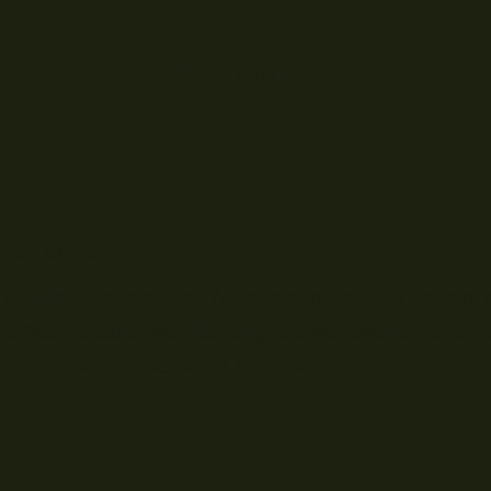
Mahnmal
s du denkst!
binden die meisten Menschen wohl Wanderung
n. Meine Buchwanderung ist wortwörtlich eine
mir meine Bücher vom Paketshop...