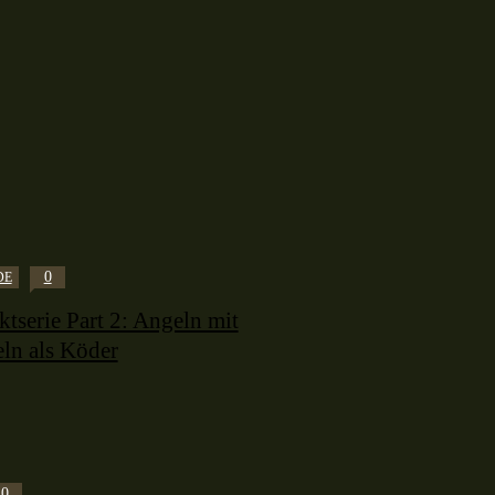
0
DE
tserie Part 2: Angeln mit
ln als Köder
0