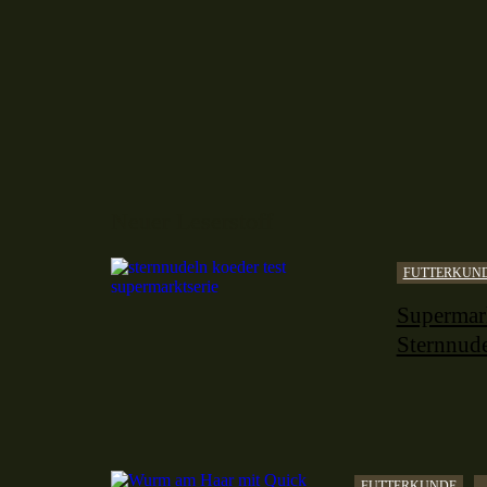
Neuer Leserstoff
FUTTERKUN
Supermark
Sternnude
FUTTERKUNDE