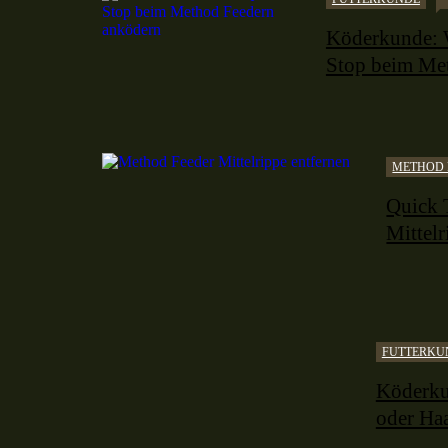
Köderkunde: 
Stop beim Me
METHOD 
Quick 
Mittelr
FUTTERKU
Köderku
oder Ha