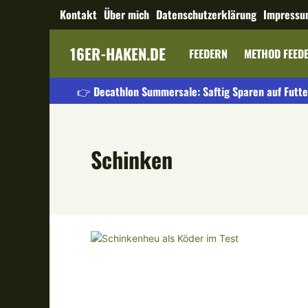
Kontakt
Über mich
Datenschutzerklärung
Impressu
16ER-HAKEN.DE
FEEDERN
METHOD FEED
👉 Decathlon Summersale: Saftig Sparen auf Futte
Schinken