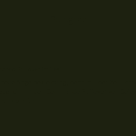
Solognac
ando Pullover im Test
 neue Angelbekleidung, denn mit der Zeit forde
abe ich mir den Commando Pullover von Solog
ullover für...