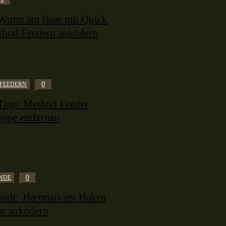
Wurm am Haar mit Quick
thod Feedern anködern
0
FEEDERN
Tipp: Method Feeder
ippe entfernen
0
NDE
nde: Hartmais am Haken
ar anködern