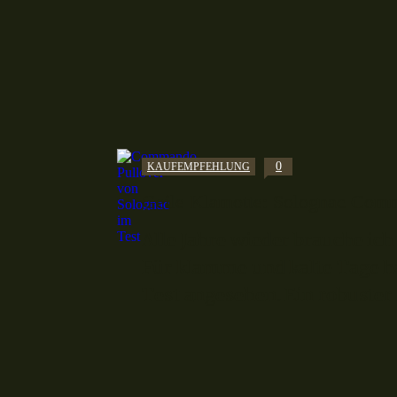
0
KAUFEMPFEHLUNG
Geile Klamotte: Solognac Comm
Alle Jahre wieder brauche ich
Für klamme und kalte Tage h
Test angesehen. Ein robuster P