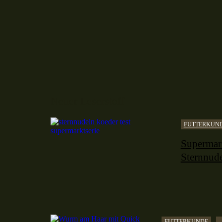
Neuer Leserstoff
FUTTERKUN
Supermark
Sternnude
FUTTERKUNDE