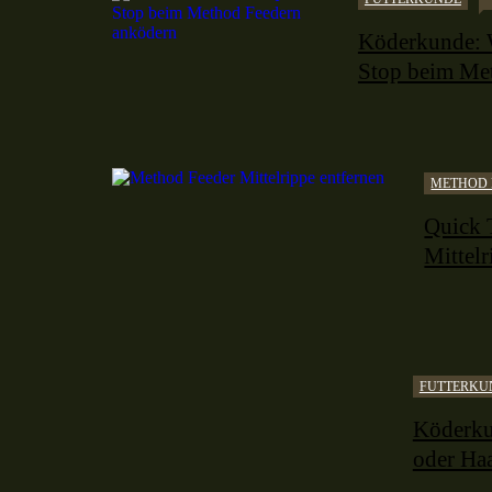
Köderkunde: 
Stop beim Me
METHOD 
Quick 
Mittelr
FUTTERKU
Köderku
oder Ha