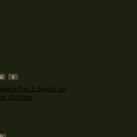
0
DE
tserie Part 2: Angeln mit
ln als Köder
0