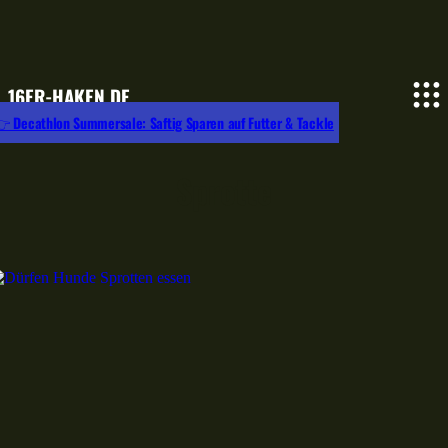
16ER-HAKEN.DE
 Decathlon Summersale: Saftig Sparen auf Futter & Tackle
Sprotte