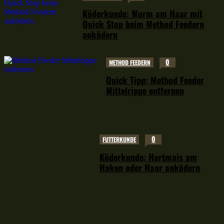
Köderkunde: Wurm am Haar mit
Quick Stop beim Method Feedern
anködern
0
METHOD FEEDERN
Quick Tipp: Method Feeder
Mittelrippe entfernen
0
FUTTERKUNDE
Köderkunde: Hartmais am
Haken oder Haar anködern