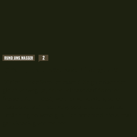
2
RUND UMS WASSER
Dürfen Hunde Sprotten essen? Nachgehakt!
Dürfen Hunde Sprotten essen? Die gute Nachricht
gleich vorweg: Ja, deine Fellnase darf Sprotten
fressen! Zumindest, wenn er keine allergischen
Reaktionen auf Fisch zeigt oder eine purinarme
Ernährung notwendig ist. Ich berichte dir jetzt mal
ganz knackig von meinen...