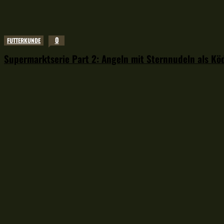
0
FUTTERKUNDE
Supermarktserie Part 2: Angeln mit Sternnudeln als Kö