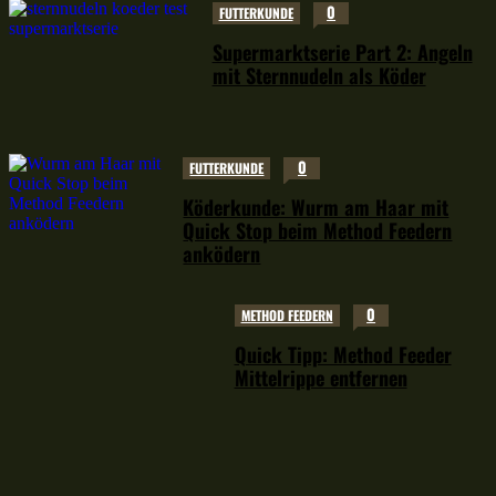
0
FUTTERKUNDE
Supermarktserie Part 2: Angeln
mit Sternnudeln als Köder
0
FUTTERKUNDE
Köderkunde: Wurm am Haar mit
Quick Stop beim Method Feedern
anködern
0
METHOD FEEDERN
Quick Tipp: Method Feeder
Mittelrippe entfernen