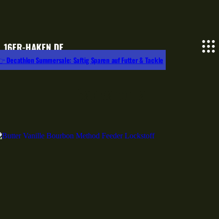
16ER-HAKEN.DE
 Decathlon Summersale: Saftig Sparen auf Futter & Tackle
Backaroma