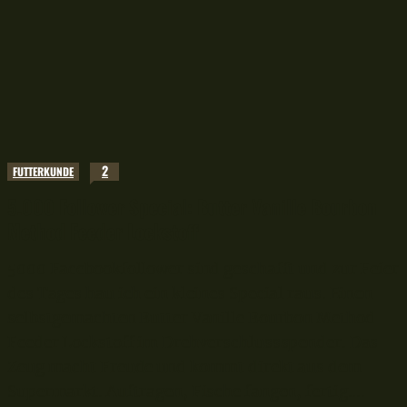
2
FUTTERKUNDE
5.000 Follower Special: Butter Vanille Bourbon
Method Feeder Lockstoff
5000 Facebookfollower sind geschafft und zur Feier
des Tages hau ich ein kleines Special raus. Einen
selbstgemachten Butter Vanille Bourbon Method
Feeder Lockstoff im Drehverschlussspender. Das
Zeug macht Freude und kommt direkt aus dem
Supermarkt. Auftragen, Fische fangen, fertig....