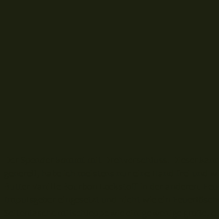
Der Spender kommt mit Drehverschluss. Dieser kann 
generell, habe ich meistens nur eine Hand frei und w
Butter Vanille Bourbon Lockstoff in der anderen. Fe
Impulsgeber eingesetzt und nicht wie ein Feuerlöscher
Seitentasche mitschleppe wie einige wenige große, d