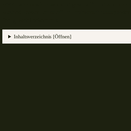
5000 Facebookfollower sind geschafft und zur Feier 
Method Feeder Lockstoff
im
Drehverschlussspender
fertig. Wohl bekommts!
Inhaltsverzeichnis [Öffnen]