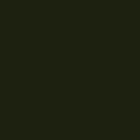
Butter Vanille potenziert das Aroma vielfach. Davo
erzeugt zusätzlich eine vertikale Lockwirkung, weil e
alle Fischarten überall von Karpfen, Döbel, Aland, Ro
Classic Lockstoff und einer der besten Allrounder.