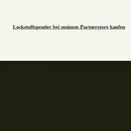
Lockstoffspender bei meinem Partnerstore kaufen
Bei einem Produktkauf unterstützt du deinen Liebl
Mit einer Spende kannst du meine Arbeit direkt würdigen. 
Anleitung: Butter Vanille Bourbon Method Feede
Zuerst muss die Kappe vom Spender runter. Ich setze
und verlustfrei umfüllen kann. Mir ist durchaus bewu