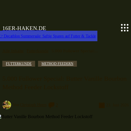
16ER-HAKEN.DE
 Decathlon Summersale: Saftig Sparen auf Futter & Tackle
Alle Inhalte
Futterkunde
5.000 Follower Special:...
FUTTERKUNDE
METHOD FEEDERN
5.000 Follower Special: Butter Vanille Bourbon
Method Feeder Lockstoff
Von
Christoph Heers
2
23. Juni 2026