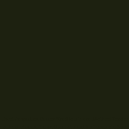
Zwei Ampullen Butter Vanille für den Method Feeder 
auf den Boden. Du wolltest einmal im Leben ein Spec