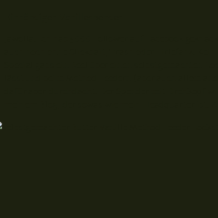
Einhändiger Vanillespender
Jawolla. Ich hab 5000 Follower auf Facebook geknack
auch noch ohne Clickbait, Trash oder Firlefanz. Kein
Special gabs ein Reel über einen selbstgemachten Lo
lässt und beim Method Feedern (aber auch allem and
dafür aber durchdacht. Der Spender mit Drehkopf wird
meinem Blog, der sowas wie mein Headquarter ist. Z