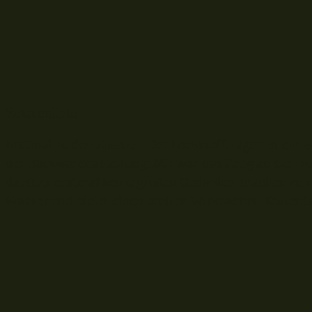
Zutatenliste
Erstmal zu den Zutaten. Der Lockstoffträger ist ein
der Backwarenabteilung. Mir war das Zeug an sich zu 
darüber erstmal keine großen Gedanken machen zu mü
Wasser und bietet einen breiten Wirkradius. Kostenfak