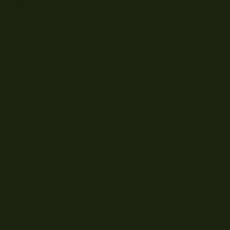
Bei 36 Grad habe ich mit dem Butter Vanille Bourbon
Besser geht nicht, also der Ansitz, nicht die Aromen,
Rundumlösungen gibt. Die Butter Vanille Bourbon Bomb
viel wert. Nächster Special dann bei 10.000 Facebook 
später auch.
Herzlichst, dein 16er-Haken 🎣 🐟 ❤️