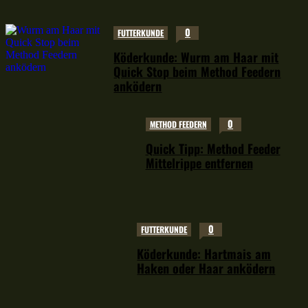
0
FUTTERKUNDE
Köderkunde: Wurm am Haar mit
Quick Stop beim Method Feedern
anködern
0
METHOD FEEDERN
Quick Tipp: Method Feeder
Mittelrippe entfernen
0
FUTTERKUNDE
Köderkunde: Hartmais am
Haken oder Haar anködern