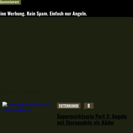
bonnieren
ine Werbung. Kein Spam. Einfach nur Angeln.
Neuer Leserstoff
0
FUTTERKUNDE
Supermarktserie Part 2: Angeln
mit Sternnudeln als Köder