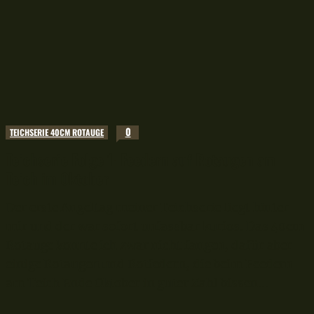
0
TEICHSERIE 40CM ROTAUGE
Teichserie Folge 1: Feedern auf Rotaugen am
Teich im Oktober
Der erste Angeltag meiner Teichserie liegt hinter
mir und der war sofort unfassbar kurios. Das 40cm
Rotauge konnte ich zwar nicht fangen, dafür aber
einige Rotaugen und Rotfedern, die beim Feedern
am Teich Ende Oktober in guter Zahl bissen...