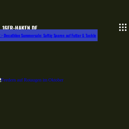
16ER-HAKEN.DE
 Decathlon Summersale: Saftig Sparen auf Futter & Tackle
Bulgur