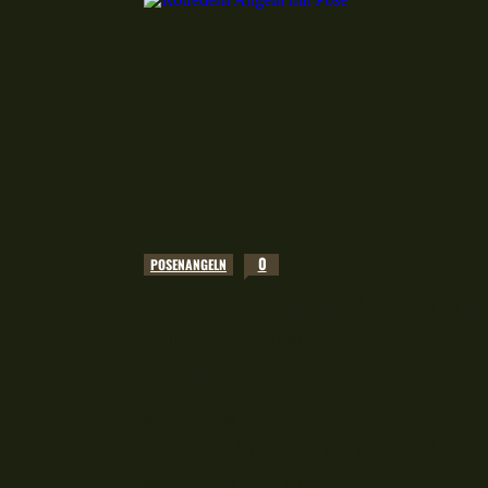
0
POSENANGELN
Rotfedern Angeln mit der Pose – On 
Drop zum Zielfisch...
Wer die Rotfedern mit der Pose
angeln will fischt "On the Drop"
gezielte Anbieten eines Köders
während der Absinkphase ist nä