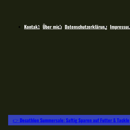
Kontakt
Über mich
Datenschutzerklärung
Impressu
👉 Decathlon Summersale: Saftig Sparen auf Futter & Tackle