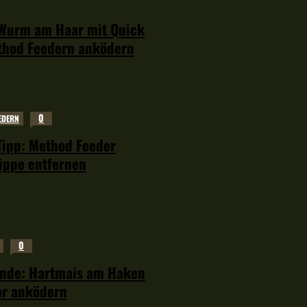
Wurm am Haar mit Quick
thod Feedern anködern
0
EDERN
Tipp: Method Feeder
rippe entfernen
0
nde: Hartmais am Haken
ar anködern