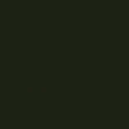
ter vorbereiten und nur einige
bin ich dennoch, weil nicht die