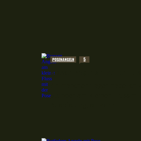
5
POSENANGELN
Brassen Angeln am kleinen Fluss 
An manchen Tagen habe ich ka
Stunden am kleinen Fluss mit 
Ausrüstung, sondern...