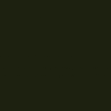
Matchrute
mit der Pose: Stressfrei nur mit...
um Zeit und bin so gestresst, das ich kein Fut
der Pose auf Brassen angeln will. Erfolgreich 