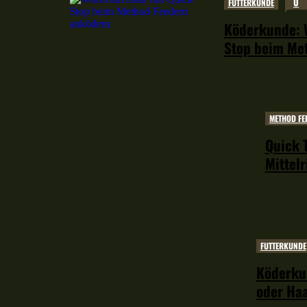
0
FUTTERKUNDE
Köderkunde: 
Stop beim Me
METHOD FE
Quick 
Mittel
FUTTERKUNDE
Köderku
oder Ha