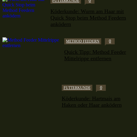
0
FUTTERKUNDE
Köderkunde: Wurm am Haar mit
Quick Stop beim Method Feedern
anködern
0
METHOD FEEDERN
Quick Tipp: Method Feeder
Mittelrippe entfernen
0
FUTTERKUNDE
Köderkunde: Hartmais am
Haken oder Haar anködern