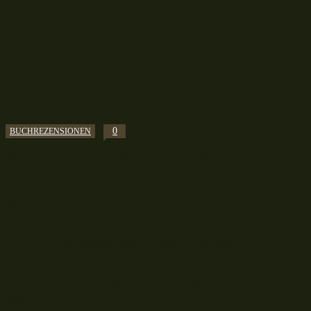
0
BUCHREZENSIONEN
Neue Angelbücher Part 1: Matze Koch, Auwa
Thiemann und mehr!
Neue Angelbücher für meine Angelbuchsammlung
sind eingetroffen, in Part 1 stelle ich dir im Round
Up kurz und knapp vor: Angeln von Matze Koch,
Das Evangelium der Aale von Patrik Svensson,
Fischkunde für Angler von Wolfgang Zeiske, Fisch
Kaputt...