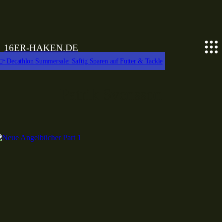
16ER-HAKEN.DE
 Decathlon Summersale: Saftig Sparen auf Futter & Tackle
Patrik Svensson