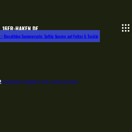
16ER-HAKEN.DE
 Decathlon Summersale: Saftig Sparen auf Futter & Tackle
Posenangeln