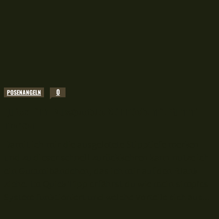
0
POSENANGELN
Quick Tipp: Ausgelotete Stipptiefe mit Gummi
merken
Damit ich mir die ausgelotete Stipptiefe merken
und zu dieser schnell zurückkehren kann nutze ich
ein Gummibändchen, das ich mir auf den Blank
ziehe. Im Quick Tipp erfährst du wie mein simples
System funktioniert und welche Vorteile sich aus...