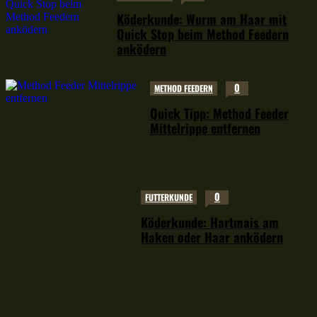
Köderkunde: Wurm am Haar mit
Quick Stop beim Method Feedern
anködern
0
METHOD FEEDERN
Quick Tipp: Method Feeder
Mittelrippe entfernen
0
FUTTERKUNDE
Köderkunde: Hartmais am
Haken oder Haar anködern