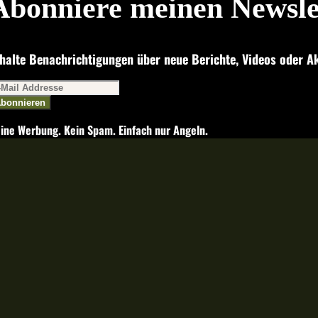
Abonniere meinen Newsle
halte Benachrichtigungen über neue Berichte, Videos oder Ak
bonnieren
ine Werbung. Kein Spam. Einfach nur Angeln.