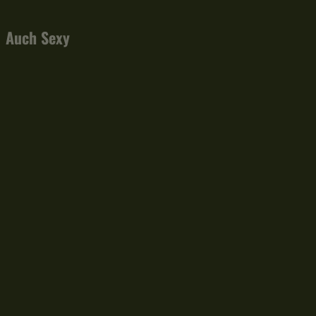
Auch Sexy