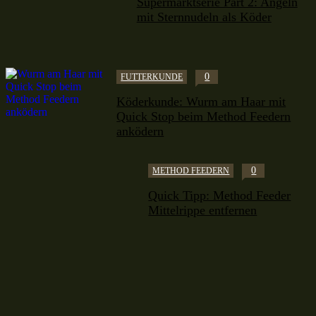
Supermarktserie Part 2: Angeln
mit Sternnudeln als Köder
0
FUTTERKUNDE
Köderkunde: Wurm am Haar mit
Quick Stop beim Method Feedern
anködern
0
METHOD FEEDERN
Quick Tipp: Method Feeder
Mittelrippe entfernen