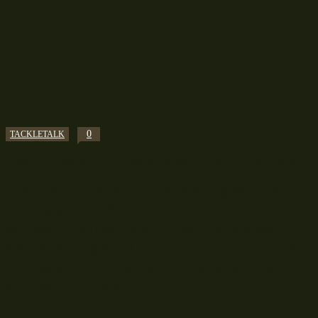
0
TACKLETALK
Das Tellerblei – Ein Wurfgewicht der Superlative
Das Tellerblei ist mein liebstes Wurfgewicht zum
Grundangeln bei den vielen verschiedenen
Methoden. Es fliegt nicht nur weit, es hält auch
jeder Strömung stand. Darüberhinaus versinkt es
nicht so schnell im Schlamm. Es gibt aber noch
viele weitere Gründe,...