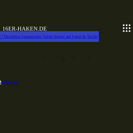
16ER-HAKEN.DE
 Decathlon Summersale: Saftig Sparen auf Futter & Tackle
Wurfgewicht