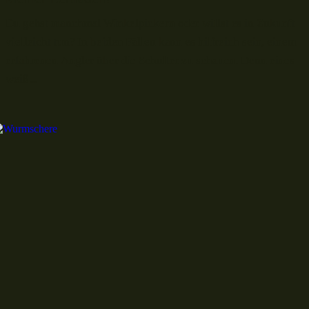
Du gehst manchmal Winkelpickern oder willst es in Zukunft
vielleicht tun? In beiden Fällen kann es hilfreich sein, einem
erfahrenen Angler über die Schulter zu schauen. Denn eines
weiß...