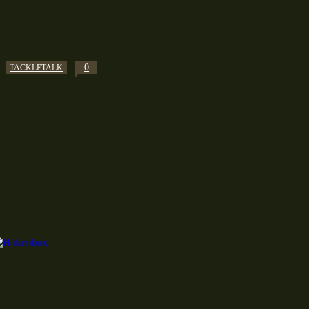
0
TACKLETALK
Takletalk: Wurmschere – Würmer mundgerecht
schneiden!
Mit der Wurmschere schneide ich mir Würmer, aber auch
Mais, Nudeln oder anderes für meine Friedfischangelei
zurecht. Vom groben Schnittwurm bis zum Wurmmus, wie es
die Situation eben verlangt,...