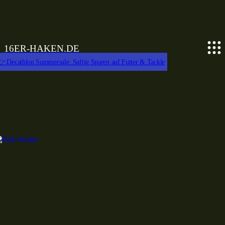
16ER-HAKEN.DE
 Decathlon Summersale: Saftig Sparen auf Futter & Tackle
Angelzubehör