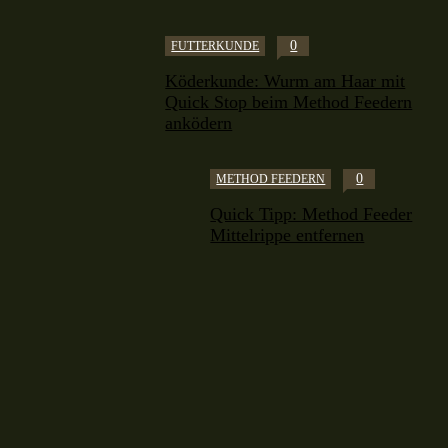
0
FUTTERKUNDE
Köderkunde: Wurm am Haar mit
Quick Stop beim Method Feedern
anködern
0
METHOD FEEDERN
Quick Tipp: Method Feeder
Mittelrippe entfernen