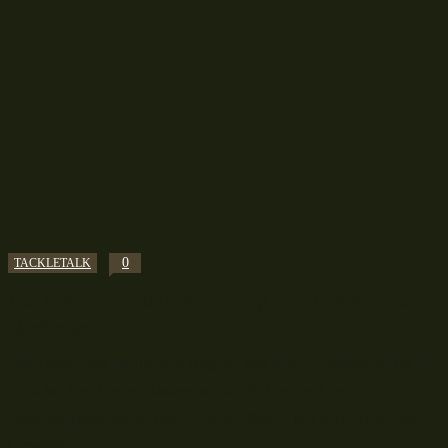
0
TACKLETALK
Die Hakenbox für klevere Angler – Liebe deine
Vorfächer
Die Hakenbox ist für den Angler, was eine Handtasche für die
Frau ist. Der kleine Kasten ist nämlich ein echtes
Organisationstalent, wenn die Vorfächer gut sortiert an das
Gewässer...