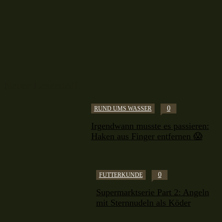
Neuer Leserstoff
0
RUND UMS WASSER
Irgendwann musste es passieren:
Haken aus Finger entfernen 😱
0
FUTTERKUNDE
Supermarktserie Part 2: Angeln
mit Sternnudeln als Köder