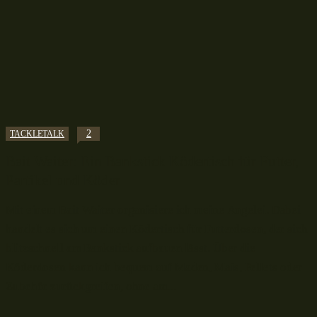
2
TACKLETALK
Bait Waiter: Ein Bankstick Ködertisch für Futter,
Partikel und Köder
Mit einem Bait Waiter organisiere ich meine Angelei. Dabei
handelt es sich um einen Ködertisch für Futterdosen, der sich
blitzschnell am Bankstick aufbauen lässt. Über die
Köderdosen kann ich bequem auf Maden, Mais, Pellets oder
Zubehör zurückgreifen, ohne am...