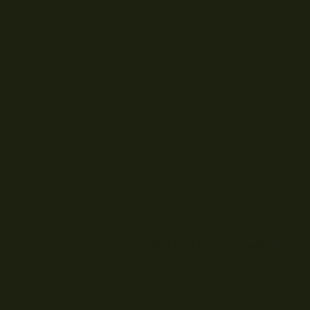
das Maß einer Hakenbox bestimmt die Lä
Beim Winkelpickern wiederum bin ich stets darin b
auf dem Futterplatz zu halten. Eine solche Präsentat