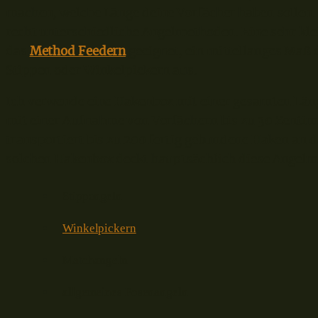
machen, welche Länge deine Vorfächer haben sollen. 
recht unterschiedliche Angelmethoden. Eine sehr kle
das
Method Feedern
geeignet, ein mittellanges Maß 
Stippen oder Winkelpickern aus.
Ich verwende eine Hakenbox mit einer gesamten Läng
mit einer Aufnahme von Vorfächern bis zu 30 Zentime
transportiert bis zu 200 fertig gebundene Haken an 
solchen Hakenbox deckt hauptsächlich diese Angelm
Stippangeln
Winkelpickern
Matchangeln
allgemeines Posenangeln