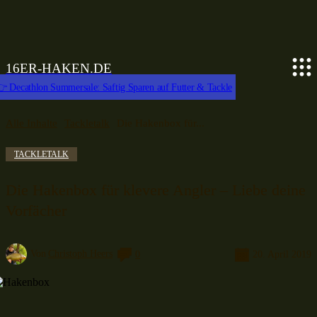
16ER-HAKEN.DE
 Decathlon Summersale: Saftig Sparen auf Futter & Tackle
Alle Inhalte
Tackletalk
Die Hakenbox für...
TACKLETALK
Die Hakenbox für klevere Angler – Liebe deine
Vorfächer
Von
Christoph Heers
0
20. April 2019