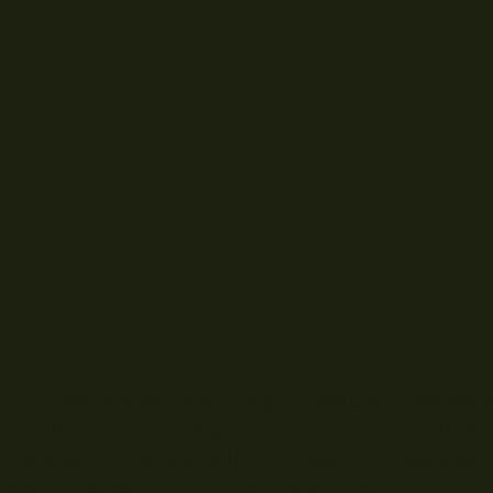
D
ie
Hakenbox
ist für den Angler, was eine Handtasche 
nämlich ein echtes Organisationstalent, wenn die Vo
transportiert werden sollen. Ein weiterer Pluspunk
vor Feuchtigkeit und Schmutz geschützt.