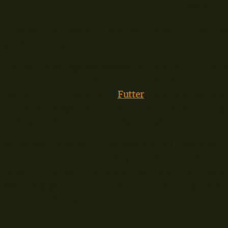
– Werbung –
Kleines Rig Case zum Method Feedern – Bait Ba
griffbereit Lagern
„
In der Kürze liegt die Würze
“ ist nicht nur ein toll
Zahnarztbesuch, sondern auch für ein Vorfach beim 
nämlich immer bündig im
Futter
liegen und somit di
Vielfalt an Möglichkeiten hat es aber in sich, ein An
Boilies, Wafter, Dumbells, Mais, Maden, Würmer ode
Wo ist das Problem? Die Konsistenz und Eigenschafte
beispielsweise über einen Bayonet (Spieß) anbieten, 
rutschen. Ein Wurm wiederum kann super am Quick S
Made dagegen nicht. Die Lösung für Ordnung und vie
Feedern – die Hakenbox!