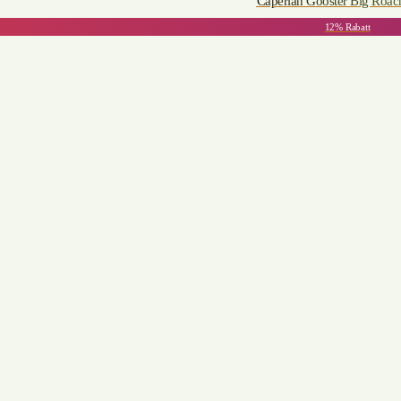
Caperlan Gooster Big Roac
12% Rabatt