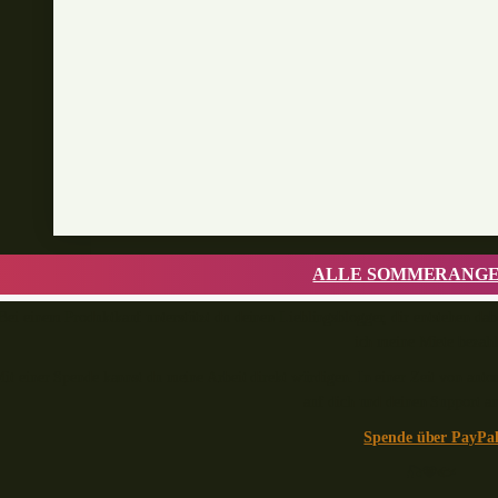
ALLE SOMMERANG
Bei einem Produktkauf unterstützt du deinen Lieblingsblogger, dir entstehen dabe
ich meine Miete bezahl
it einer Spende kannst du meine Arbeit direkt würdigen. In einer Zeit von aut
auf dich und deinen Support a
Spende über PayPa
🎣🧡🐟