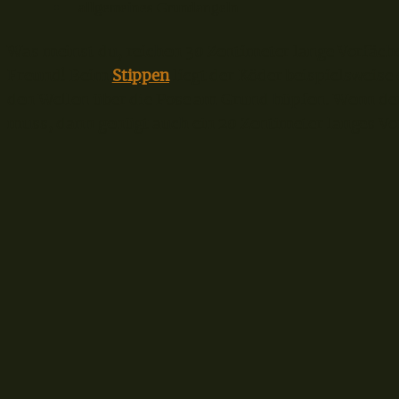
allgemeines Grundangeln
Was meinst du, reichen 30 Zentimeter lange Vorfäch
Freund! Beim
Stippen
liegt der Köder beispielsweise 
den Wellen über die Pose am Grund hüpfen. Wenn de
muss, dann genügt auch ein 20 Zentimeter langes Vo