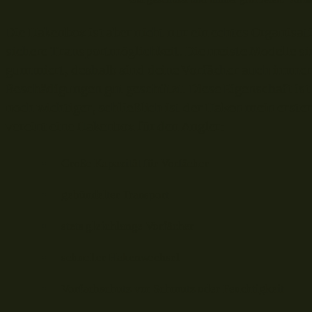
Die Hakenbox ist aber nicht nur ein echtes Organisat
sichere Transportmöglichkeit. Die meiste Modelle s
gummiert, deshalb sind deine Vorfächer auch immer
Beschädigungen gut geschützt. Diese Eigenschaft ist
noch wichtiger, schließlich ist der Haken mein erste
vereint eine Hakenbox für den Angler:
Große Kapazität für Vorfächer
gebündelter Transport
stets gleichlange Vorfächer
schneller Hakenwechsel
Vorfachschutz vor Schmutz oder Feuchtigkeit