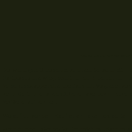
Pins halten die Schnur unte
Der wichtigste Unterschied zu einem Schachbrett – 
Hartplastik und wiegt somit nur ein Bruchteil im T
Verschlussklappen sind ebenfalls mit Magneten vers
verhindert. Eine handelsübliche Hakenbox im durchs
Vorfächer aufnehmen.
Worauf du vor dem Kauf einer Hakenbox achten 
Wenn du eine Hakenbox kaufen möchtest, dann musst