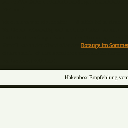
kurzen Vorfächern, deshalb benötige ich auch keine 
Methode!
Eine Ausnahme gibt es aber – nämlich beim klassisc
Vorfächer notwendig, weil sich der Haken sonst im 
Futterkorb verfangen kann. In der Strömung ist ein
Vorteil, wenn der Aland oder das
Rotauge im Somme
einsammelt. Ich transportiere meine 120 Zentimeter
Vorfachbox (Röllchen).
Hakenbox Empfehlung vom