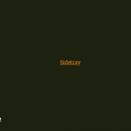
Hakenbox bringt Ordnung in den Alltag – System 
Es knistert nur einmal ganz kurz, dann raunt ein lei
Morgengrauen. Aus der Entfernung kann ich einen v
einer Blisterverpackung erkennen. Dann folgt ein lau
blöde Vorfach auch noch verwickelt
„. Ich blicke kur
den Backen auf meinen
Sidetray
.
Werter Herr Kollege, ich kenne eine Lösung für dein
Kasten ist nämlich ein idealer Helfer, wenn ein Vorfa
Noch viel besser – ich kann sofort auch auf eine rie
Die Vorfächer sind ebenfalls stets gleichlang in der
unschätzbarem Wert für die ausgelotete Posenmontag
Gut geschützt und immer griffbereit: Vorf