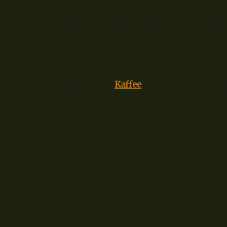
Deine Haken vor Feuchtigkeit zu schützen, sollte für
hast diese Erfahrung vielleicht auch schon gemacht 
Wetter fordert seinen Tribut, weil du klitschnass d
Sturm bei Platzregen, hilft dir auch kein Schirm ode
Zuhause angekommen werden die Klamotten dann get
und danach schmeckt der
Kaffee
gleich doppelt so gu
nassen Weste vergessen. Zack, ein fieser Rost benet
organisiert also nicht nur deinen Angeltag, sie schü