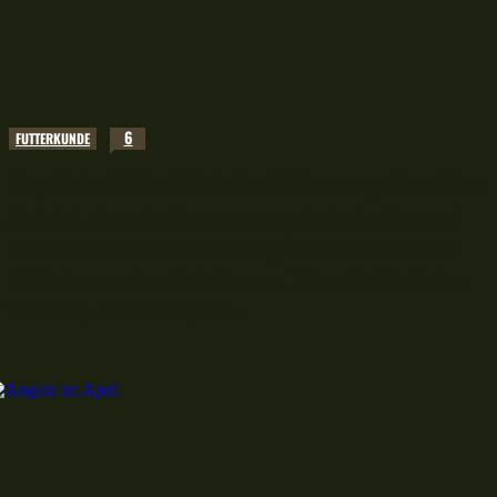
6
FUTTERKUNDE
Angeln im Mai mit Reis im Futter am großen Fluss
Aiaiaiai, da steht das erste Angeln im Mai an und
meine Köderdosen sind fast genauso leer wie die
Futtertonnen im Abstellraum. Keine Mehle, keine
Würmer, keine Party an...