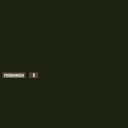
0
POSENANGELN
Angeln im April mit der Pose am kleinen Fluss
Wenn die Weiden im Frühjahr blühen, dann zieht es
mich zum Angeln im April an die kleinen Flüsse. Ich
folge den Fischen in der leichten Strömung mit der
Matchrute...