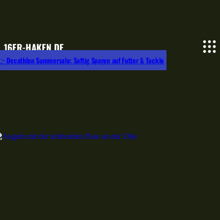
16ER-HAKEN.DE
 Decathlon Summersale: Saftig Sparen auf Futter & Tackle
Matchangeln