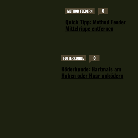
0
METHOD FEEDERN
Quick Tipp: Method Feeder
Mittelrippe entfernen
0
FUTTERKUNDE
Köderkunde: Hartmais am
Haken oder Haar anködern