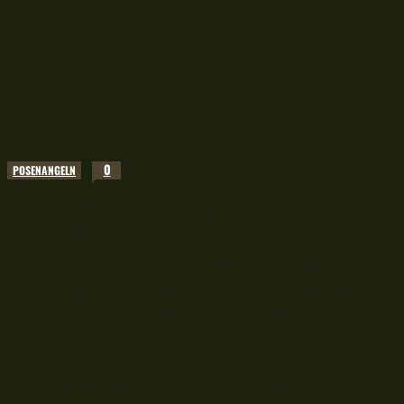
0
POSENANGELN
Videotagebuch 3: Angeln mit der treibenden Pose
an der Elbe
Wie im letzten Videotagebuch angesprochen
begleitest du mich nun an die Elbe, wo ich entgegen
aller Erwartungen nicht mit dem Futterkorb,
sondern mit der treibenden Pose entlang der
Strömungskante angeln werde. Unter Bedingungen,
die nicht schlechter sein könnten. Schwankender...