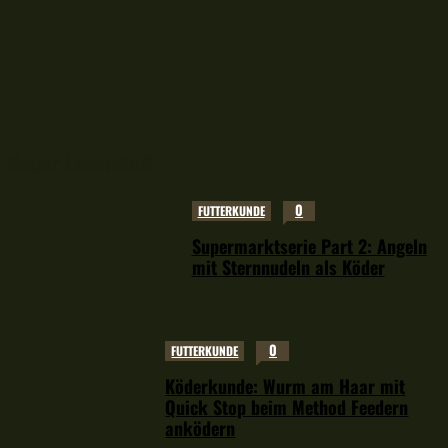
Neuer Leserstoff
0
FUTTERKUNDE
Supermarktserie Part 2: Angeln
mit Sternnudeln als Köder
0
FUTTERKUNDE
Köderkunde: Wurm am Haar mit
Quick Stop beim Method Feedern
anködern