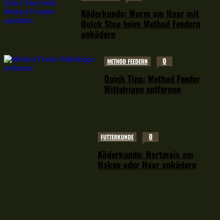
Köderkunde: Wurm am Haar mit
Quick Stop beim Method Feedern
anködern
0
METHOD FEEDERN
Quick Tipp: Method Feeder
Mittelrippe entfernen
0
FUTTERKUNDE
Köderkunde: Hartmais am
Haken oder Haar anködern