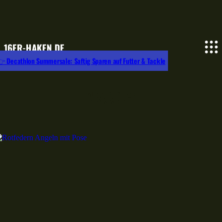
16ER-HAKEN.DE
 Decathlon Summersale: Saftig Sparen auf Futter & Tackle
Waggler