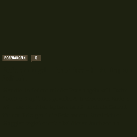
0
POSENANGELN
Rotfedern Angeln mit der Pose – On the Drop zum
Zielfisch...
Wer die Rotfedern mit der Pose angeln will fischt
"On the Drop". Das gezielte Anbieten eines Köders
während der Absinkphase ist nämlich ein Garant
für den Erfolg auf die Goldbarren. Eine leichter
Waggler begleitet mich bei diesen Ansitzen an...