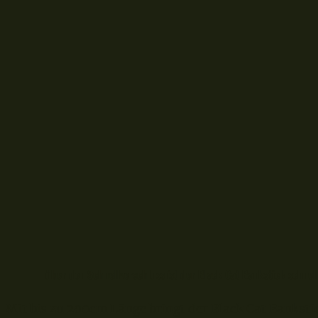
über den Schnellverschluss ist der Black Cat Bankstick schnell
Mit bis zu 200cm Länge bringt der Black Cat Bankstic