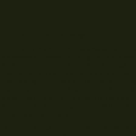
Rutenhalter für alle Lebenslagen
Für die allermeisten meiner Angelgewässer bin ich üb
herkömmlichen Banksticks recht gut zurecht gekomm
die Ruten knapp über der Wasseroberfläche abgeleg
Hauptschnur und Störfeldern wie wippenden Feeders
Posenmontagen zu entkommen. Dann wurde ich Blog
machen, worauf ich mein Smartphone für Selfies pla
klappte das freilich nicht, mein Vater ist leider kein
dem Black Cat Bankstick eigentlich an, weil ich mir
Dreibeinstativ antun wollte.
Denn: Der Black Cat Rutenhalter ist einfach mal bis