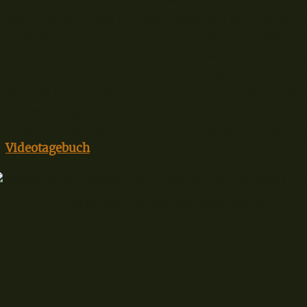
gerammt werden und hält, was auch immer darauf pl
Kameras oder eben Rutenauflagen. Mit der Zeit sind 
geworden. Besonders an der Elbe, wo ich seit März g
fische. Dafür ist der XXL Black Cat Bankstick perfekt
den weichen Kies drücken, er steht stabil und ist im
die über dem großen Fluss thronen und nicht zu viel
und wieder gelingt es mir auch, ihn hinter das Pack
bugsieren, wo ich ihn als Rutenanlage beim Stippan
Videotagebuch
.
mit dem Black Cat Rutenhalter thront jede Rute hoch im