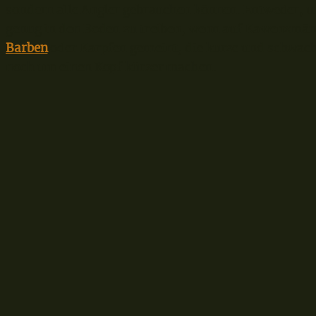
sondern alle Angler gebrauchen können. Entweder, um
genug in den Boden zu treiben, wenn auf Kawenzmänn
Barben
oder Karpfen gemeint, die kurze und schwa
noch um einen Kopf kürzer machen.