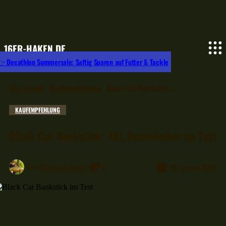
16ER-HAKEN.DE
 Decathlon Summersale: Saftig Sparen auf Futter & Tackle
Alle Inhalte
Kaufempfehlung
Black Cat Bankstick:...
KAUFEMPFEHLUNG
Black Cat Bankstick: XXL Rutenhalter im Test
Von
Christoph Heers
0
23. August 2025