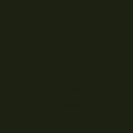
Für meine Angelei bewährte sich der Black Cat Bankst
sich auch ohne großen Test von selbst. An Stillgewä
konnte er mich auch überzeugen, wo ich Rutenhalter
drücken kann (auf 15cm kommen Betonplatten oder äh
Böschung vor mir befindet. Ich drücke ihn dort einfa
winkelverstellbare Rutauflage ins Gewinde, stelle mir
super bequem Angeln.
Vorteil: Der Rutenhalter nimmt keinen Angelplatz in 
Wasseroberfläche steht, sich nicht vor mir befindet 
Die Stange liegt sozusagen zwischen meinen Beinen, 
gestern für diesen Bericht schnell geschossenes Bild. 
Doktorarbeit schreiben. 😂😂😂