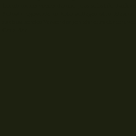
bin ich immer wieder darüber, das selbst der Lack ve
Aufnahmegewinde für Rutenauflagen ist im klassisch
nach tausenden Verwendungen bisher auch nicht vers
Ganz klar.