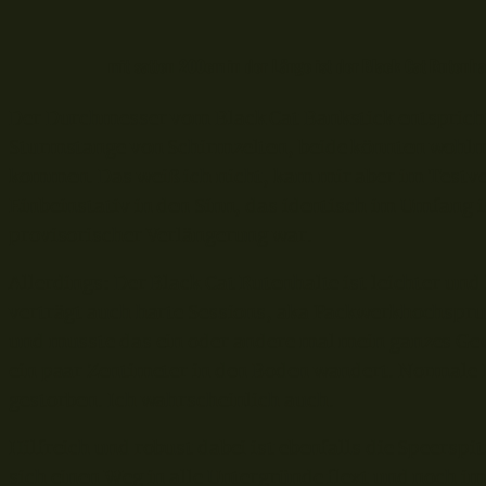
mit satten 200cm in der Länge ist der Black Cat Rutenhal
Der Durchmesser vom Black Cat Bankstick entsprich
Sturmstange von Schirmzelten, beide könnten wohl
kommen. Das weiß ich nicht, kam mir aber im Testv
Einbeinstativ in den Sinn, das identisch im Umfang i
provisorischer Verlängerung war.
Allerdings: Der Black Cat Rutenhalte ist leichter und
verträgt auch harte Sessions, aka Packwerkhochspru
und musste das ein oder andere mal mein ganzes Gew
ein paar Zentimeter in den Boden wandert. Normale 
gestorben. Ich wahrscheinlich auch.
Hilfreich und robust dabei ist ebenfalls die Speerspi
sich einen Weg in alle Untergründe flext und noch im