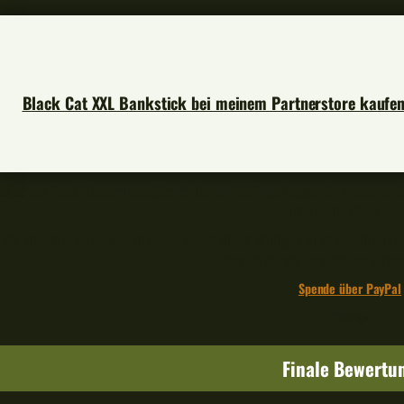
Black Cat XXL Bankstick bei meinem Partnerstore kaufe
Bei einem Produktkauf unterstützt du deinen Lieblingsblogger, dir entstehen d
der ich meine Miete beza
Mit einer Spende kannst du meine Arbeit direkt würdigen. In einer Zeit von
denn je auf dich und deinen Suppo
Spende über PayPal
🎣🧡🐟
Finale Bewertu