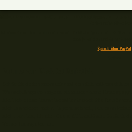
Bei einem Produktkauf unterstützt du deinen Lieblingsblogger, dir entstehen d
der ich meine Miete beza
Mit einer Spende kannst du meine Arbeit direkt würdigen. In einer Zeit von
denn je auf dich und deinen Suppo
Spende über PayPal
🎣🧡🐟
Features vom Black Cat Bankstick
Schön finde ich zuersteinmal den Schnellverschluss 
Wunschlänge von 115cm bis 200cm ohne Handspagat ei
hielt ich diese Einrastschalter ja noch für Einhörner,
nichts anderes mehr. Es geht schnell, ich kann kein
nicht warten, bis sich Gummitüllen lösen. So läuft d
Verschlusssystemen.