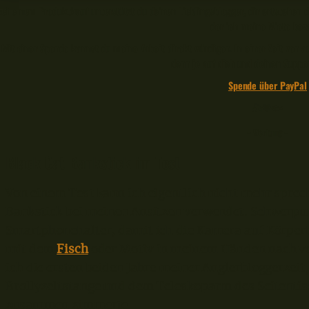
Bei einem Produktkauf unterstützt du deinen Lieblingsblogger, dir entstehen d
der ich meine Miete beza
Mit einer Spende kannst du meine Arbeit direkt würdigen. In einer Zeit von
denn je auf dich und deinen Suppo
Spende über PayPal
🎣🧡🐟
– Werbung –
Black Cat Bankstick im Test
Von einem Test kann ich eigentlich nicht mehr sprech
Bankstick bei meinen Ansitzen verwendet. Schwerpu
Smartphonehalter, damit ich die Kamera auf Körperh
mit dem
Fisch
oder Motiv in meinem Händen nach vo
ich die ersten beiden Jahre meiner Anglerbloggerzeit, 
Brollyzeltstange und dem Teleskoparm des Seitenti
zusammen zimmerte.